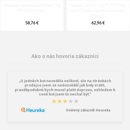
Peňaženka Aeronautica Militare Flag
Tamaris Carolina 33271-950 Dark
AM-103-01 black
taupe Dámska kabelka cez rameno
béžová 5 L
58,76 €
62,96 €
Ako o nás hovoria zákazníci
„U jedněch bot neseděla velikost, ale na stránkách
prodejce jsem se nedozvěděl jak boty vrátit,
pravděpodobně bych musel platit dopravu, vzhledem k
ceně bot jsem to nechal být.“
★★★★★
★★★★★
Školský batoh Bagmaster ALFA 21 C
Granite 5 21747-13 Slnečné
- dinosaur green 23 l
okuliare
Ověřený zákazník Heureka
41,58 €
16,00 €