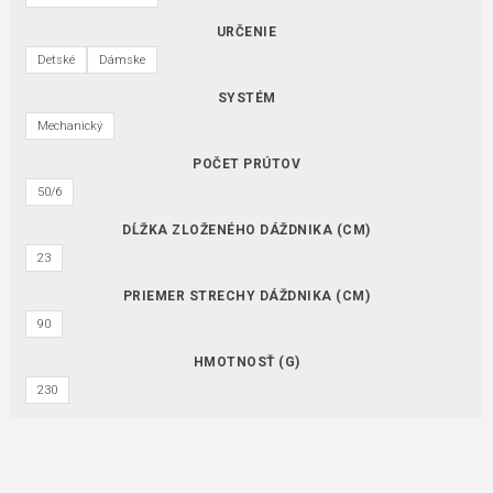
URČENIE
Detské
Dámske
SYSTÉM
Mechanický
POČET PRÚTOV
50/6
DĹŽKA ZLOŽENÉHO DÁŽDNIKA (CM)
23
PRIEMER STRECHY DÁŽDNIKA (CM)
90
HMOTNOSŤ (G)
230