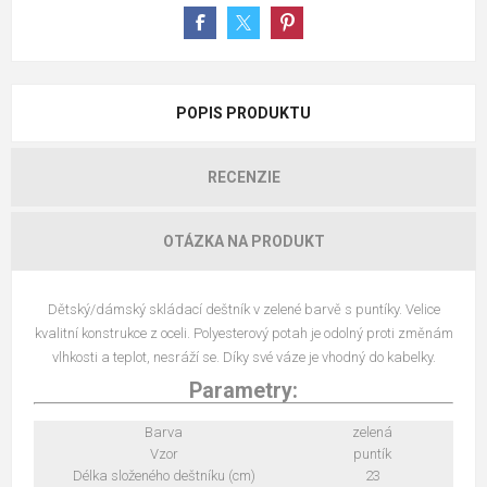
POPIS PRODUKTU
RECENZIE
OTÁZKA NA PRODUKT
Dětský/dámský skládací deštník v zelené barvě s puntíky. Velice
kvalitní konstrukce z oceli. Polyesterový potah je odolný proti změnám
vlhkosti a teplot, nesráží se. Díky své váze je vhodný do kabelky.
Parametry:
Barva
zelená
Vzor
puntík
Délka složeného deštníku (cm)
23