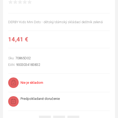
DERBY Kids Mini Dots - dětský/dámský skládací deštník zelená
14,41 €
Sku:
70865D02
EAN:
9003034183832
Nie je skladom
Predpokladané doručenie