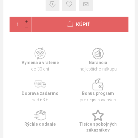
KÚPIŤ
Výmena a vrátenie
Garancia
do 30 dní
najlepšieho nákupu
Doprava zadarmo
Bonus program
nad 63 €
pre registrovaných
Rýchle dodanie
Tisíce spokojných
zákazníkov