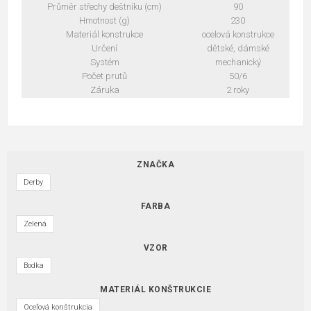
Průměr střechy deštníku (cm)
90
Hmotnost (g)
230
Materiál konstrukce
ocelová konstrukce
Určení
dětské, dámské
Systém
mechanický
Počet prutů
50/6
Záruka
2 roky
ZNAČKA
Derby
FARBA
Zelená
VZOR
Bodka
MATERIÁL KONŠTRUKCIE
Oceľová konštrukcia