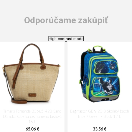
Odporúčame zakúpiť
High-contrast mode
Tamaris Fernanda 33665-420 Sand
Bagmaster GEN 20 B Školský batoh
Dámska kabelka cez rameno béžová
Blue / Green / Black 17 L
16 L
65,06 €
33,56 €