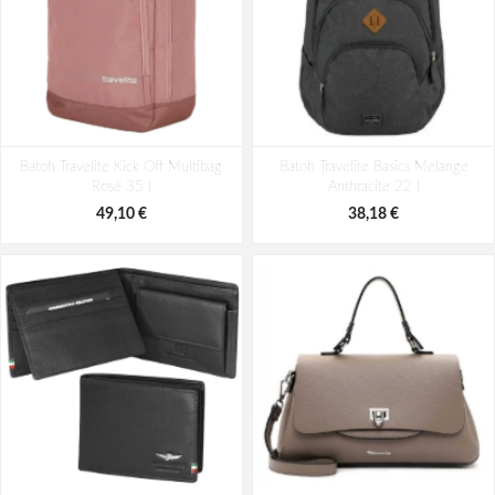
Batoh Aeronautica Militare Patch
Batoh Aeronautica Militare Patch
Batoh Travelite Kick Off Multibag
AM-580-05 modrá 22 L
Batoh Travelite Basics Melange
AM-581-05 modrá 19 L
Rosé 35 l
Anthracite 22 l
98,49 €
94,29 €
49,10 €
38,18 €