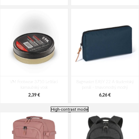
VM Footwear 3750 Leštiaci
Bagmaster EASY 22 A študentský
karnaubský vosk
penál - tmavomodrý modrý
2,39 €
6,26 €
High-contrast mode