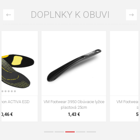
DOPLNKY K OBUVI
VM Footwear 3009 Vkladacia
VM Footwear 3102 Šnúrky ploché
stielka
5,21 €
0,79 €