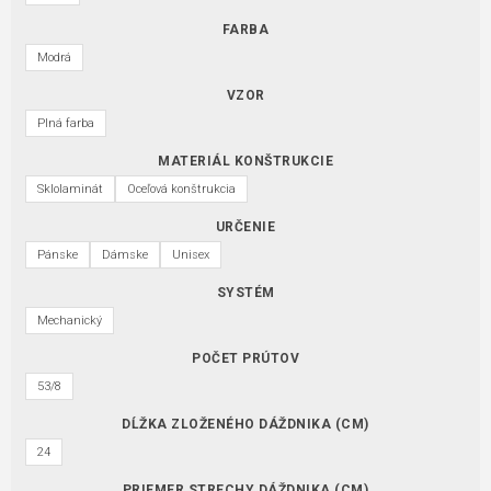
FARBA
Modrá
VZOR
Plná farba
MATERIÁL KONŠTRUKCIE
Sklolaminát
Oceľová konštrukcia
URČENIE
Pánske
Dámske
Unisex
SYSTÉM
Mechanický
POČET PRÚTOV
53/8
DĹŽKA ZLOŽENÉHO DÁŽDNIKA (CM)
24
PRIEMER STRECHY DÁŽDNIKA (CM)