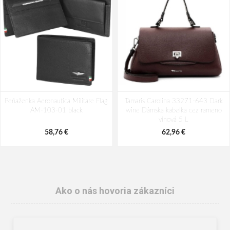
Peňaženka Aeronautica Militare Flag
Tamaris Carolina 33271-643 Dark
AM-103-01 black
wine Dámska kabelka cez rameno
vínová 5 L
58,76 €
62,96 €
Ako o nás hovoria zákazníci