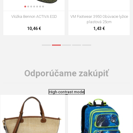
VM Footwear 3009 Vkladacia
VM Footwear 3102 Šnúrky ploché
stielka
5,21 €
0,79 €
Odporúčame zakúpiť
High-contrast mode