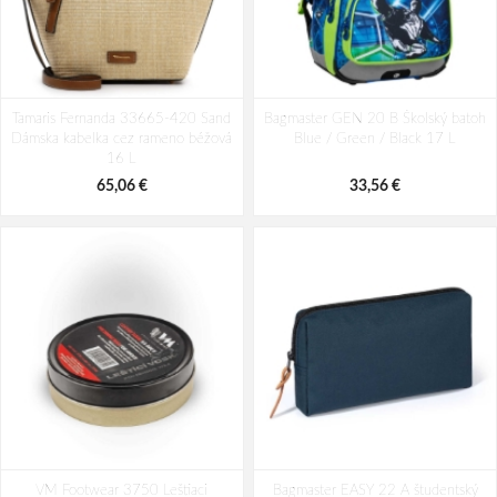
Tamaris Fernanda 33665-420 Sand
Bagmaster GEN 20 B Školský batoh
Dámska kabelka cez rameno béžová
Blue / Green / Black 17 L
16 L
65,06 €
33,56 €
VM Footwear 3750 Leštiaci
Bagmaster EASY 22 A študentský