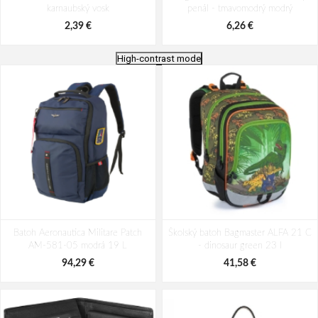
karnaubský vosk
penál - tmavomodrý modrý
2,39 €
6,26 €
High-contrast mode
Batoh Aeronautica Militare Patch
Batoh Travelite Kick Off Multibag
Batoh Aeronautica Militare Patch
AM-580-05 modrá 22 L
Školský batoh Bagmaster ALFA 21 C
Rosé 35 l
AM-581-05 modrá 19 L
- dinosaur green 23 l
98,49 €
49,10 €
94,29 €
41,58 €