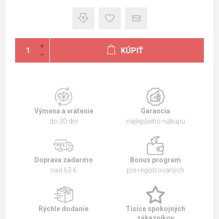
KÚPIŤ
Výmena a vrátenie
Garancia
do 30 dní
najlepšieho nákupu
Doprava zadarmo
Bonus program
nad 63 €
pre registrovaných
Rýchle dodanie
Tisíce spokojných
zákazníkov