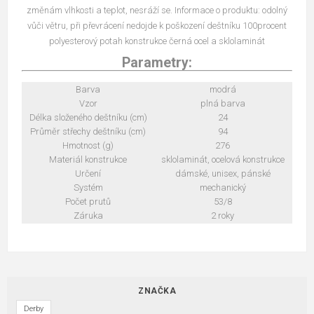
změnám vlhkosti a teplot, nesráží se. Informace o produktu: odolný
vůči větru, při převrácení nedojde k poškození deštníku 100procent
polyesterový potah konstrukce černá ocel a sklolaminát
Parametry:
Barva
modrá
Vzor
plná barva
Délka složeného deštníku (cm)
24
Průměr střechy deštníku (cm)
94
Hmotnost (g)
276
Materiál konstrukce
sklolaminát, ocelová konstrukce
Určení
dámské, unisex, pánské
Systém
mechanický
Počet prutů
53/8
Záruka
2 roky
ZNAČKA
Derby