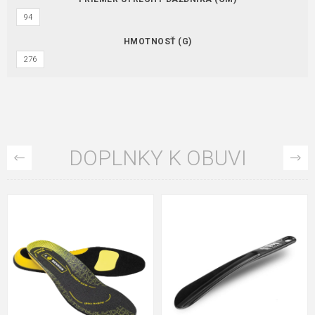
94
HMOTNOSŤ (G)
276
DOPLNKY K OBUVI