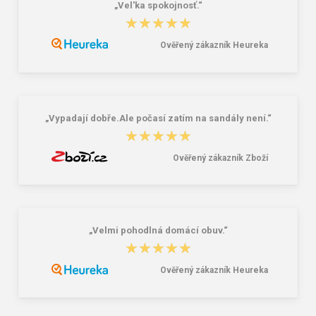
„Vel'ka spokojnosť.“
★★★★★
★★★★★
Ověřený zákazník Heureka
Batoh Travelite Basics Melange
Granite 5 21747-13 Slnečné
Anthracite 22 l
okuliare
38,18 €
16,00 €
„Vypadají dobře.Ale počasí zatím na sandály není.“
★★★★★
★★★★★
Ověřený zákazník Zboží
„Velmi pohodlná domácí obuv.“
★★★★★
★★★★★
Ověřený zákazník Heureka