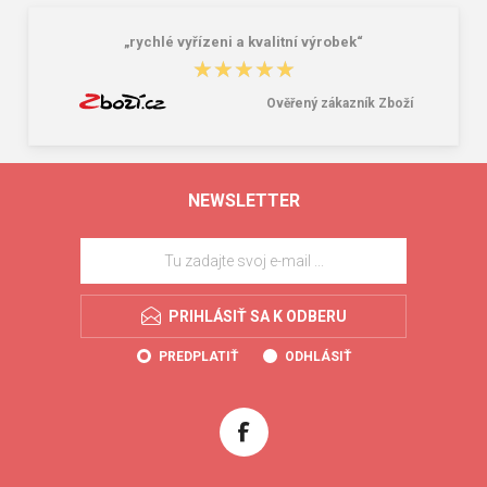
„rychlé vyřízeni a kvalitní výrobek“
★★★★★
★★★★★
Ověřený zákazník Zboží
NEWSLETTER
PRIHLÁSIŤ SA K ODBERU
PREDPLATIŤ
ODHLÁSIŤ