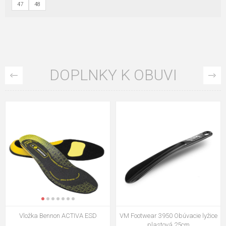
47
48
DOPLNKY K OBUVI
VM Footwear 3009 Vkladacia
VM Footwear 3102 Šnúrky ploché
stielka