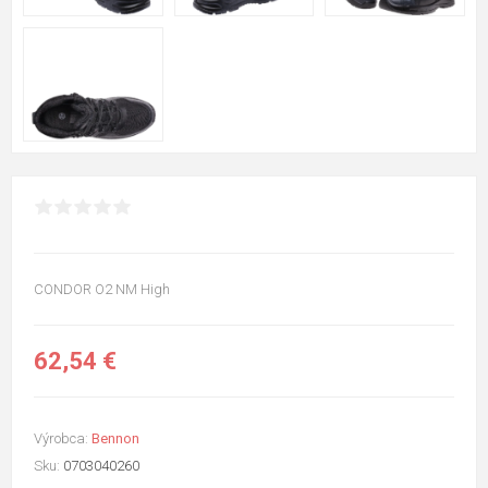
CONDOR O2 NM High
62,54 €
Výrobca:
Bennon
Sku:
0703040260