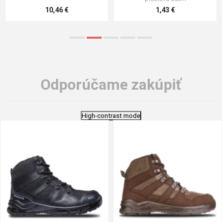
5,21 €
0,79 €
Odporúčame zakúpiť
High-contrast mode