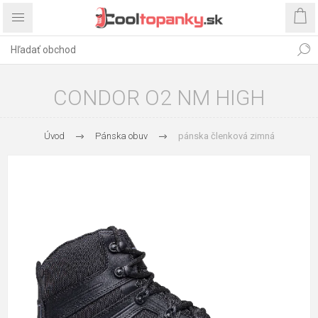
CONDOR O2 NM HIGH
Úvod
Pánska obuv
pánska členková zimná