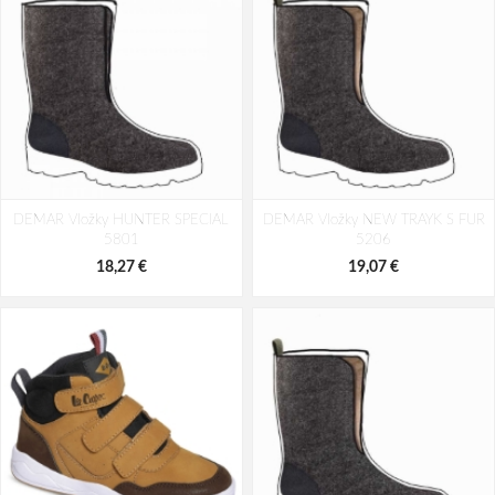
CONDOR O2 NM Boot
CONDOR O2 NM Brown Boot
DEMAR Vložky HUNTER SPECIAL
DEMAR Vložky NEW TRAYK S FUR
69,26 €
69,26 €
5801
5206
18,27 €
19,07 €