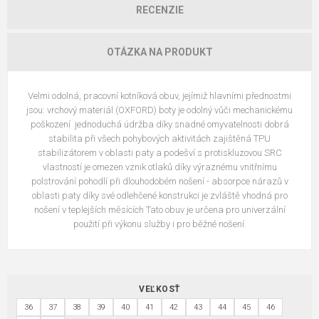
RECENZIE
OTÁZKA NA PRODUKT
Velmi odolná, pracovní kotníková obuv, jejímiž hlavními přednostmi
jsou: vrchový materiál (OXFORD) boty je odolný vůči mechanickému
poškození jednoduchá údržba díky snadné omyvatelnosti dobrá
stabilita při všech pohybových aktivitách zajištěná TPU
stabilizátorem v oblasti paty a podešví s protiskluzovou SRC
vlastností je omezen vznik otlaků díky výraznému vnitřnímu
polstrování pohodlí při dlouhodobém nošení - absorpce nárazů v
oblasti paty díky své odlehčené konstrukci je zvláště vhodná pro
nošení v teplejších měsících Tato obuv je určena pro univerzální
použití při výkonu služby i pro běžné nošení.
VEĽKOSŤ
36
37
38
39
40
41
42
43
44
45
46