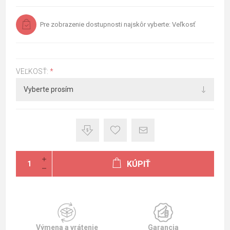
Pre zobrazenie dostupnosti najskôr vyberte: Veľkosť
VEĽKOSŤ:
*
KÚPIŤ
Výmena a vrátenie
Garancia