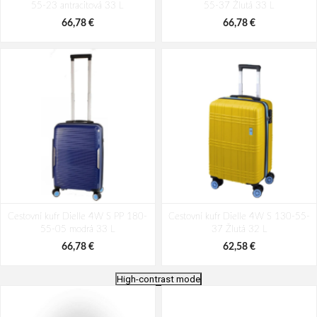
55-23 antracitová 33 L
55-37 Žlutá 33 L
66,78 €
66,78 €
Cestovní kufr Dielle 4W S PP 180-
Cestovní kufr Dielle 4W S 130-55-
55-05 modrá 33 L
37 Žlutá 32 L
66,78 €
62,58 €
High-contrast mode