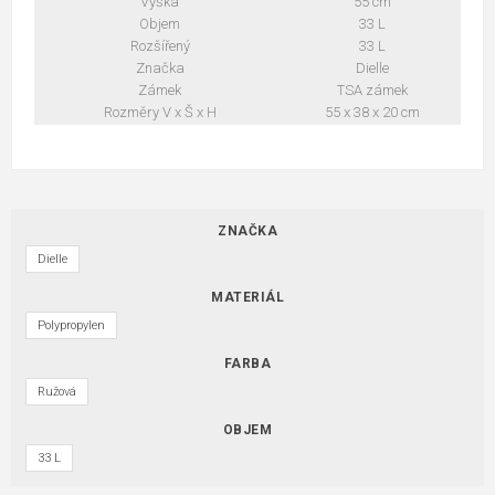
Výška
55 cm
Objem
33 L
Rozšířený
33 L
Značka
Dielle
Zámek
TSA zámek
Rozměry V x Š x H
55 x 38 x 20 cm
ZNAČKA
Dielle
MATERIÁL
Polypropylen
FARBA
Ružová
OBJEM
33 L