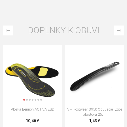
DOPLNKY K OBUVI
VM Footwear 3009 Vkladacia
VM Footwear 3102 Šnúrky ploché
stielka
5,21 €
0,79 €