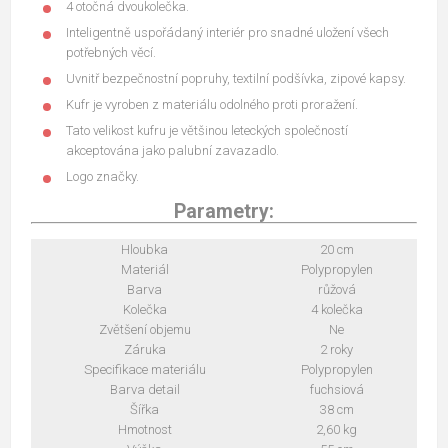
4 otočná dvoukolečka.
Inteligentně uspořádaný interiér pro snadné uložení všech
potřebných věcí.
Uvnitř bezpečnostní popruhy, textilní podšívka, zipové kapsy.
Kufr je vyroben z materiálu odolného proti proražení.
Tato velikost kufru je většinou leteckých společností
akceptována jako palubní zavazadlo.
Logo značky.
Parametry:
Hloubka
20 cm
Materiál
Polypropylen
Barva
růžová
Kolečka
4 kolečka
Zvětšení objemu
Ne
Záruka
2 roky
Specifikace materiálu
Polypropylen
Barva detail
fuchsiová
Šířka
38 cm
Hmotnost
2,60 kg