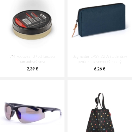
Cestovní kufr Dielle 4W S 350-55-
Cestovní kufr Dielle 4W S 350-55-
VM Footwear 3750 Leštiaci
01 černá 32 L
Bagmaster EASY 22 A študentský
02 červená 32 L
karnaubský vosk
penál - tmavomodrý modrý
62,79 €
62,79 €
2,39 €
6,26 €