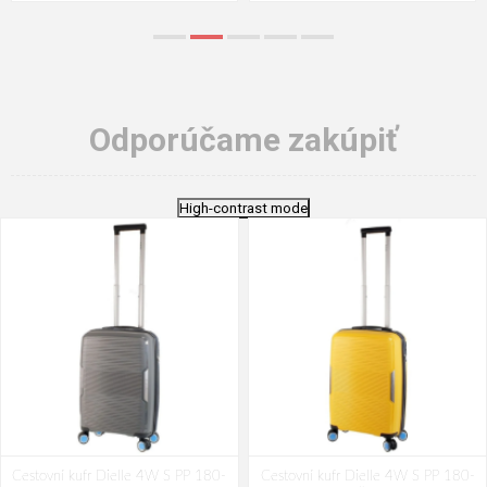
Odporúčame zakúpiť
High-contrast mode
Cestovní kufr Dielle 4W S PP 180-
Cestovní kufr Dielle 4W S PP 180-