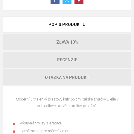
POPIS PRODUKTU
ZĽAVA 10%
RECENZIE
OTÁZKA NA PRODUKT
Moderní ultralehký plastový kufr 55 cm italské značky Dielle v
antracitové barvě s prolisy proužků.
Výsuvná trolley s aretací.
Horní madlo pro nošení v ruce.