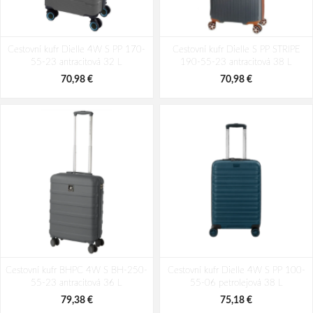
Cestovní kufr Dielle 4W S PP 170-
Cestovní kufr Dielle S PP STRIPE
55-23 antracitová 32 L
190-55-23 antracitová 38 L
70,98 €
70,98 €
Cestovní kufr BHPC 4W S BH-250-
Cestovní kufr Dielle 4W S PP 100-
55-23 antracitová 36 L
55-06 petrolejová 38 L
79,38 €
75,18 €