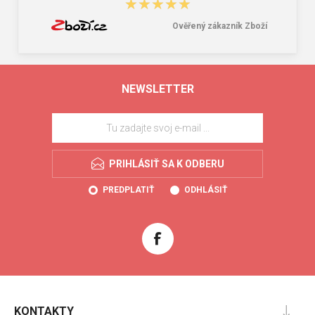
★★★★★
★★★★★
Ověřený zákazník Zboží
NEWSLETTER
PRIHLÁSIŤ SA K ODBERU
PREDPLATIŤ
ODHLÁSIŤ
KONTAKTY