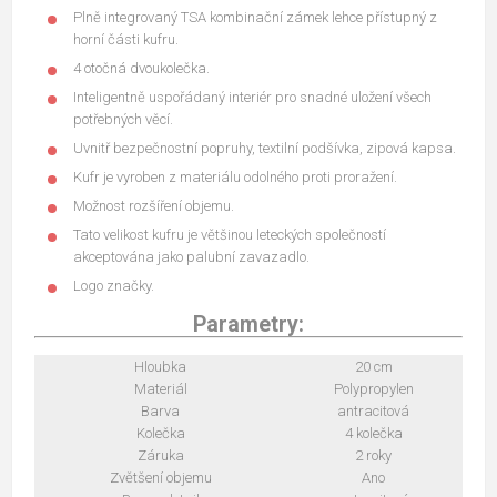
Plně integrovaný TSA kombinační zámek lehce přístupný z
horní části kufru.
4 otočná dvoukolečka.
Inteligentně uspořádaný interiér pro snadné uložení všech
potřebných věcí.
Uvnitř bezpečnostní popruhy, textilní podšívka, zipová kapsa.
Kufr je vyroben z materiálu odolného proti proražení.
Možnost rozšíření objemu.
Tato velikost kufru je většinou leteckých společností
akceptována jako palubní zavazadlo.
Logo značky.
Parametry:
Hloubka
20 cm
Materiál
Polypropylen
Barva
antracitová
Kolečka
4 kolečka
Záruka
2 roky
Zvětšení objemu
Ano