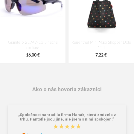
Granite 5 21747-13 Slnečné
Reisenthel Mini Maxi Shopper Dots
okuliare
15 l
16,00 €
7,22 €
Ako o nás hovoria zákazníci
„Společnost nahradila firmu Hanák, která zmizela z
trhu. Pantofle jsou jiné, ale jsem s nimi spokojen.“
★★★★★
★★★★★