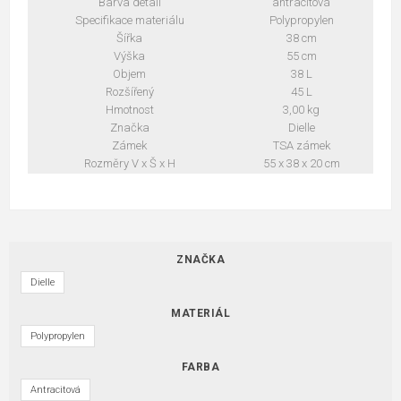
Barva detail
antracitová
Specifikace materiálu
Polypropylen
Šířka
38 cm
Výška
55 cm
Objem
38 L
Rozšířený
45 L
Hmotnost
3,00 kg
Značka
Dielle
Zámek
TSA zámek
Rozměry V x Š x H
55 x 38 x 20 cm
ZNAČKA
Dielle
MATERIÁL
Polypropylen
FARBA
Antracitová