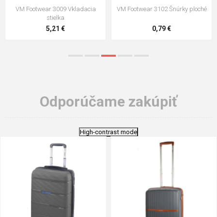
VM Footwear 3009 Vkladacia
VM Footwear 3102 Šnúrky ploché
stielka
5,21 €
0,79 €
Odporúčame zakúpiť
High-contrast mode