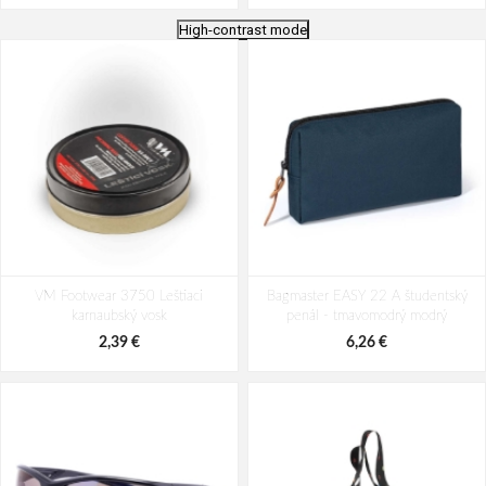
High-contrast mode
Cestovní kufr Dielle 4W S PP 100-
Cestovní kufr Dielle 4W S PP 100-
VM Footwear 3750 Leštiaci
55-01 černá 38 L
Bagmaster EASY 22 A študentský
55-60 béžová 38 L
karnaubský vosk
penál - tmavomodrý modrý
75,18 €
75,18 €
2,39 €
6,26 €