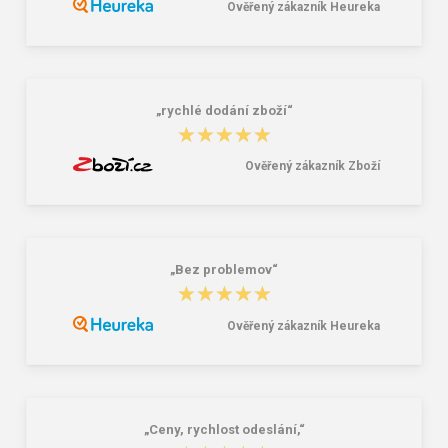
Ověřený zákazník Heureka
Lee Cooper LCW-26-07-4152M
Demar Detské gumáky zateplené
Pánske šľapky čierne
MAMMUT S 0300 I tmavě šedá
16,46 €
18,02 €
20,58 €
„rychlé dodání zboží“
★★★★★
★★★★★
Ověřený zákazník Zboží
„Bez problemov“
★★★★★
★★★★★
Ověřený zákazník Heureka
„Ceny, rychlost odeslání,“