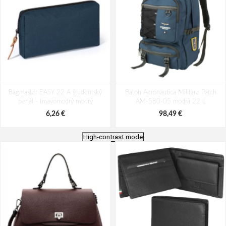
Bagmaster EASY 22 A študentský
Batoh Aeronautica Militare Patch
penál - tmavomodrý modrý
AM-580-05 modrá 22 L
6,26 €
98,49 €
High-contrast mode