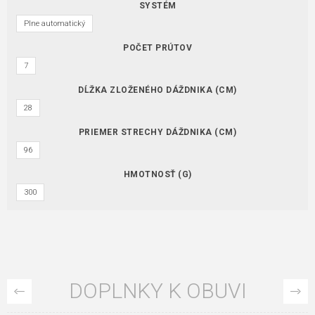
SYSTÉM
Plne automatický
POČET PRÚTOV
7
DĹŽKA ZLOŽENÉHO DÁŽDNIKA (CM)
28
PRIEMER STRECHY DÁŽDNIKA (CM)
96
HMOTNOSŤ (G)
300
DOPLNKY K OBUVI