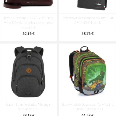
Batoh Travelite Kick Off Multibag
Batoh Aeronautica Militare Patch
Tamaris Carolina 33271-643 Dark
Rosé 35 l
Peňaženka Aeronautica Militare Flag
AM-581-05 modrá 19 L
wine Dámska kabelka cez rameno
AM-103-01 black
49,10 €
94,29 €
vínová 5 L
62,96 €
58,76 €
Batoh Travelite Basics Melange
Školský batoh Bagmaster ALFA 21 C
Anthracite 22 l
- dinosaur green 23 l
38,18 €
41,58 €