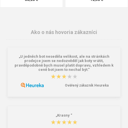
Ako o nás hovoria zákazníci
„U jedněch bot neseděla velikost, ale na stránkách
prodejce jsem se nedozvěděl jak boty vrátit,
pravděpodobně bych musel platit dopravu, vzhledem k
ceně bot jsem to nechal být.“
★★★★★
★★★★★
Granite 5 21747-13 Slnečné
Bagmaster SUPERNOVA 24 A
okuliare
studentský set – černobílý Černá 34
Ověřený zákazník Heureka
l
16,00 €
85,26 €
„Krasny “
★★★★★
★★★★★