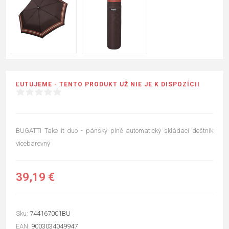
ĽUTUJEME - TENTO PRODUKT UŽ NIE JE K DISPOZÍCII
BUGATTI Take it duo - pánský plně automatický skládací deštník
vícebarevný
39,19 €
Sku:
744167001BU
EAN:
9003034049947