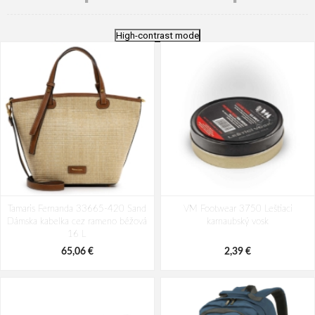
High-contrast mode
Tamaris Fernanda 33665-420 Sand
VM Footwear 3750 Leštiaci
Dámska kabelka cez rameno béžová
karnaubský vosk
16 L
65,06 €
2,39 €