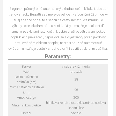
Elegantní pánský plně automatický skládací deštník Take it duo od
trendy značky Bugatti zaujme svou velikostí - s pouhými 28 cm délky
si jej snadno přibalíte s sebou na cesty. Konstrukce kombinuje
výhody ocele, sklolaminátu a hliníku. Díky tomu, že je poslední díl
ramene ze sklolaminátu, deštník dobře pruží ve větru a ani pokud
dojde k jeho převrácení, nepoškodí se. Polyesterový potah je odolný
proti změnám vlhkosti a teplot, nesráží se. Plně automatické
ovládání umožňuje deštník snadno otevřít i zavřít stisknutím tlačítka.
Parametry:
Barva
vícebarevný, hnědá
Vzor
proužek
Délka složeného
28
deštníku (cm)
Průměr střechy deštníku
96
(cm)
Hmotnost (g)
300
hliníková konstrukce, sklolaminát, ocelová
Materiál konstrukce
konstrukce
Určení
pánské