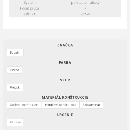
Systém
plně automatický
Počet prutů
7
Záruka
2 roky
ZNAČKA
Bugatti
FARBA
Hnedá
VZOR
Prúžok
MATERIÁL KONŠTRUKCIE
Oceľová konštrukcia
Hliníková konštrukcia
Sklolaminát
URČENIE
Pánske