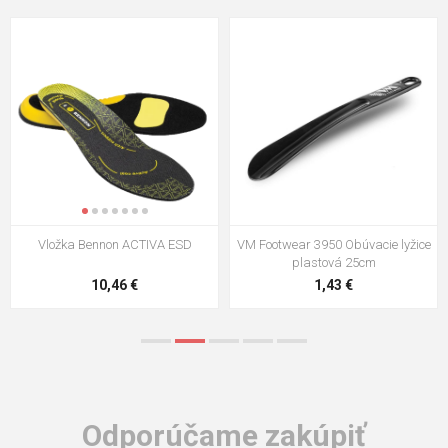
VM Footwear 3009 Vkladacia
VM Footwear 3102 Šnúrky ploché
stielka
5,21 €
0,79 €
Odporúčame zakúpiť