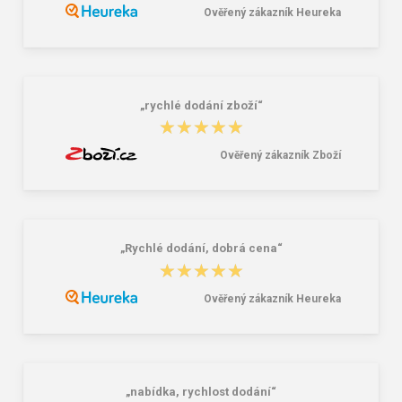
Ověřený zákazník Heureka
Granite 5 21747-13 Slnečné
Bagmaster SUPERNOVA 24 A
okuliare
studentský set – černobílý Černá 34
l
16,00 €
85,26 €
„rychlé dodání zboží“
★★★★★
★★★★★
Ověřený zákazník Zboží
„Rychlé dodání, dobrá cena“
★★★★★
★★★★★
Ověřený zákazník Heureka
„nabídka, rychlost dodání“