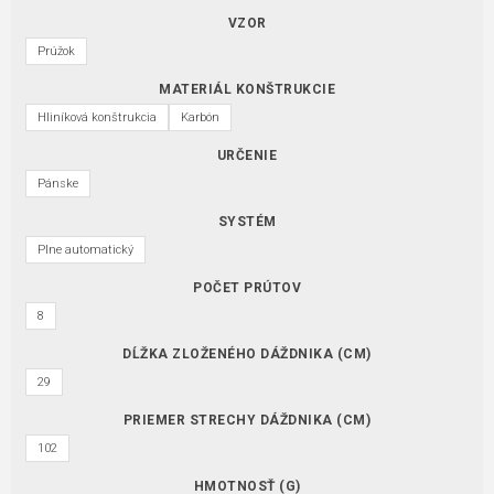
VZOR
Prúžok
MATERIÁL KONŠTRUKCIE
Hliníková konštrukcia
Karbón
URČENIE
Pánske
SYSTÉM
Plne automatický
POČET PRÚTOV
8
DĹŽKA ZLOŽENÉHO DÁŽDNIKA (CM)
29
PRIEMER STRECHY DÁŽDNIKA (CM)
102
HMOTNOSŤ (G)