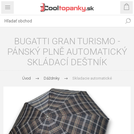
BUGATTI GRAN TURISMO -
PÁNSKÝ PLNĚ AUTOMATICKÝ
SKLÁDACÍ DEŠTNÍK
Úvod
Dáždniky
Skladacie automatické