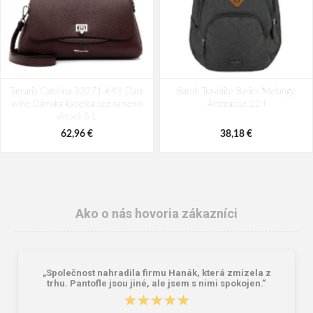
Tamaris Carolina 33271-643 Dark
Batoh Travelite Basics Melange
wine Dámska kabelka cez rameno
Anthracite 22 l
vínová 5 L
62,96 €
38,18 €
Ako o nás hovoria zákazníci
„Společnost nahradila firmu Hanák, která zmizela z
trhu. Pantofle jsou jiné, ale jsem s nimi spokojen.“
★★★★★
★★★★★