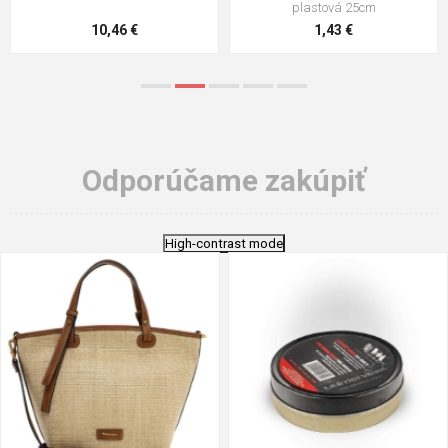
stielka
5,21 €
0,79 €
Odporúčame zakúpiť
High-contrast mode