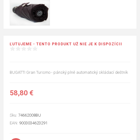
ĽUTUJEME - TENTO PRODUKT UŽ NIE JE K DISPOZÍCII
BUGATTI Gran Turismo - pánský plně automatický skládací deštník
58,80 €
Sku:
74662008BU
EAN:
9003034623291