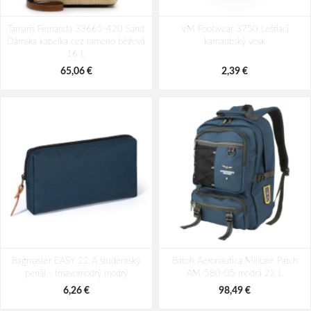
Tamaris Fernanda 33665-420 Sand
VM Footwear 3750 Leštiaci
Dámska kabelka cez rameno béžová
karnaubský vosk
16 L
65,06 €
2,39 €
Bagmaster EASY 22 A študentský
Batoh Aeronautica Militare Patch
penál - tmavomodrý modrý
AM-580-05 modrá 22 L
6,26 €
98,49 €