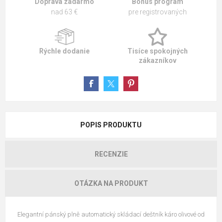
Doprava zadarmo
Bonus program
nad 63 €
pre registrovaných
Rýchle dodanie
Tisíce spokojných
zákazníkov
POPIS PRODUKTU
RECENZIE
OTÁZKA NA PRODUKT
Elegantní pánský plně automatický skládací deštník káro olivové od