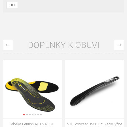
388
DOPLNKY K OBUVI
VM Footwear 3009 Vkladacia
VM Footwear 3102 Šnúrky ploché