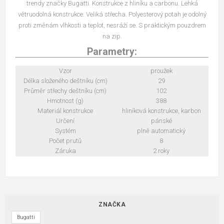
trendy značky Bugatti. Konstrukce z hliníku a carbonu. Lehká
větruodolná konstrukce. Veliká střecha. Polyesterový potah je odolný
proti změnám vlhkosti a teplot, nesráží se. S praktickým pouzdrem
na zip.
Parametry:
Vzor
proužek
Délka složeného deštníku (cm)
29
Průměr střechy deštníku (cm)
102
Hmotnost (g)
388
Materiál konstrukce
hliníková konstrukce, karbon
Určení
pánské
Systém
plně automatický
Počet prutů
8
Záruka
2 roky
ZNAČKA
Bugatti