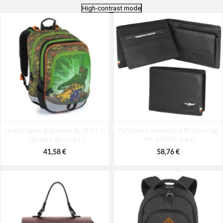
High-contrast mode
Batoh Travelite Kick Off Multibag
Batoh Aeronautica Militare Patch
Školský batoh Bagmaster ALFA 21 C
Rosé 35 l
Peňaženka Aeronautica Militare Flag
AM-581-05 modrá 19 L
- dinosaur green 23 l
AM-103-01 black
49,10 €
94,29 €
41,58 €
58,76 €