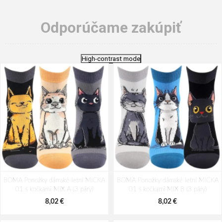
Odporúčame zakúpiť
High-contrast mode
BOMA Ponožky dámské letní MICKA
BOMA Ponožky dámské letní MICKA
01 s kočkami MIX A (3 páry)
01 s kočkami MIX B (3 páry)
8,02 €
8,02 €