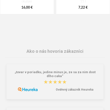
okuliare
15 l
16,00 €
7,22 €
Ako o nás hovoria zákazníci
„tovar v poriadku, jedine minus je, ze sa za nim dost
Lee Cooper LCW-26-07-4152M
Dámske gumáky DEMAR RAINNY
dlho caka“
Pánske šľapky čierne
0052 čierna
★★★★★
★★★★★
16,46 €
10,46 €
20,58 €
Ověřený zákazník Heureka