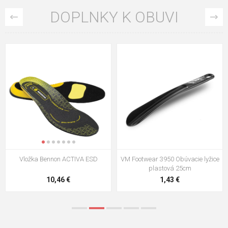
DOPLNKY K OBUVI
VM Footwear 3009 Vkladacia
VM Footwear 3102 Šnúrky ploché
stielka
5,21 €
0,79 €