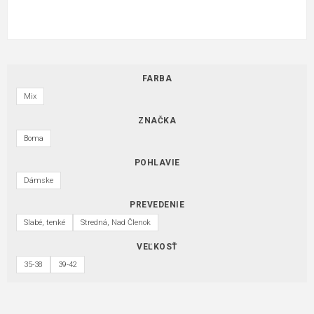
FARBA
Mix
ZNAČKA
Boma
POHLAVIE
Dámske
PREVEDENIE
Slabé, tenké
Stredná, Nad Členok
VEĽKOSŤ
35-38
39-42