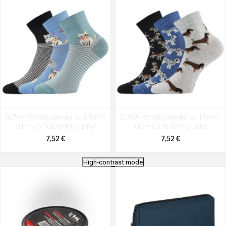
BOMA Ponožky dámské letní MAKY
BOMA Ponožky dámské letní MAKY
01 mix S KOČKAMI (3 páry)
02 mix S PEJSKY (3 páry)
7,52 €
7,52 €
High-contrast mode