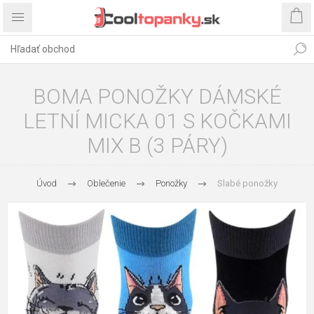
BOMA PONOŽKY DÁMSKÉ
LETNÍ MICKA 01 S KOČKAMI
MIX B (3 PÁRY)
Úvod
Oblečenie
Ponožky
Slabé ponožky