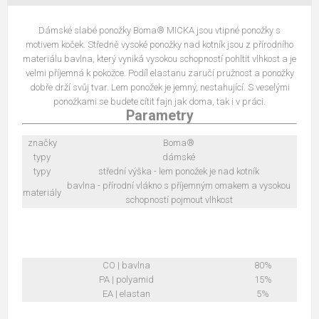
Dámské slabé ponožky Boma® MICKA jsou vtipné ponožky s
motivem koček. Středně vysoké ponožky nad kotník jsou z přírodního
materiálu bavlna, který vyniká vysokou schopností pohltit vlhkost a je
velmi příjemná k pokožce. Podíl elastanu zaručí pružnost a ponožky
dobře drží svůj tvar. Lem ponožek je jemný, nestahující. S veselými
ponožkami se budete cítit fajn jak doma, tak i v práci.
Parametry
značky
Boma®
typy
dámské
typy
střední výška - lem ponožek je nad kotník
bavlna - přírodní vlákno s příjemným omakem a vysokou
materiály
schopností pojmout vlhkost
CO | bavlna
80%
PA | polyamid
15%
EA | elastan
5%