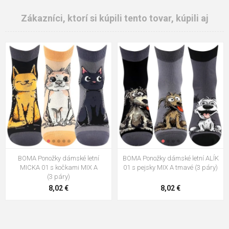
Zákazníci, ktorí si kúpili tento tovar, kúpili aj
BOMA Ponožky dámské letní
BOMA Ponožky dámské letní ALÍK
MICKA 01 s kočkami MIX A
01 s pejsky MIX A tmavé (3 páry)
(3 páry)
8,02 €
8,02 €