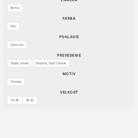
Boma
FARBA
Mix
POHLAVIE
Dámske
PREVEDENIE
Slabé, tenké
Stredná, Nad Členok
MOTÍV
Príroda
VEĽKOSŤ
35-38
39-42