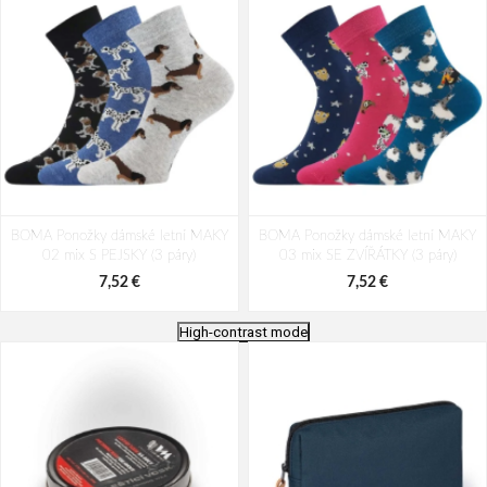
BOMA Ponožky dámské letní MAKY
BOMA Ponožky dámské letní MAKY
02 mix S PEJSKY (3 páry)
03 mix SE ZVÍŘÁTKY (3 páry)
7,52 €
7,52 €
High-contrast mode