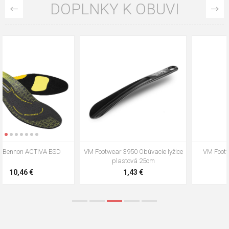
DOPLNKY K OBUVI
VM Footwear 3009 Vkladacia
VM Footwear 3102 Šnúrky ploché
stielka
5,21 €
0,79 €