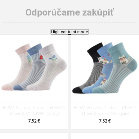
Odporúčame zakúpiť
High-contrast mode
BOMA Ponožky dámské letní MAKY
BOMA Ponožky dámské letní MAKY
04 mix S KYTIČKAMI (3 páry)
01 mix S KOČKAMI (3 páry)
7,52 €
7,52 €