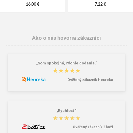
16,00 €
7,22 €
Ako o nás hovoria zákazníci
„Som spokojná, rýchle dodanie.“
★★★★★
★★★★★
Ověřený zákazník Heureka
Lee Cooper LCW-26-07-4152M
Dámske gumáky DEMAR RAINNY
Pánske šľapky čierne
0052 čierna
16,46 €
10,46 €
20,58 €
„Rychlost “
★★★★★
★★★★★
Ověřený zákazník Zboží