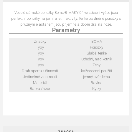
Veselé dámské ponožky Boma® MAKY 04 ve střední výšce jsou
perfektní ponožky na jarní a letní aktivity. Tenké bavlněné ponožky s
pružným elastanem jsou příjemné a dobře drží na noze.
Parametry
Značky
BOMA
Typy
Ponožky
Typy
Slabé, tenké
Typy
Střední, nad kotník
Typy
Ženy
Druh sportu / činnosti
každodenní použití
Jedinečné vlastnosti
jemný svěr lemu
Materiál
Bavlna
Barva / vzor
Kytky
ZNAČKA