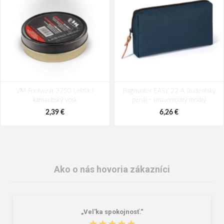
VM Footwear 3750 Leštiaci
Bagmaster EASY 22 A študentský
karnaubský vosk
penál - tmavomodrý modrý
2,39 €
6,26 €
Ako o nás hovoria zákazníci
„Vel'ka spokojnosť.“