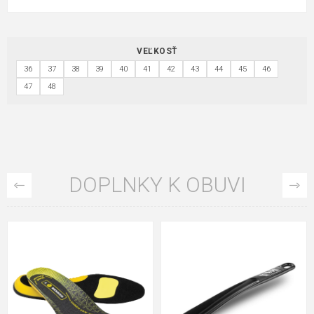
VEĽKOSŤ
36
37
38
39
40
41
42
43
44
45
46
47
48
DOPLNKY K OBUVI