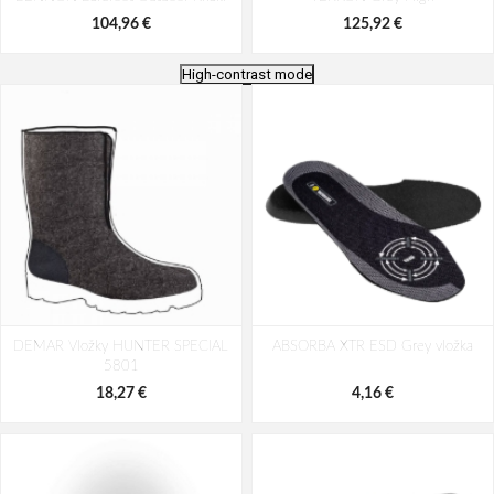
104,96 €
125,92 €
High-contrast mode
Bennon TERENNO Black High
Bennon FILIPO XTR O2 High
DEMAR Vložky HUNTER SPECIAL
ABSORBA XTR ESD Grey vložka
103,70 €
122,98 €
5801
18,27 €
4,16 €