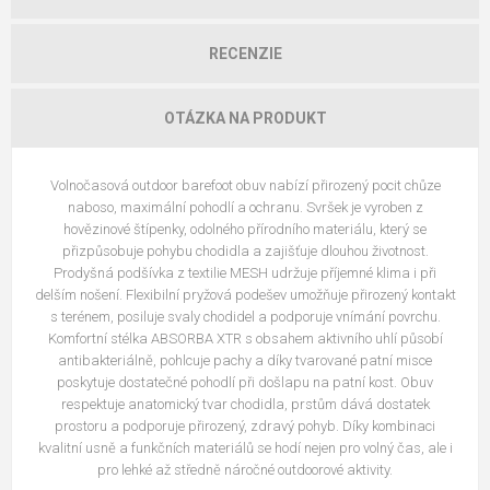
RECENZIE
OTÁZKA NA PRODUKT
Volnočasová outdoor barefoot obuv nabízí přirozený pocit chůze
naboso, maximální pohodlí a ochranu. Svršek je vyroben z
hovězinové štípenky, odolného přírodního materiálu, který se
přizpůsobuje pohybu chodidla a zajišťuje dlouhou životnost.
Prodyšná podšívka z textilie MESH udržuje příjemné klima i při
delším nošení. Flexibilní pryžová podešev umožňuje přirozený kontakt
s terénem, posiluje svaly chodidel a podporuje vnímání povrchu.
Komfortní stélka ABSORBA XTR s obsahem aktivního uhlí působí
antibakteriálně, pohlcuje pachy a díky tvarované patní misce
poskytuje dostatečné pohodlí při došlapu na patní kost. Obuv
respektuje anatomický tvar chodidla, prstům dává dostatek
prostoru a podporuje přirozený, zdravý pohyb. Díky kombinaci
kvalitní usně a funkčních materiálů se hodí nejen pro volný čas, ale i
pro lehké až středně náročné outdoorové aktivity.