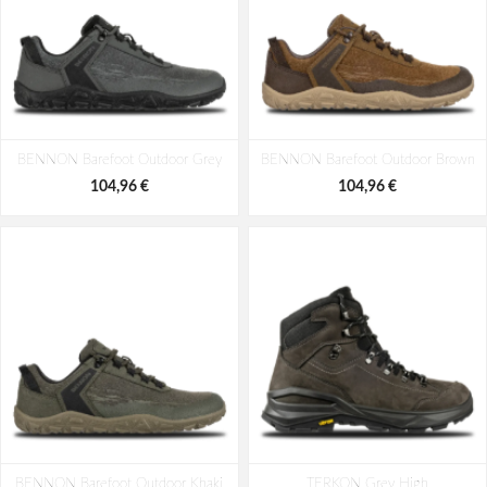
BENNON Barefoot Outdoor Grey
BENNON Barefoot Outdoor Brown
104,96 €
104,96 €
BENNON Barefoot Outdoor Khaki
TERKON Grey High