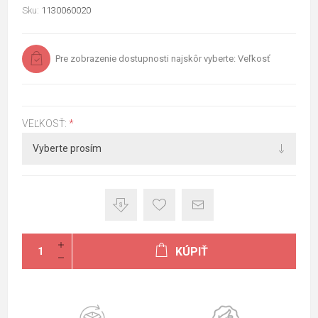
Sku:
1130060020
Pre zobrazenie dostupnosti najskôr vyberte: Veľkosť
VEĽKOSŤ:
*
KÚPIŤ