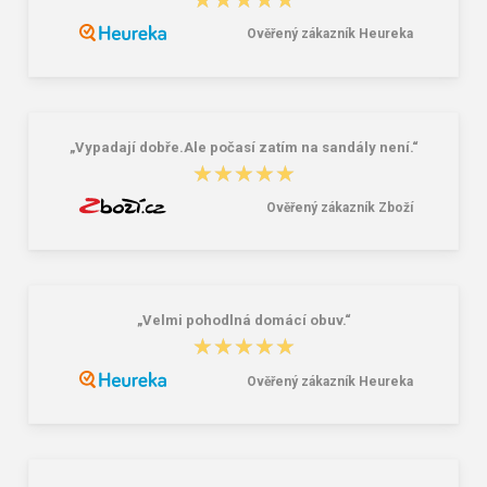
★★★★★
★★★★★
Ověřený zákazník Heureka
Granite 5 21747-13 Slnečné
Reisenthel Mini Maxi Shopper Dots
okuliare
15 l
16,00 €
8,69 €
„Vypadají dobře.Ale počasí zatím na sandály není.“
★★★★★
★★★★★
Ověřený zákazník Zboží
„Velmi pohodlná domácí obuv.“
★★★★★
★★★★★
Ověřený zákazník Heureka