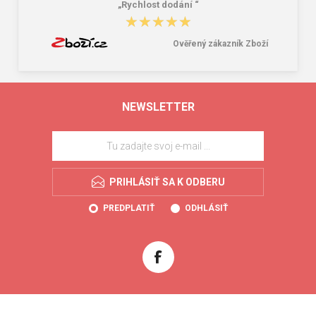
„Rychlost dodání “
★★★★★
★★★★★
Ověřený zákazník Zboží
NEWSLETTER
PRIHLÁSIŤ SA K ODBERU
PREDPLATIŤ
ODHLÁSIŤ