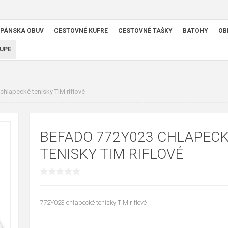
PÁNSKA OBUV
CESTOVNÉ KUFRE
CESTOVNÉ TAŠKY
BATOHY
OB
UPE
hlapecké tenisky TIM riflové
BEFADO 772Y023 CHLAPEC
TENISKY TIM RIFLOVÉ
772Y023 chlapecké tenisky TIM riflové