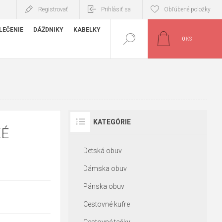
Registrovať
Prihlásiť sa
Obľúbené položky
LEČENIE
DÁŽDNIKY
KABELKY
0
KS
KATEGÓRIE
KÉ
Detská obuv
Dámska obuv
Pánska obuv
Cestovné kufre