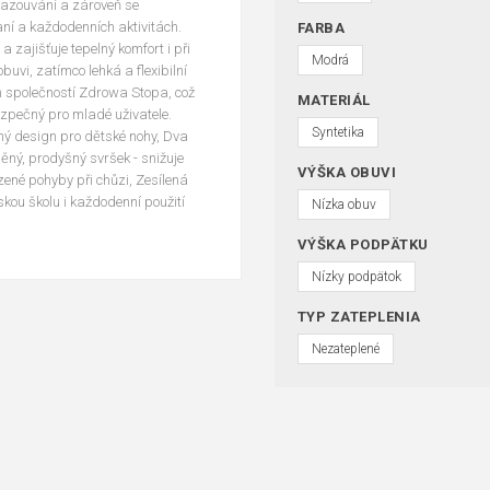
nazouvání a zároveň se
raní a každodenních aktivitách.
FARBA
 zajišťuje tepelný komfort i při
Modrá
buvi, zatímco lehká a flexibilní
n společností Zdrowa Stopa, což
MATERIÁL
ezpečný pro mladé uživatele.
Syntetika
ý design pro dětské nohy, Dva
ěný, prodyšný svršek - snižuje
VÝŠKA OBUVI
ozené pohyby při chůzi, Zesílená
kou školu i každodenní použití
Nízka obuv
VÝŠKA PODPÄTKU
Nízky podpätok
TYP ZATEPLENIA
Nezateplené