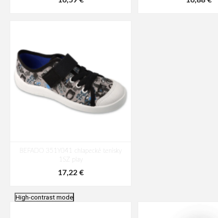
16,59 €
16,88 €
BEFADO 351Y041 chlapecké tenisky
1SZ play
17,22 €
High-contrast mode