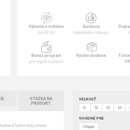
Výmena a vrátenie
Garancia
Dopra
do 30 dní
najlepšieho nákupu
n
Bonus program
Rýchle dodanie
Tisíc
zá
pre registrovaných
IE
OTÁZKA NA
VEĽKOSŤ
PRODUKT
31
32
33
34
VHODNÉ PRE
odlné a funkční boty určené
Chlapec