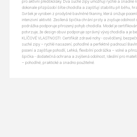
pro aktivní předškoláky. Dva suché zipy umožňují rychlé a snadné 
dokonale přizpůsobí šířce chodidla a zajišťují stabilitu při běhu, h
Svršek je vyroben z prodyšné bavlněné tkaniny, která snižuje pocení a
intenzivní aktivitě. Zesílená špička chrání prsty a zvyšuje odolnost o
podrážka podporuje přirozený pohyb chodidla. Model je certifiková
potvrzuje, že design obuvi podporuje správný vývoj chodidla a je b
KLÍČOVÉ VLASTNOSTI: Certifikát zdravé nohy - osvědčený, bezpečn
suché zipy – rychlé nasazení, pohodlné a perfektně padnoucí Bavln
pocení a zajišťuje pohodlí, Lehká, flexibilní podrážka – volné a přir
špička - dodatečná ochrana a zvýšená odolnost, Ideální pro mateřs
– pohodlné, praktické a snadno použitelné.