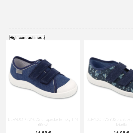
High-contrast mode
BEFADO 772Y023 chlapecké tenisky TIM
BEFADO 772Y025 chlapecké
riflové
letadla