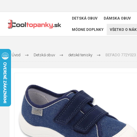
DETSKÁ OBUV
DÁMSKA OBUV
MÓDNE DOPLNKY
VŠETKO O NÁK
Úvod
Detská obuv
detské tenisky
BEFADO 772Y023 c