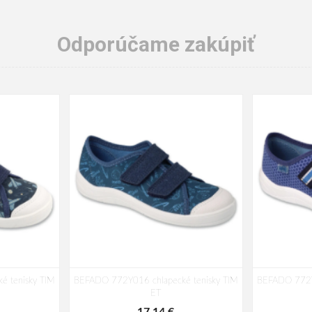
Odporúčame zakúpiť
 tenisky TIM
BEFADO 772Y016 chlapecké tenisky TIM
BEFADO 772Y
ET