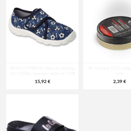
BEFADO 974X509 chlapecké bačkorky
VM Footwear 3750 Leštiac
1SZ FOTBAL navazující model na 273X
vosk
15,92 €
2,39 €