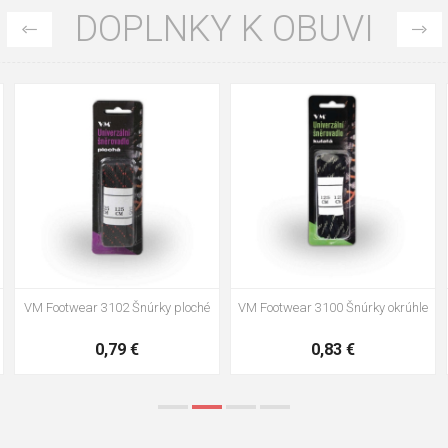
DOPLNKY K OBUVI
35
36
37
39
40
43
47
48
VM Footwear 3002 Vkladacia
VM Footwear 3900 Čistiaca huba
anatomická stielka ESD
na obuv
3,57 €
1,64 €