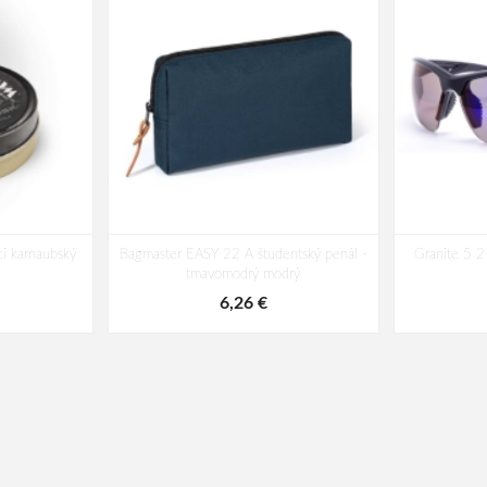
i karnaubský
Bagmaster EASY 22 A študentský penál -
Granite 5 2
tmavomodrý modrý
6,26 €