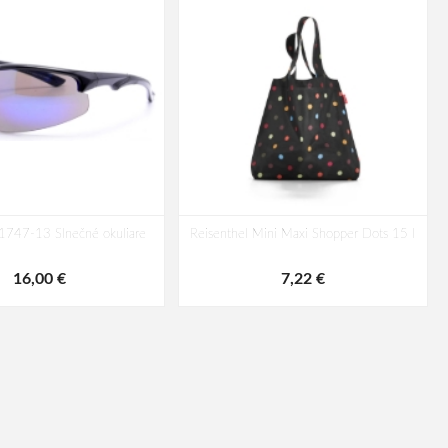
1747-13 Slnečné okuliare
Reisenthel Mini Maxi Shopper Dots 15 l
16,00 €
7,22 €