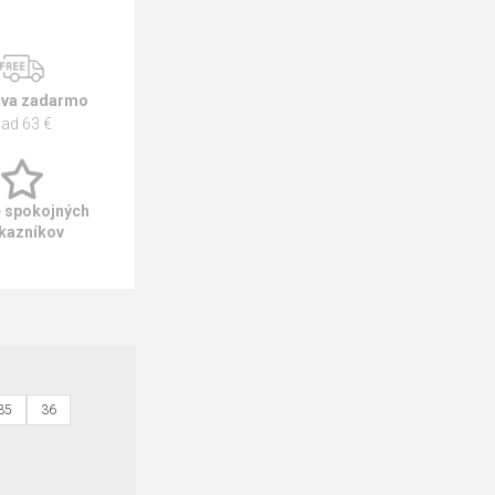
va zadarmo
ad 63 €
e spokojných
kazníkov
35
36