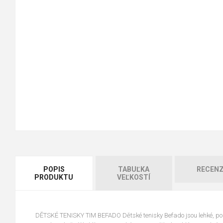
POPIS
TABUĽKA
RECENZ
PRODUKTU
VEĽKOSTÍ
DĚTSKÉ TENISKY TIM BEFADO Dětské tenisky Befado jsou lehké, poh