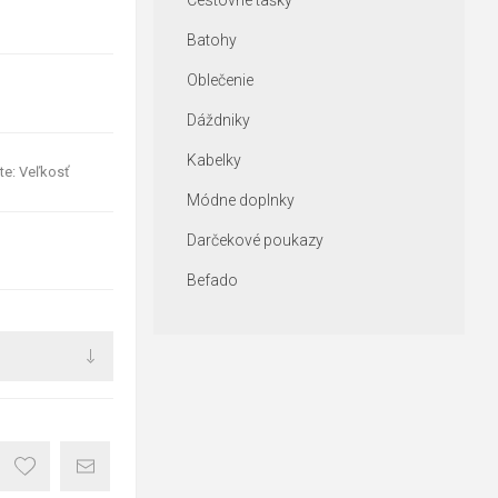
Cestovné tašky
Batohy
Oblečenie
Dáždniky
Kabelky
te: Veľkosť
Módne doplnky
Darčekové poukazy
Befado