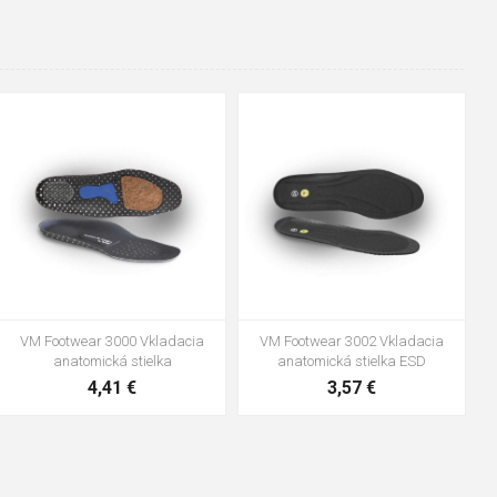
48
37
36
38
39
40
41
42
43
44
45
46
47
VM Footwear 3600 Impregnace
Vložka Bennon ABSORBA XTR
water stop
ESD
10,04 €
4,16 €