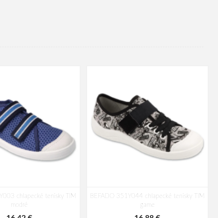
003 chlapecké tenisky TIM
BEFADO 351Y044 chlapecké tenisky TIM
modré
game