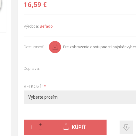
16,59 €
Výrobca:
Befado
Dostupnosť:
Pre zobrazenie dostupnosti najskôr vyber
Doprava:
VEĽKOSŤ:
*
KÚPIŤ