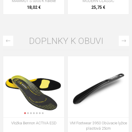
MAMMUT S 0300 K fialové
MODERN CLASSIC
18,02 €
25,75 €
DOPLNKY K OBUVI
VM Footwear 3009 Vkladacia
VM Footwear 3102 Šnúrky ploché
stielka