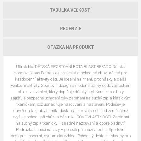
TABUĽKA VEĽKOSTÍ
RECENZIE
OTÁZKA NA PRODUKT
Ultralehké DĚTSKÁ SPORTOVNÍ BOTA BLAST BEFADO Dětská
sportovní obuv Befado je ultralehká a pohodlná obuv určená pro
každodenní aktivity dětí. Je ideální na hraní, procházky a další
venkovní aktivity. Sportovní design a moderní barvy dodávají botám
atraktivní vzhled, který doplňuje dětský styl. Konstrukce boty
zajišťuje bezpečné uchycení díky zapínání na suchý zip a klasickým
tkaničkám, což usnadňuje nazouvání a nastavení. Podešev je
navržena tak, aby tlumila došlap a izolovala nohu od země, čímž
zvyšuje pohodlí při chůzi a běhu. KLÍČOVÉ VLASTNOSTI: Zapínání
na suchý zip + tkaničky – snadné nazouvání a dobré padnutí,
Podrážka tlumící nárazy – pohodlí při chůzi a běhu, Sportovní
design – moderní, dynamický vzhled, Pohodlný design – vhodný pro