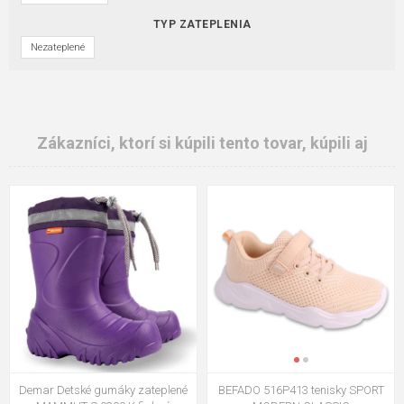
TYP ZATEPLENIA
Nezateplené
Zákazníci, ktorí si kúpili tento tovar, kúpili aj
Demar Detské gumáky zateplené
BEFADO 516P413 tenisky SPORT