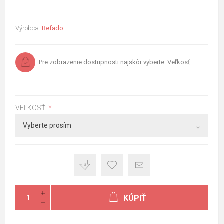
Výrobca:
Befado
Pre zobrazenie dostupnosti najskôr vyberte: Veľkosť
VEĽKOSŤ:
*
KÚPIŤ