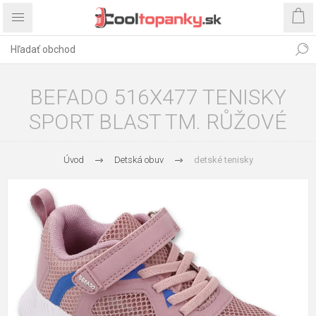
BEFADO 516X477 TENISKY
SPORT BLAST TM. RŮŽOVÉ
Úvod
Detská obuv
detské tenisky