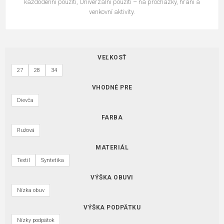
každodenní použití, Univerzální použití – na procházky, hraní a
venkovní aktivity.
VEĽKOSŤ
27
28
34
VHODNÉ PRE
Dievča
FARBA
Ružová
MATERIÁL
Textil
Syntetika
VÝŠKA OBUVI
Nízka obuv
VÝŠKA PODPÄTKU
Nízky podpätok