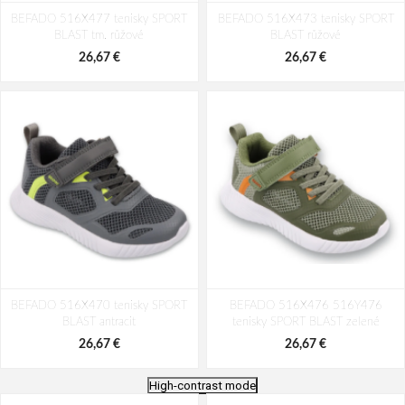
BEFADO 516X477 tenisky SPORT
BEFADO 516X473 tenisky SPORT
BLAST tm. růžové
BLAST růžové
26,67 €
26,67 €
BEFADO 516X470 tenisky SPORT
BEFADO 516X476 516Y476
BLAST antracit
tenisky SPORT BLAST zelené
26,67 €
26,67 €
High-contrast mode