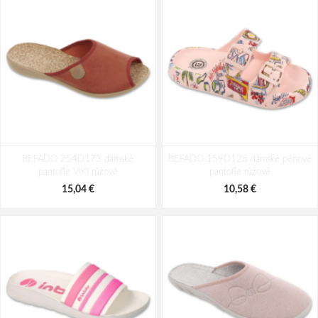
BEFADO 516X274 tenisky SPORT
BEFADO 514X041 tenisky SPORT
BEFADO 254D173 dámské
DOT růžové
BEFADO 159D128 dámské pěnové
ZIGZAK růžové
pantofle VIKI růžové
pantofle růžové
25,91 €
27,97 €
15,04 €
10,58 €