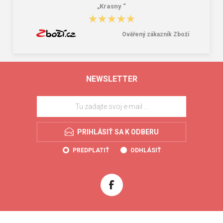
„Krasny “
★★★★★
★★★★★
Ověřený zákazník Zboží
NEWSLETTER
PRIHLÁSIŤ SA K ODBERU
PREDPLATIŤ
ODHLÁSIŤ