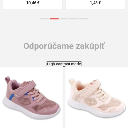
5,21 €
0,79 €
Odporúčame zakúpiť
High-contrast mode