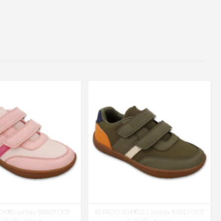
04X0 tenisky BAREFOOT
BEFADO 004X022 tenisky BAREFOOT