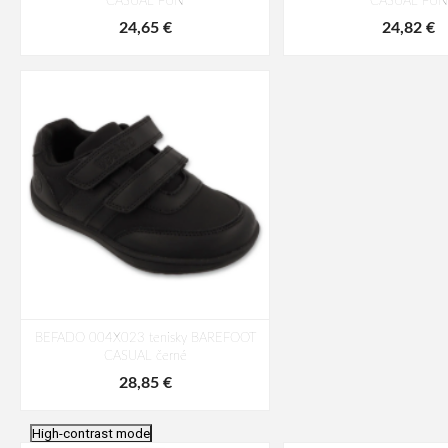
CASUAL FUN
CASUAL FUN
24,65 €
24,82 €
BEFADO 004X023 tenisky BAREFOOT
CASUAL černé
28,85 €
High-contrast mode