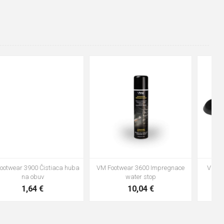
48
37
36
38
39
40
41
42
43
44
45
46
47
VM Footwear 3600 Impregnace
Vložka Bennon ABSORBA XTR
water stop
ESD
10,04 €
4,16 €