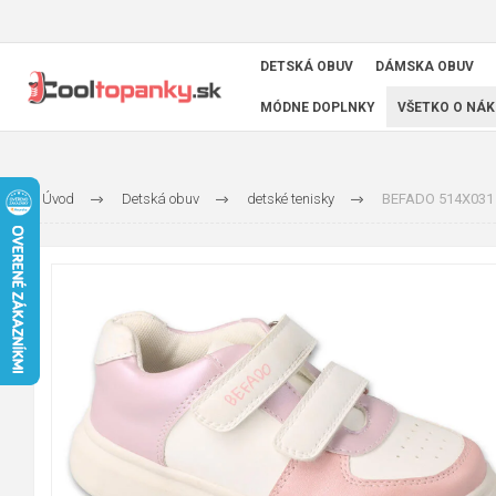
DETSKÁ OBUV
DÁMSKA OBUV
MÓDNE DOPLNKY
VŠETKO O NÁK
Úvod
Detská obuv
detské tenisky
BEFADO 514X031 