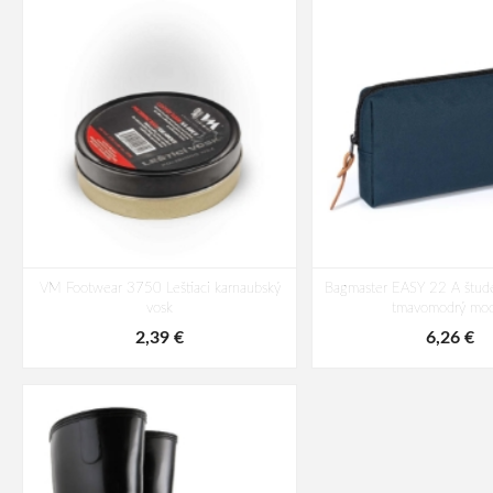
VM Footwear 3750 Leštiaci karnaubský
Bagmaster EASY 22 A štude
vosk
tmavomodrý mod
2,39 €
6,26 €