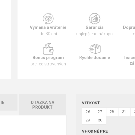
Výmena a vrátenie
Garancia
Dopra
do 30 dní
najlepšieho nákupu
n
Bonus program
Rýchle dodanie
Tisíc
zá
pre registrovaných
IE
OTÁZKA NA
VEĽKOSŤ
PRODUKT
26
27
28
31
29
30
VHODNÉ PRE