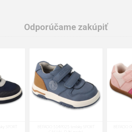
Odporúčame zakúpiť
sky SPORT
BEFADO 514P025 tenisky SPORT
BEFADO 0