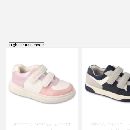
High-contrast mode
BEFADO 514X031 tenisky SPORT
BEFADO 514Y027 teni