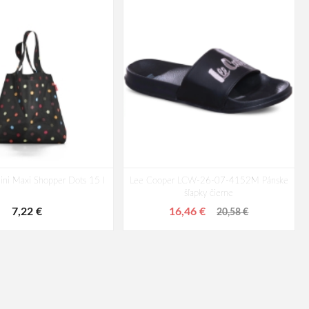
ini Maxi Shopper Dots 15 l
Lee Cooper LCW-26-07-4152M Pánske
šľapky čierne
7,22 €
16,46 €
20,58 €