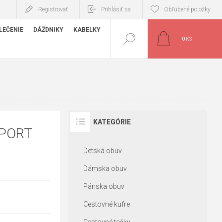
Registrovať
Prihlásiť sa
Obľúbené položky
LEČENIE
DÁŽDNIKY
KABELKY
0
KS
KATEGÓRIE
SPORT
Detská obuv
Dámska obuv
Pánska obuv
Cestovné kufre