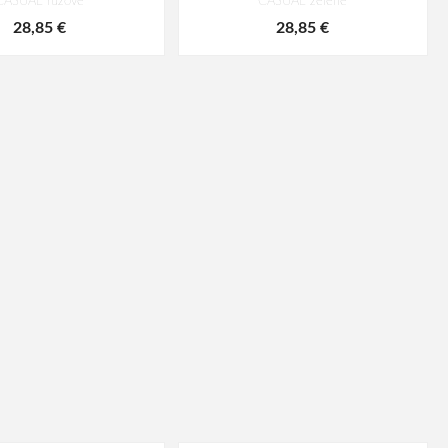
CASUAL růžové
CASUAL zelené
28,85 €
28,85 €