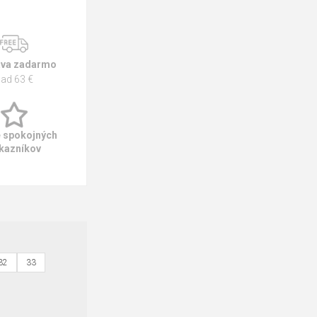
va zadarmo
ad 63 €
e spokojných
kazníkov
32
33