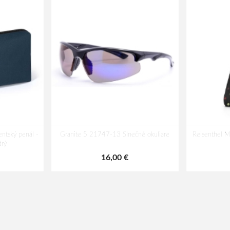
ntský penál -
Granite 5 21747-13 Slnečné okuliare
Reisenthel M
rý
16,00 €