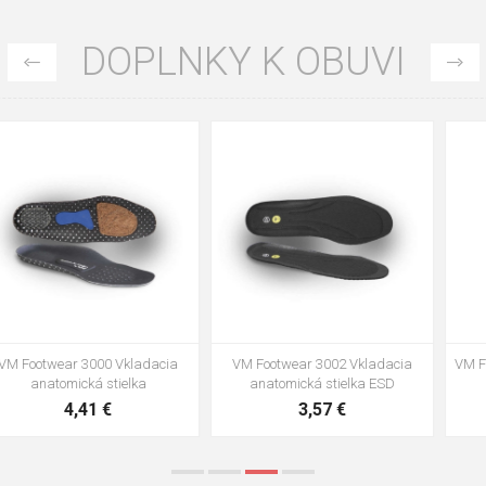
DOPLNKY K OBUVI
35
36
37
39
40
43
47
48
VM Footwear 3002 Vkladacia
VM Footwear 3900 Čistiaca huba
anatomická stielka ESD
na obuv
3,57 €
1,64 €