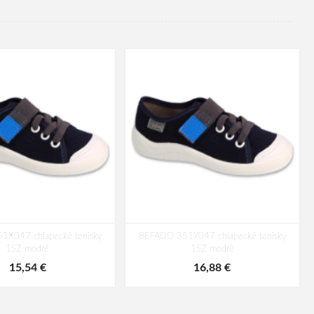
X047 chlapecké tenisky
BEFADO 351Y047 chlapecké tenisky
1SZ modré
1SZ modré
15,54 €
16,88 €