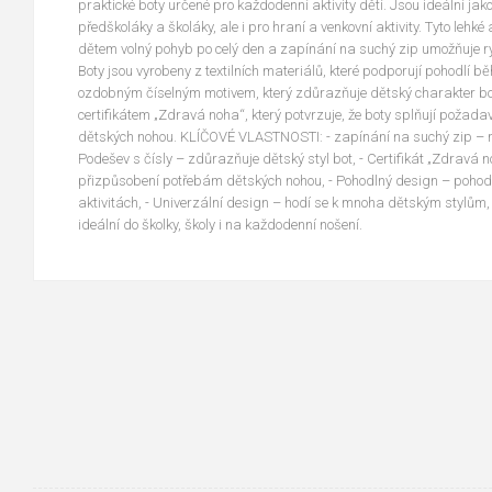
praktické boty určené pro každodenní aktivity dětí. Jsou ideální ja
předškoláky a školáky, ale i pro hraní a venkovní aktivity. Tyto lehk
dětem volný pohyb po celý den a zapínání na suchý zip umožňuje 
Boty jsou vyrobeny z textilních materiálů, které podporují pohodlí
ozdobným číselným motivem, který zdůrazňuje dětský charakter bot.
certifikátem „Zdravá noha“, který potvrzuje, že boty splňují požada
dětských nohou. KLÍČOVÉ VLASTNOSTI: - zapínání na suchý zip – r
Podešev s čísly – zdůrazňuje dětský styl bot, - Certifikát „Zdravá
přizpůsobení potřebám dětských nohou, - Pohodlný design – pohod
aktivitách, - Univerzální design – hodí se k mnoha dětským stylům,
ideální do školky, školy i na každodenní nošení.