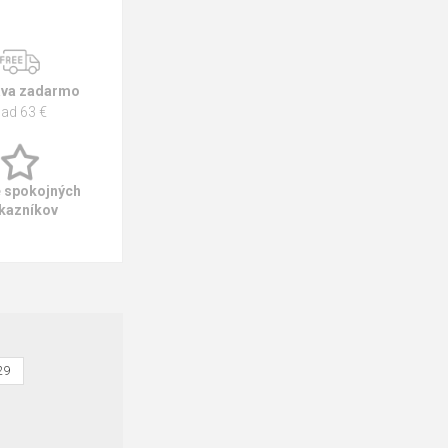
va zadarmo
ad 63 €
e spokojných
kazníkov
29