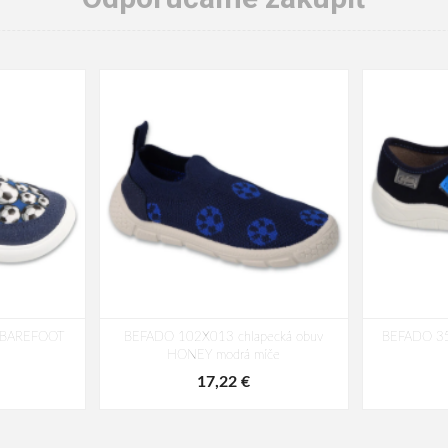
 BAREFOOT
BEFADO 102X013 chlapecká obuv
BEFADO 351
e
HONEY modrá míče
17,22 €