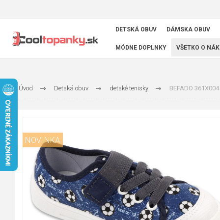
DETSKÁ OBUV
DÁMSKA OBUV
MÓDNE DOPLNKY
VŠETKO O NÁK
Úvod
Detská obuv
detské tenisky
BEFADO 361X004 c
NOVINKA