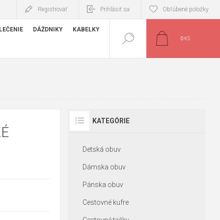
Registrovať
Prihlásiť sa
Obľúbené položky
LEČENIE
DÁŽDNIKY
KABELKY
0
KS
KATEGÓRIE
KÉ
Detská obuv
Dámska obuv
Pánska obuv
Cestovné kufre