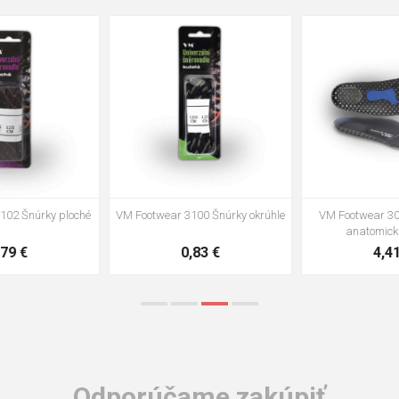
35
36
37
39
40
43
47
48
VM Footwear 3002 Vkladacia
VM Footwear 3900 Čistiaca huba
anatomická stielka ESD
na obuv
3,57 €
1,64 €
Odporúčame zakúpiť