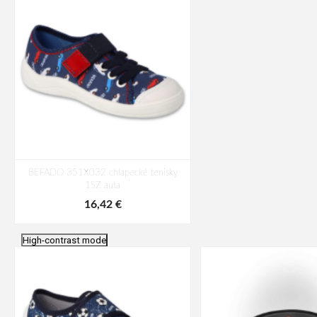
BEFADO 351X032 chlapecké tenisky
1SZ auta
16,42 €
High-contrast mode