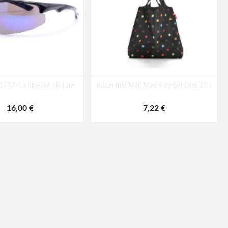
1747-13 Slnečné okuliare
Reisenthel Mini Maxi Shopper Dots 15 l
16,00 €
7,22 €