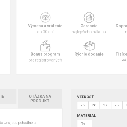
Výmena a vrátenie
Garancia
Dopra
do 30 dní
najlepšieho nákupu
n
Bonus program
Rýchle dodanie
Tisíc
zá
pre registrovaných
IE
OTÁZKA NA
VEĽKOSŤ
PRODUKT
25
26
27
28
MATERIÁL
o Uno jsou pohodlné a
Textil