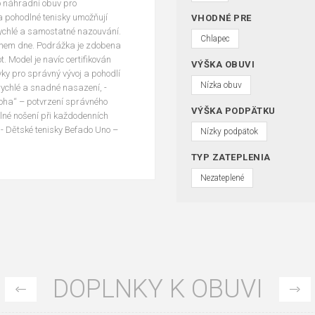
ko náhradní obuv pro
é a pohodlné tenisky umožňují
VHODNÉ PRE
rychlé a samostatné nazouvání.
Chlapec
 během dne. Podrážka je zdobena
 Model je navíc certifikován
VÝŠKA OBUVI
vky pro správný vývoj a pohodlí
Nízka obuv
ychlé a snadné nasazení, -
 noha“ – potvrzení správného
VÝŠKA PODPÄTKU
lné nošení při každodenních
 - Dětské tenisky Befado Uno –
Nízky podpätok
TYP ZATEPLENIA
Nezateplené
DOPLNKY K OBUVI