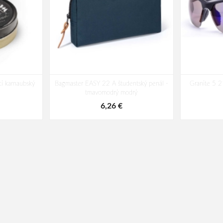
i karnaubský
Bagmaster EASY 22 A študentský penál -
Granite 5 2
tmavomodrý modrý
6,26 €