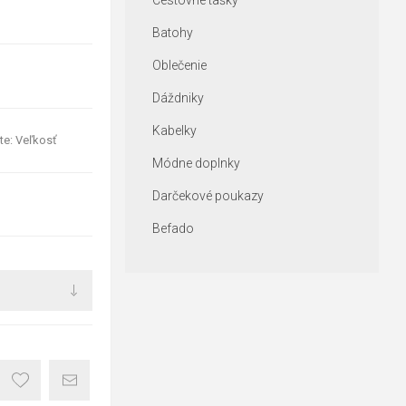
Cestovné tašky
Batohy
Oblečenie
Dáždniky
Kabelky
te: Veľkosť
Módne doplnky
Darčekové poukazy
Befado