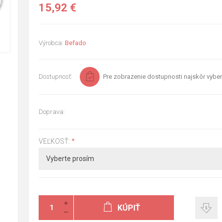
15,92 €
Výrobca:
Befado
Dostupnosť:
Pre zobrazenie dostupnosti najskôr vyber
Doprava:
VEĽKOSŤ:
*
KÚPIŤ