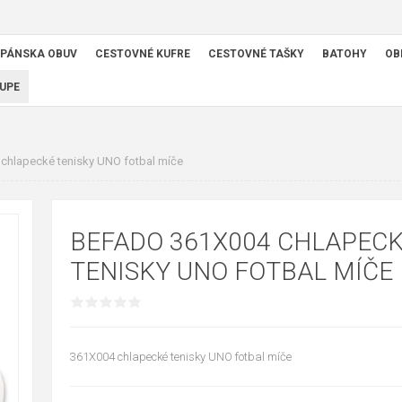
PÁNSKA OBUV
CESTOVNÉ KUFRE
CESTOVNÉ TAŠKY
BATOHY
OB
UPE
hlapecké tenisky UNO fotbal míče
BEFADO 361X004 CHLAPEC
TENISKY UNO FOTBAL MÍČE
361X004 chlapecké tenisky UNO fotbal míče