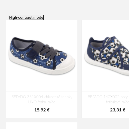
High-contrast mode
BEFADO 361X004 chlapecké tenisky
BEFADO 140X002 boty
UNO fotbal míče
fotbalové míč
15,92 €
23,31 €