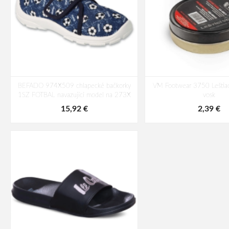
BEFADO 974X509 chlapecké bačkorky
VM Footwear 3750 Leštiac
1SZ FOTBAL navazující model na 273X
vosk
15,92 €
2,39 €