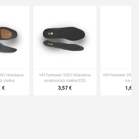
48
37
36
38
39
40
41
42
43
44
45
46
47
VM Footwear 3600 Impregnace
Vložka Bennon ABSORBA XTR
water stop
ESD
10,04 €
4,16 €