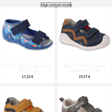
High-contrast mode
BEFADO 350P052 chlap sandálky
BEFADO 170P083 chlapecké
SNAKE letadla
sandálky SNAKE modré
17,22 €
19,57 €