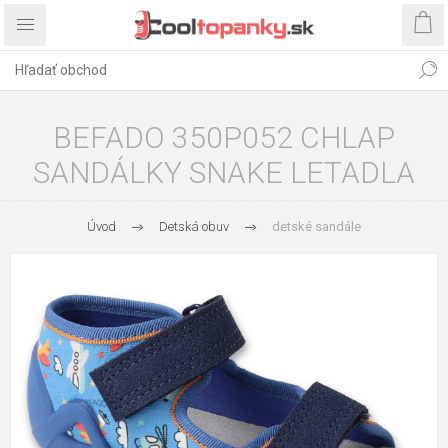
BEFADO 350P052 CHLAP
SANDÁLKY SNAKE LETADLA
Úvod
Detská obuv
detské sandále