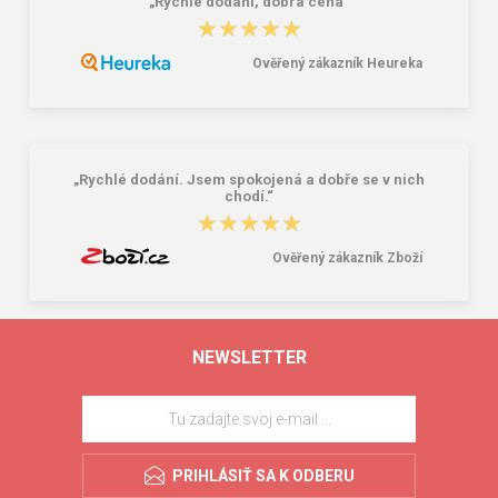
„Rychlé dodání, dobrá cena“
★★★★★
★★★★★
Ověřený zákazník Heureka
„Rychlé dodání. Jsem spokojená a dobře se v nich
chodí.“
★★★★★
★★★★★
Ověřený zákazník Zboží
NEWSLETTER
PRIHLÁSIŤ SA K ODBERU