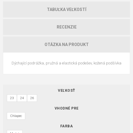
TABUĽKA VEĽKOSTÍ
RECENZIE
OTÁZKA NA PRODUKT
Dýchající podrážka, pružná a elastická podešev, kožená podšívka
VEĽKOSŤ
23
24
26
VHODNÉ PRE
Chlapec
FARBA