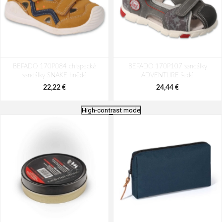
BEFADO 170P084 chlapecké
BEFADO 170P107 sandálky
sandálky SNAKE hnědé
ADVENTURE šedé
22,22 €
24,44 €
High-contrast mode