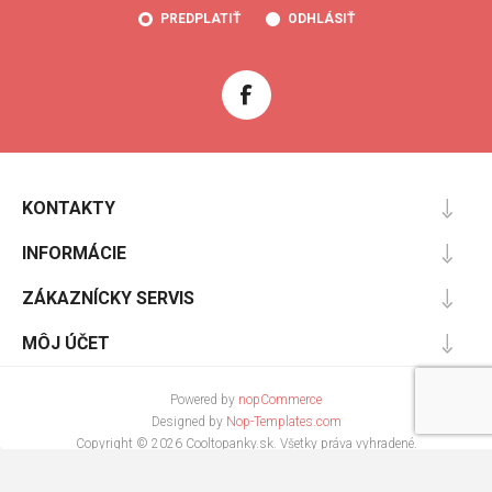
PREDPLATIŤ
ODHLÁSIŤ
KONTAKTY
INFORMÁCIE
ZÁKAZNÍCKY SERVIS
MÔJ ÚČET
Powered by
nopCommerce
Designed by
Nop-Templates.com
Copyright © 2026 Cooltopanky.sk. Všetky práva vyhradené.