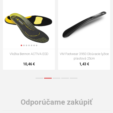
VM Footwear 3009 Vkladacia
VM Footwear 3102 Šnúrky ploché
stielka
5,21 €
0,79 €
Odporúčame zakúpiť