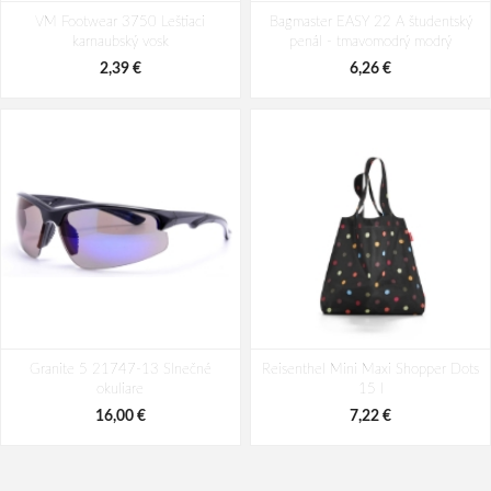
BEFADO 170P093 dívčí sandálky
BEFADO 170P082 dívčí sandálky
VM Footwear 3750 Leštiaci
STAR růžové
Bagmaster EASY 22 A študentský
HEART růžové
karnaubský vosk
penál - tmavomodrý modrý
22,22 €
22,97 €
2,39 €
6,26 €
Granite 5 21747-13 Slnečné
Reisenthel Mini Maxi Shopper Dots
okuliare
15 l
16,00 €
7,22 €