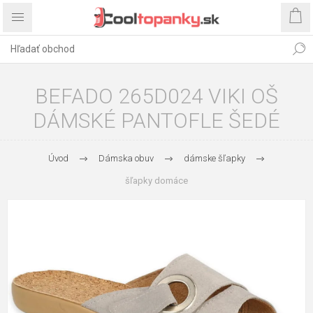
BEFADO 265D024 VIKI OŠ
DÁMSKÉ PANTOFLE ŠEDÉ
Úvod
Dámska obuv
dámske šľapky
šľapky domáce