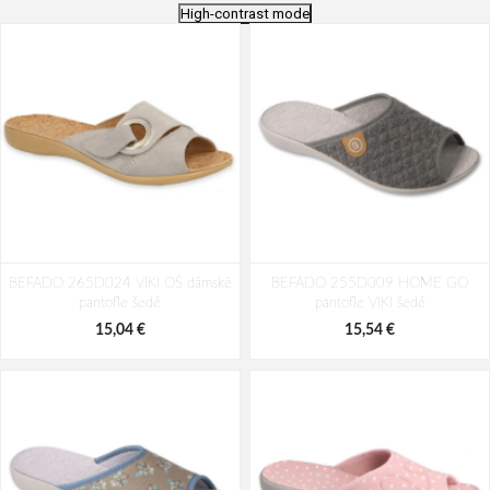
High-contrast mode
BEFADO 265D024 VIKI OŠ dámské
BEFADO 255D009 HOME GO
pantofle šedé
pantofle VIKI šedé
15,04 €
15,54 €