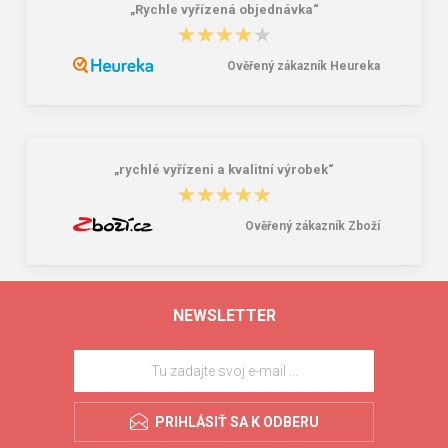
„Rychle vyřízená objednávka“
★★★★★
★★★★★
Ověřený zákazník Heureka
„rychlé vyřízeni a kvalitní výrobek“
★★★★★
★★★★★
Ověřený zákazník Zboží
NEWSLETTER
PRIHLÁSIŤ SA K ODBERU