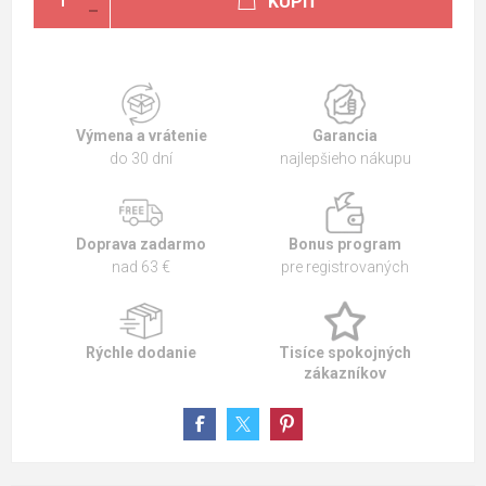
KÚPIŤ
Výmena a vrátenie
Garancia
do 30 dní
najlepšieho nákupu
Doprava zadarmo
Bonus program
nad 63 €
pre registrovaných
Rýchle dodanie
Tisíce spokojných
zákazníkov