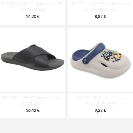
BEFADO 548M044 pánské pantofle
pantofle Viki korek
BEFADO 159M135 pánské pěnové
pantofle Viki korek
LEON ZŠ šedé
pantofle INBLU šedé
14,87 €
14,87 €
14,20 €
8,82 €
BEFADO 158M026 pánské kožené
BEFADO 159X122 ultralehké
pantofle černé
kroksy BRUMI šedé
16,42 €
9,32 €