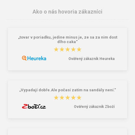
Ako o nás hovoria zákazníci
„tovar v poriadku, jedine minus je, ze sa za nim dost
dlho caka“
★★★★★
★★★★★
Ověřený zákazník Heureka
BEFADO 159M133 pánské pěnové
Big Fish FK-511-12-01 Detské
pantofle INBLU khaki
šľapky šedé
8,82 €
12,56 €
20,96 €
„Vypadají dobře.Ale počasí zatím na sandály není.“
★★★★★
★★★★★
Ověřený zákazník Zboží