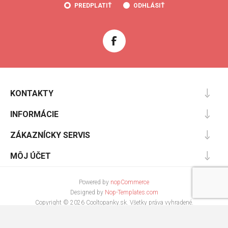
PREDPLATIŤ
ODHLÁSIŤ
KONTAKTY
INFORMÁCIE
ZÁKAZNÍCKY SERVIS
MÔJ ÚČET
Powered by
nopCommerce
Designed by
Nop-Templates.com
Copyright © 2026 Cooltopanky.sk. Všetky práva vyhradené.