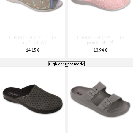
BEFADO 254D155 dámské
BEFADO 254D154 dámské
pantofle Viki OŠ
pantofle Viki OŠ
14,15 €
13,94 €
High-contrast mode
BEFADO 254D165 dámské
BEFADO 254D164 dámské