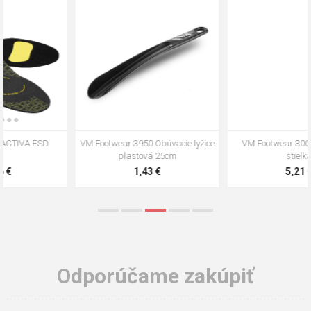
VM Footwear 3009 Vkladacia
VM Footwear 3102 Šnúrky ploché
stielka
5,21 €
0,79 €
Odporúčame zakúpiť