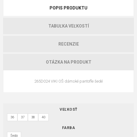
POPIS PRODUKTU
TABUĽKA VEĽKOSTÍ
RECENZIE
OTÁZKA NA PRODUKT
265D024 VIKI OŠ dámské pantofle šedé
VEĽKOSŤ
36
37
38
40
FARBA
Šedá