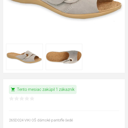
shopping_cart
Tento mesiac zakúpil 1 zákazník
265D024 VIKI OŠ dámské pantofle šedé