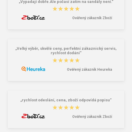
„Vypadají dobře.Ale počasí zatím na sandály není.“
★★★★★
★★★★★
Ověřený zákazník Zboží
„Velký výběr, skvělé ceny, perfektní zákaznický servis,
rychlost dodání“
★★★★★
★★★★★
Ověřený zákazník Heureka
„rychlost odeslání, cena, zboží odpovídá popisu“
★★★★★
★★★★★
Ověřený zákazník Zboží