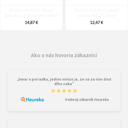
BEFADO 067D002 dámské
BEFADO 551D005 dámské
pantofle CLIP MummyMe růžové
pantofle PATI ZŠ růžové
14,87 €
12,47 €
Ako o nás hovoria zákazníci
„tovar v poriadku, jedine minus je, ze sa za nim dost
dlho caka“
★★★★★
★★★★★
Ověřený zákazník Heureka
BEFADO 159D137 dámské pěnové
BEFADO 235D215 HOME GO
pantofle INBLU růžové
pantofle PAULA růžové
8,82 €
15,04 €