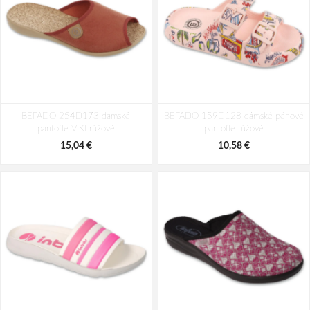
BEFADO 114X542 dívčí balerínky
BEFADO 114X536 dívčí balerínky
BEFADO 254D173 dámské
růžové méďové
BEFADO 159D128 dámské pěnové
růžové kytky
pantofle VIKI růžové
pantofle růžové
15,92 €
15,92 €
15,04 €
10,58 €