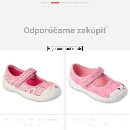
Odporúčame zakúpiť
High-contrast mode
BEFADO 209P040 dívčí balerínky
BEFADO 209P041 dívčí balerínky
růžové ouška
růžové ouška