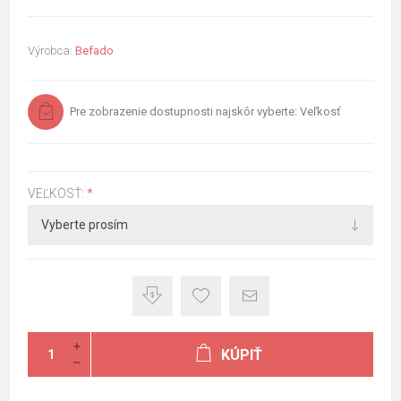
Výrobca:
Befado
Pre zobrazenie dostupnosti najskôr vyberte: Veľkosť
VEĽKOSŤ:
*
KÚPIŤ