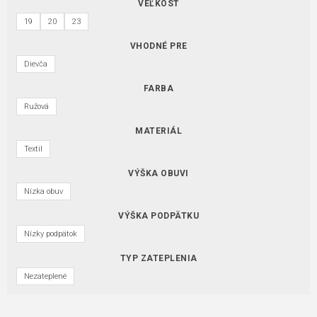
VEĽKOSŤ
19
20
23
VHODNÉ PRE
Dievča
FARBA
Ružová
MATERIÁL
Textil
VÝŠKA OBUVI
Nízka obuv
VÝŠKA PODPÄTKU
Nízky podpätok
TYP ZATEPLENIA
Nezateplené