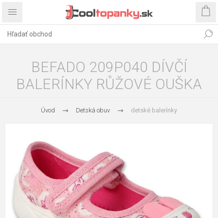
BEFADO 209P040 DÍVČÍ
BALERÍNKY RŮŽOVÉ OUŠKA
Úvod
Detská obuv
detské balerínky