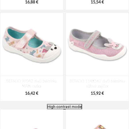
16,88 €
15,54 €
BEFADO 9P042 dívčí balerínky
BEFADO 114X562 dívčí balerínky
MAXI ouška
růžové zajíček
16,42 €
15,92 €
High-contrast mode