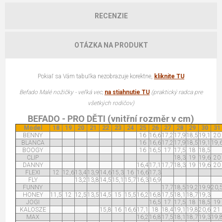
RECENZIE
OTÁZKA NA PRODUKT
Pokiaľ sa Vám tabuľka nezobrazuje korektne,
kliknite TU
Befado Malé nožičky - veľká vec,
na stiahnutie TU
(praktický radca pre
všetkých rodičov)
BEFADO - PRO DĚTI (vnitřní rozměr v cm)
Model
18
19
20
21
22
23
24
25
26
27
28
29
30
31
BENNY
16
16,6
17,2
17,9
18,5
19,1
20
BLANCA
16
16,6
17,2
17,9
18,5
19,1
19,
BOOGY
16
16,5
17
17,5
18
18,5
CLIP
18,3
19
19,6
20
DANNY
16,4
17,1
17,7
18,3
19
19,6
20
FLEXI
12
12,6
13,4
13,9
14,6
15,3
16
16,6
17,3
FLY
13,2
13,8
14,5
15,1
15,7
16,3
16,9
FUNNY
17,7
18,5
19,2
19,9
20,
HONEY
11,5
12
12,5
13,5
14,5
15
15,5
16,2
16,8
17,5
18,1
18,7
19,3
JOGI
16,5
17
17,5
18
18,5
19
KALOSZE
15,8
16
16,6
17,1
18
18,4
19,1
19,8
20,6
21
MAX
16,2
16,8
17,5
18,1
18,7
19,3
19,