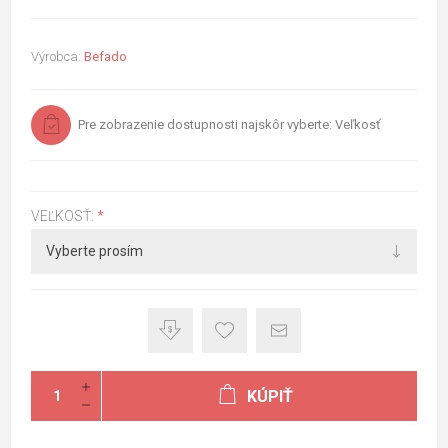
Výrobca:
Befado
Pre zobrazenie dostupnosti najskôr vyberte: Veľkosť
VEĽKOSŤ:
*
KÚPIŤ