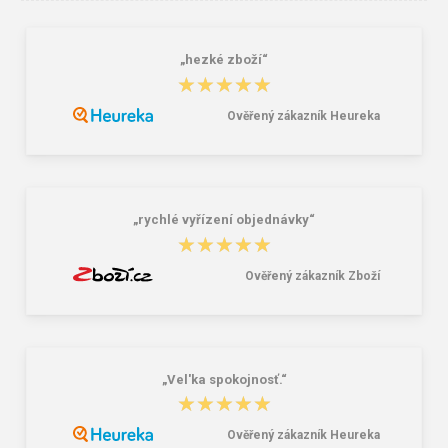
„hezké zboží“
★★★★★
★★★★★
Ověřený zákazník Heureka
BEFADO 551D006 pantofle HOME
BEFADO 548M050 pánské pantofle
GO modré
LEON ZŠ modré
12,10 €
15,04 €
„rychlé vyřízení objednávky“
★★★★★
★★★★★
Ověřený zákazník Zboží
„Vel'ka spokojnosť.“
★★★★★
★★★★★
Ověřený zákazník Heureka