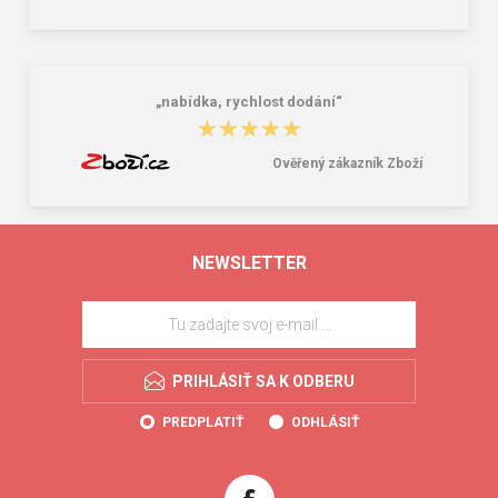
„nabídka, rychlost dodání“
★★★★★
★★★★★
Ověřený zákazník Zboží
NEWSLETTER
PRIHLÁSIŤ SA K ODBERU
PREDPLATIŤ
ODHLÁSIŤ