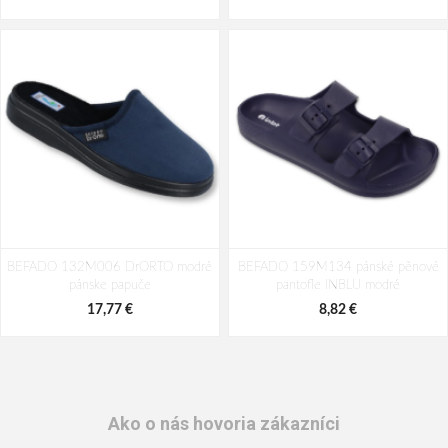
BEFADO 132M006 DrORTO modré
BEFADO 159M134 pánské pěnové
pánske papuče
pantofle INBLU modré
17,77 €
8,82 €
Ako o nás hovoria zákazníci