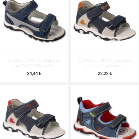
BEFADO 170X112 chlapecké
BEFADO 170P098 chlapecké
sandálky DENIM modré
sandálky DINO modré
24,44 €
22,22 €