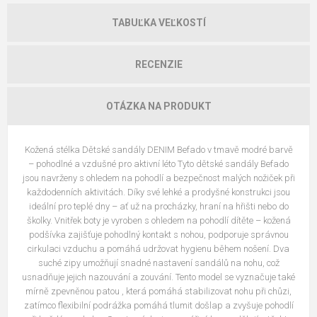
TABUĽKA VEĽKOSTÍ
RECENZIE
OTÁZKA NA PRODUKT
Kožená stélka Dětské sandály DENIM Befado v tmavě modré barvě
– pohodlné a vzdušné pro aktivní léto Tyto dětské sandály Befado
jsou navrženy s ohledem na pohodlí a bezpečnost malých nožiček při
každodenních aktivitách. Díky své lehké a prodyšné konstrukci jsou
ideální pro teplé dny – ať už na procházky, hraní na hřišti nebo do
školky. Vnitřek boty je vyroben s ohledem na pohodlí dítěte – kožená
podšívka zajišťuje pohodlný kontakt s nohou, podporuje správnou
cirkulaci vzduchu a pomáhá udržovat hygienu během nošení. Dva
suché zipy umožňují snadné nastavení sandálů na nohu, což
usnadňuje jejich nazouvání a zouvání. Tento model se vyznačuje také
mírně zpevněnou patou , která pomáhá stabilizovat nohu při chůzi,
zatímco flexibilní podrážka pomáhá tlumit došlap a zvyšuje pohodlí