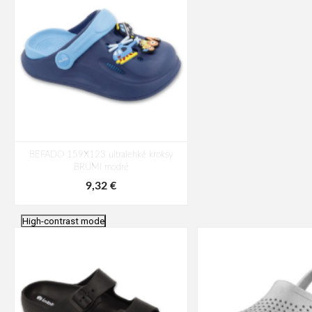
BEFADO 159X123 ultralehké kroksy
BRUMI modré
9,32 €
High-contrast mode