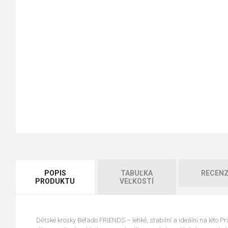
POPIS
TABUĽKA
RECENZ
PRODUKTU
VEĽKOSTÍ
Dětské krosky Befado FRIENDS – lehké, stabilní a ideální na léto Pra