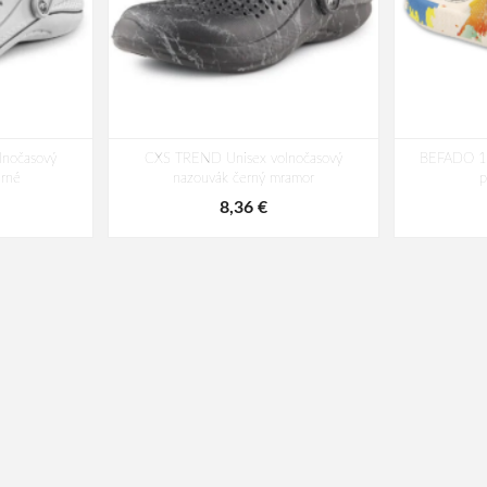
nočasový
CXS TREND Unisex volnočasový
BEFADO 1
erné
nazouvák černý mramor
p
8,36 €