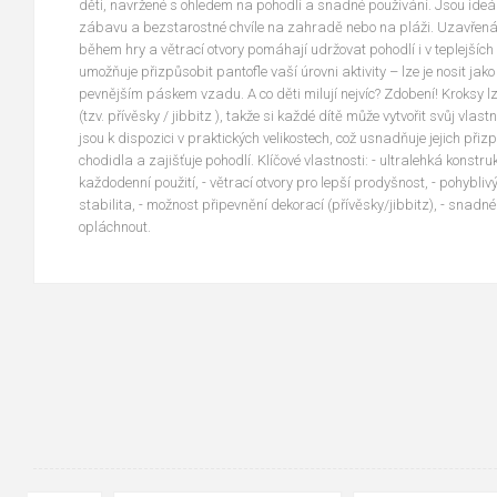
děti, navržené s ohledem na pohodlí a snadné používání. Jsou ideální
zábavu a bezstarostné chvíle na zahradě nebo na pláži. Uzavřená 
během hry a větrací otvory pomáhají udržovat pohodlí i v teplejšíc
umožňuje přizpůsobit pantofle vaší úrovni aktivity – lze je nosit jak
pevnějším páskem vzadu. A co děti milují nejvíc? Zdobení! Kroksy 
(tzv. přívěsky / jibbitz ), takže si každé dítě může vytvořit svůj vlast
jsou k dispozici v praktických velikostech, což usnadňuje jejich přizp
chodidla a zajišťuje pohodlí. Klíčové vlastnosti: - ultralehká konstruk
každodenní použití, - větrací otvory pro lepší prodyšnost, - pohybli
stabilita, - možnost připevnění dekorací (přívěsky/jibbitz), - snadné 
opláchnout.