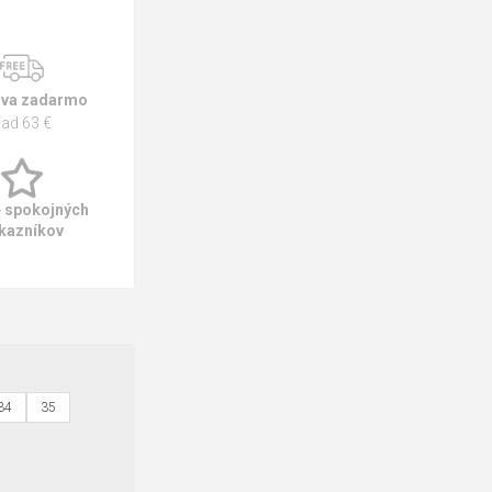
va zadarmo
ad 63 €
e spokojných
kazníkov
34
35