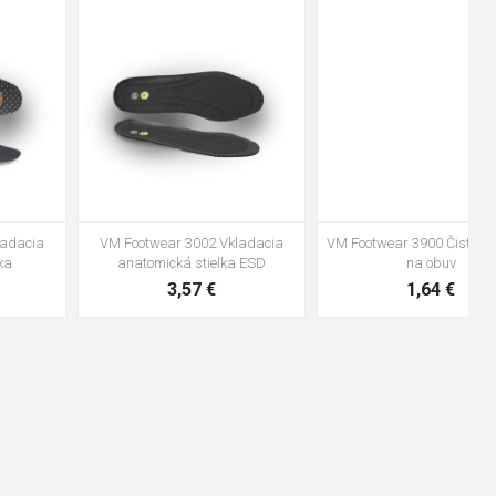
48
37
36
38
39
40
41
42
43
44
45
46
47
VM Footwear 3600 Impregnace
Vložka Bennon ABSORBA XTR
water stop
ESD
10,04 €
4,16 €