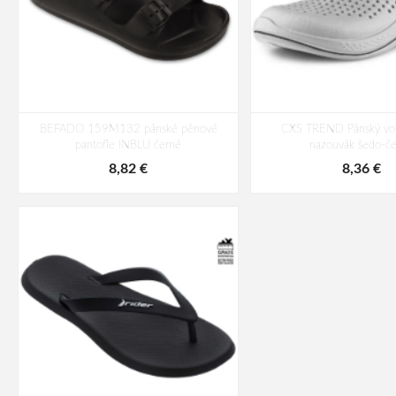
BEFADO 159M132 pánské pěnové
CXS TREND Pánský vol
pantofle INBLU černé
nazouvák šedo-č
8,82 €
8,36 €