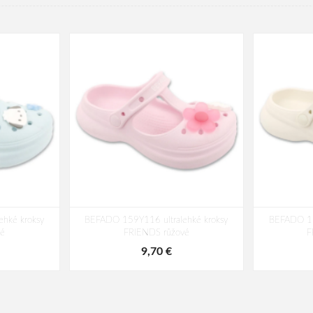
hké kroksy
BEFADO 159Y116 ultralehké kroksy
BEFADO 15
é
FRIENDS růžové
F
9,70 €