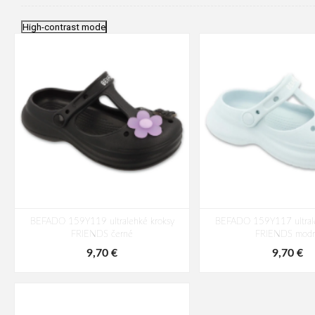
High-contrast mode
BEFADO 159Y119 ultralehké kroksy
BEFADO 159Y117 ultrale
FRIENDS černé
FRIENDS modr
9,70 €
9,70 €