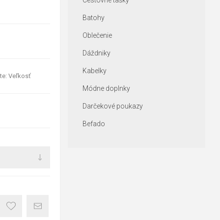
Cestovné tašky
Batohy
Oblečenie
Dáždniky
Kabelky
te: Veľkosť
Módne doplnky
Darčekové poukazy
Befado