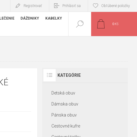
Registrovať
Prihlásiť sa
Obľúbené položky
LEČENIE
DÁŽDNIKY
KABELKY
0
KS
KATEGÓRIE
KÉ
Detská obuv
Dámska obuv
Pánska obuv
Cestovné kufre