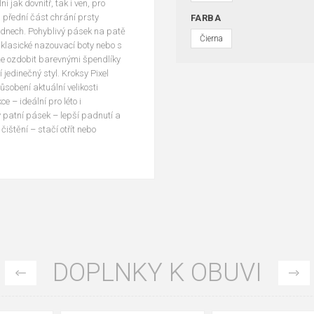
 jak dovnitř, tak i ven, pro
přední část chrání prsty
FARBA
h dnech. Pohyblivý pásek na patě
Čierna
o klasické nazouvací boty nebo s
lze ozdobit barevnými špendlíky
ní jedinečný styl. Kroksy Pixel
ůsobení aktuální velikosti
ce – ideální pro léto i
vý patní pásek – lepší padnutí a
čištění – stačí otřít nebo
DOPLNKY K OBUVI