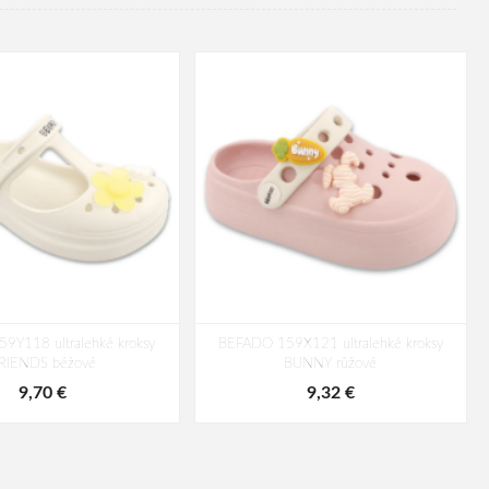
9Y118 ultralehké kroksy
BEFADO 159X121 ultralehké kroksy
RIENDS béžové
BUNNY růžové
9,70 €
9,32 €