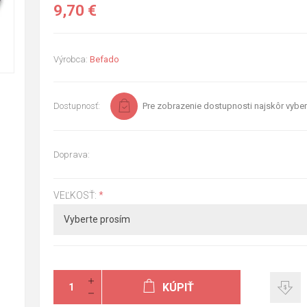
9,70 €
Výrobca:
Befado
Dostupnosť:
Pre zobrazenie dostupnosti najskôr vyber
Doprava:
VEĽKOSŤ:
*
KÚPIŤ