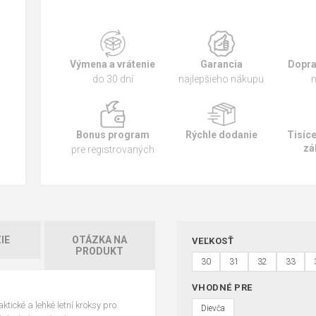
Výmena a vrátenie
Garancia
Dopra
do 30 dní
najlepšieho nákupu
n
Bonus program
Rýchle dodanie
Tisíc
zá
pre registrovaných
IE
OTÁZKA NA
VEĽKOSŤ
PRODUKT
30
31
32
33
VHODNÉ PRE
ktické a lehké letní kroksy pro
Dievča