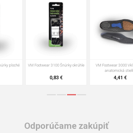
35
36
37
39
40
43
47
48
VM Footwear 3002 Vkladacia
VM Footwear 3900 Čistiaca huba
anatomická stielka ESD
na obuv
3,57 €
1,64 €
Odporúčame zakúpiť