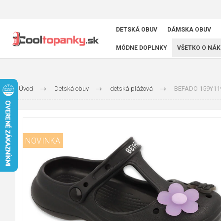
DETSKÁ OBUV
DÁMSKA OBUV
MÓDNE DOPLNKY
VŠETKO O NÁK
Úvod
Detská obuv
detská plážová
BEFADO 159Y119 
NOVINKA