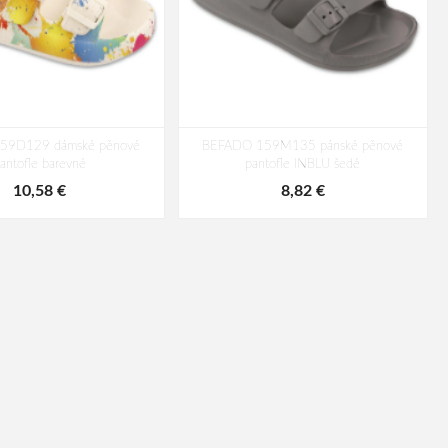
59D129 dámské pěnové
BEFADO 159M135 pánské pěnové
antofle barevné
pantofle INBLU šedé
10,58 €
8,82 €