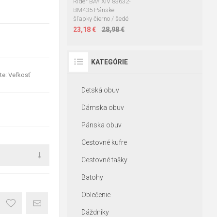
Rider BAY XIV 83632-
BM435 Pánske
šľapky čierno / šedé
23,18 €
28,98 €
KATEGÓRIE
te: Veľkosť
Detská obuv
Dámska obuv
Pánska obuv
Cestovné kufre
Cestovné tašky
Batohy
Oblečenie
Dáždniky