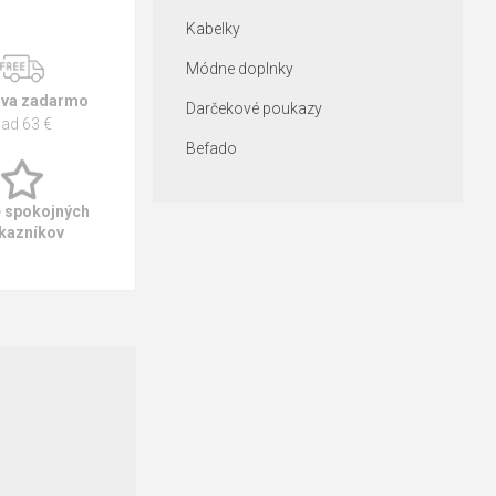
Kabelky
Módne doplnky
va zadarmo
Darčekové poukazy
ad 63 €
Befado
e spokojných
kazníkov