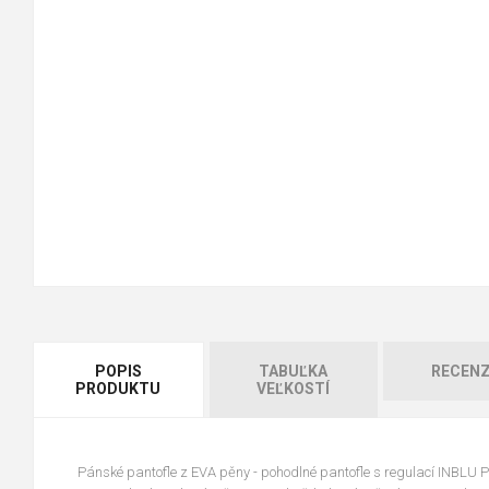
POPIS
TABUĽKA
RECENZ
PRODUKTU
VEĽKOSTÍ
Pánské pantofle z EVA pěny - pohodlné pantofle s regulací INBLU P