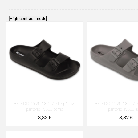
High-contrast mode
BEFADO 159M132 pánské pěnové
BEFADO 159M135 páns
pantofle INBLU černé
pantofle INBLU š
8,82 €
8,82 €