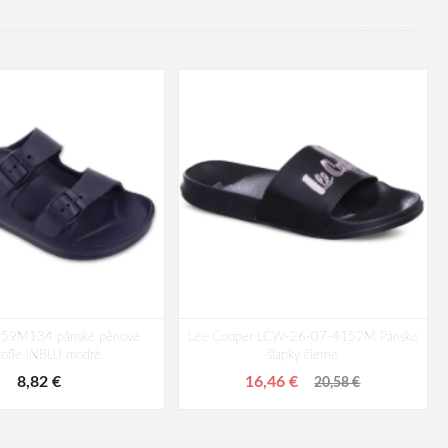
59M134 pánské pěnové
Lee Cooper LCW-26-07-4152M Pánske
tofle INBLU modré
šľapky čierne
8,82 €
16,46 €
20,58 €