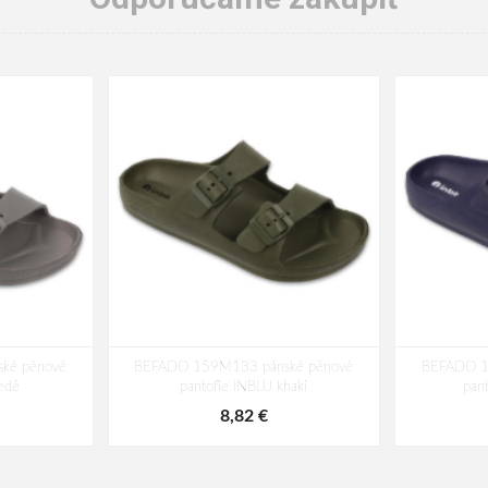
ké pěnové
BEFADO 159M133 pánské pěnové
BEFADO 1
edé
pantofle INBLU khaki
pan
8,82 €