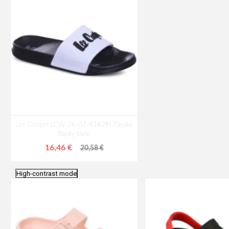
Lee Cooper LCW-26-07-4162M Pánske
šľapky biele
16,46 €
20,58 €
High-contrast mode