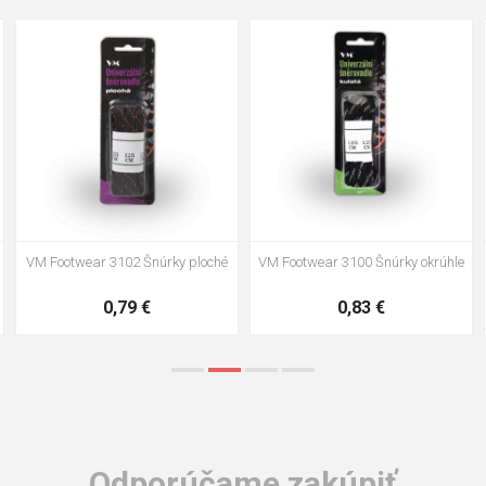
35
36
37
39
40
43
47
48
VM Footwear 3002 Vkladacia
VM Footwear 3900 Čistiaca huba
anatomická stielka ESD
na obuv
3,57 €
1,64 €
Odporúčame zakúpiť