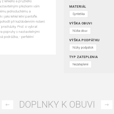
y z lehkého a pružného
 nastavitelnými přezkami vám
MATERIÁL
 svému jednoduchému a
Syntetika
i jako lehké letní pantofle.
 pohodlí při každodenním nošení.
VÝŠKA OBUVI
í procházky. Proč si vybrat
Nízka obuv
dva popruhy s nastavitelnými
ká podrážka, - perfektní
VÝŠKA PODPÄTKU
Nízky podpätok
TYP ZATEPLENIA
Nezateplené
DOPLNKY K OBUVI