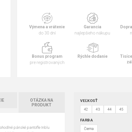
Výmena a vrátenie
Garancia
Dopra
do 30 dní
najlepšieho nákupu
n
Bonus program
Rýchle dodanie
Tisíc
zá
pre registrovaných
IE
OTÁZKA NA
VEĽKOSŤ
PRODUKT
42
43
44
45
FARBA
ohodlné pánské pantofle Inblu
Čierna