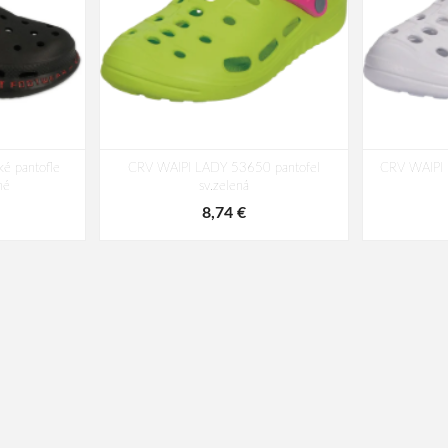
é pantofle
CRV WAIPI LADY 53650 pantofel
CRV WAIPI 
né
sv.zelená
8,74 €