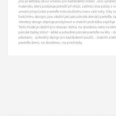
jsou praktickou obuví určenou pro každodenní nošení. Jsou vyroben
materiálu, který poskytuje pohodlí při chůzi, zatímco dva pásky s
umožní přizpůsobit pantofle individuálnímu tvaru vaší nohy. Díky
funkčnímu designu jsou ideální jak jako pánské domácí pantofle, tak 
Otevřený design zlepšuje prodyšnost a stabilní podrážka zajišťuje
Tento model je ideální pro relaxaci doma, na dovolenou nebo na letn
pánské žabky Inblu? - lehké a pohodlné pánské pantofle na léto, - 
přezkami, - pohodlný design pro každodenní použití, - stabilní a leh
pantofle domů, na dovolenou i na procházky.