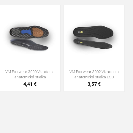
48
37
36
38
39
40
41
42
43
44
45
46
47
VM Footwear 3600 Impregnace
Vložka Bennon ABSORBA XTR
water stop
ESD
10,04 €
4,16 €