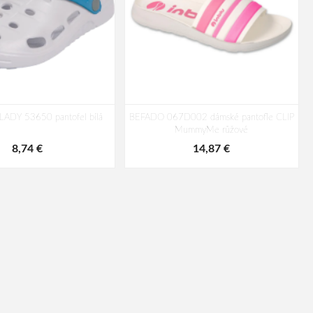
LADY 53650 pantofel bílá
BEFADO 067D002 dámské pantofle CLIP
MummyMe růžové
8,74 €
14,87 €