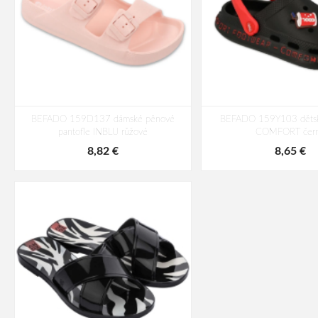
BEFADO 159D137 dámské pěnové
BEFADO 159Y103 dětsk
pantofle INBLU růžové
COMFORT čer
8,82 €
8,65 €