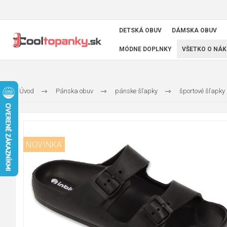
DETSKÁ OBUV
DÁMSKA OBUV
MÓDNE DOPLNKY
VŠETKO O NÁK
Úvod
Pánska obuv
pánske šľapky
športové šľapky
NOVINKA