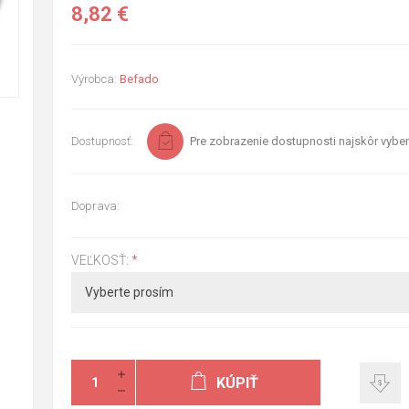
8,82 €
Výrobca:
Befado
Dostupnosť:
Pre zobrazenie dostupnosti najskôr vyber
Doprava:
VEĽKOSŤ:
*
KÚPIŤ