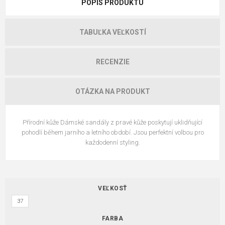
POPIS PRODUKTU
TABUĽKA VEĽKOSTÍ
RECENZIE
OTÁZKA NA PRODUKT
Přírodní kůže Dámské sandály z pravé kůže poskytují uklidňující
pohodlí během jarního a letního období. Jsou perfektní volbou pro
každodenní styling.
VEĽKOSŤ
37
FARBA