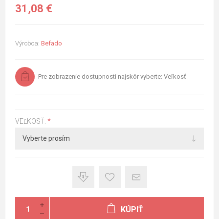
31,08 €
Výrobca:
Befado
Pre zobrazenie dostupnosti najskôr vyberte: Veľkosť
VEĽKOSŤ:
*
KÚPIŤ