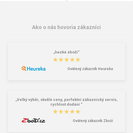
Ako o nás hovoria zákazníci
„hezké zboží“
★★★★★
★★★★★
Ověřený zákazník Heureka
Školský batoh Bagmaster ALFA 21 C
Granite 5 21747-13 Slnečné
- dinosaur green 23 l
okuliare
41,58 €
16,00 €
„Velký výběr, skvělé ceny, perfektní zákaznický servis,
rychlost dodání “
★★★★★
★★★★★
Ověřený zákazník Zboží