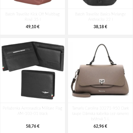
Batoh Aeronautica Militare Patch
Batoh Aeronautica Militare Patch
Batoh Travelite Kick Off Multibag
AM-580-05 modrá 22 L
Batoh Travelite Basics Melange
AM-581-05 modrá 19 L
Rosé 35 l
Anthracite 22 l
98,49 €
94,29 €
49,10 €
38,18 €
Peňaženka Aeronautica Militare Flag
Tamaris Carolina 33271-950 Dark
AM-103-01 black
taupe Dámska kabelka cez rameno
béžová 5 L
58,76 €
62,96 €