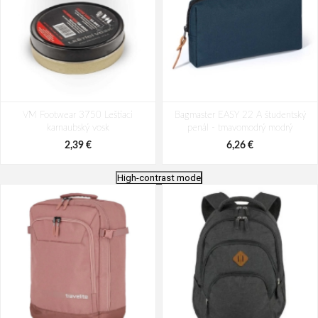
VM Footwear 3750 Leštiaci
Bagmaster EASY 22 A študentský
karnaubský vosk
penál - tmavomodrý modrý
2,39 €
6,26 €
High-contrast mode