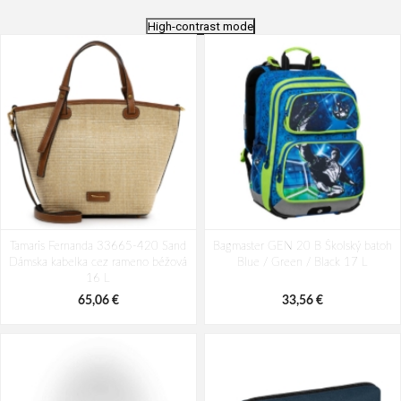
High-contrast mode
Tamaris Fernanda 33665-420 Sand
Bagmaster GEN 20 B Školský batoh
Dámska kabelka cez rameno béžová
Blue / Green / Black 17 L
16 L
65,06 €
33,56 €