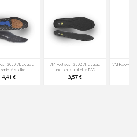
48
37
36
38
39
40
41
42
43
44
45
46
47
VM Footwear 3600 Impregnace
Vložka Bennon ABSORBA XTR
water stop
ESD
10,04 €
4,16 €