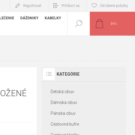
Registrovať
Prihlásiť sa
Obľúbené položky
LEČENIE
DÁŽDNIKY
KABELKY
0
KS
KATEGÓRIE
KOŽENÉ
Detská obuv
Dámska obuv
Pánska obuv
Cestovné kufre