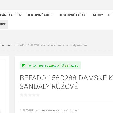
PÁNSKA OBUV
CESTOVNÉ KUFRE
CESTOVNÉ TAŠKY
BATOHY
OB
UPE
ion
BEFADO 158D288 dámské kožené sandály růžové
shopping_cart
Tento mesiac zakúpili 3 zákazníci
BEFADO 158D288 DÁMSKÉ 
SANDÁLY RŮŽOVÉ
158D288 dámské kožené sandály růžové