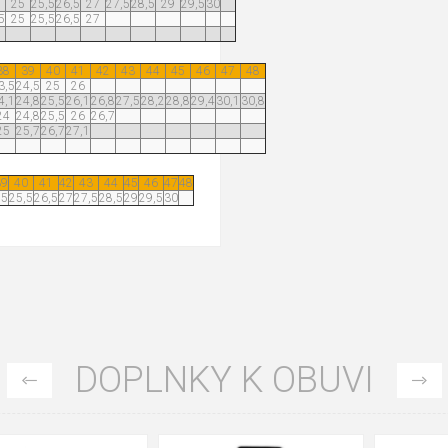
25
25,5
26,5
27
27,5
28,5
29
29,5
30
5
25
25,5
26,5
27
38
39
40
41
42
43
44
45
46
47
48
3,5
24,5
25
26
4,1
24,8
25,5
26,1
26,8
27,5
28,2
28,8
29,4
30,1
30,8
24
24,8
25,5
26
26,7
25
25,7
26,7
27,1
39
40
41
42
43
44
45
46
47
48
25
25,5
26,5
27
27,5
28,5
29
29,5
30
DOPLNKY K OBUVI