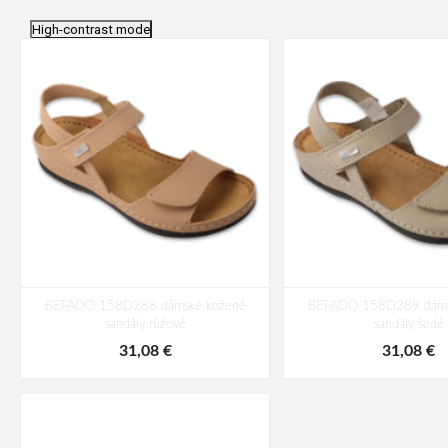
High-contrast mode
BEFADO 158D288 dámské kožené
BEFADO 158D289 dáms
sandály růžové
sandály šedé
31,08 €
31,08 €