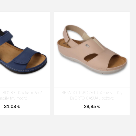
58D287 dámské kožené
BEFADO 158D261 kožené sandály
andály tm. modré
DrORTO CASUAL béžové
31,08 €
28,85 €