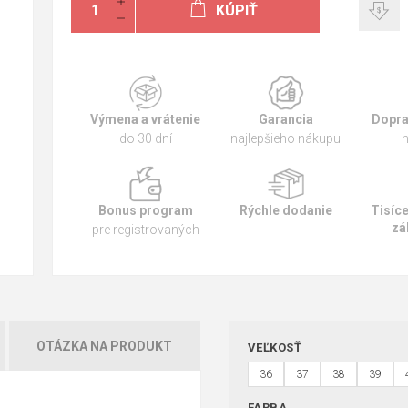
KÚPIŤ
Výmena a vrátenie
Garancia
Dopra
do 30 dní
najlepšieho nákupu
n
Bonus program
Rýchle dodanie
Tisíc
zá
pre registrovaných
OTÁZKA NA PRODUKT
VEĽKOSŤ
36
37
38
39
FARBA