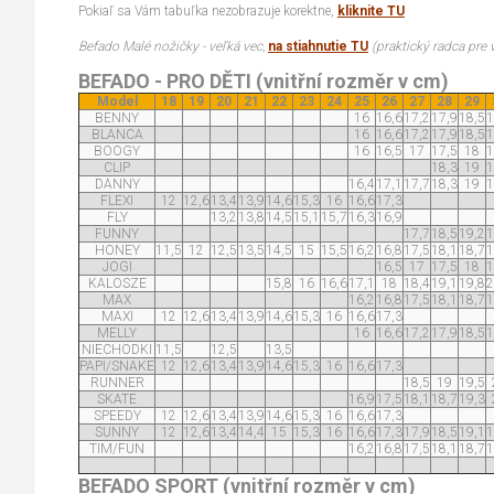
Pokiaľ sa Vám tabuľka nezobrazuje korektne,
kliknite TU
Befado Malé nožičky - veľká vec,
na stiahnutie TU
(praktický radca pre
BEFADO - PRO DĚTI (vnitřní rozměr v cm)
Model
18
19
20
21
22
23
24
25
26
27
28
29
BENNY
16
16,6
17,2
17,9
18,5
1
BLANCA
16
16,6
17,2
17,9
18,5
1
BOOGY
16
16,5
17
17,5
18
1
CLIP
18,3
19
1
DANNY
16,4
17,1
17,7
18,3
19
1
FLEXI
12
12,6
13,4
13,9
14,6
15,3
16
16,6
17,3
FLY
13,2
13,8
14,5
15,1
15,7
16,3
16,9
FUNNY
17,7
18,5
19,2
1
HONEY
11,5
12
12,5
13,5
14,5
15
15,5
16,2
16,8
17,5
18,1
18,7
1
JOGI
16,5
17
17,5
18
1
KALOSZE
15,8
16
16,6
17,1
18
18,4
19,1
19,8
2
MAX
16,2
16,8
17,5
18,1
18,7
1
MAXI
12
12,6
13,4
13,9
14,6
15,3
16
16,6
17,3
MELLY
16
16,6
17,2
17,9
18,5
1
NIECHODKI
11,5
12,5
13,5
PAPI/SNAKE
12
12,6
13,4
13,9
14,6
15,3
16
16,6
17,3
RUNNER
18,5
19
19,5
SKATE
16,9
17,5
18,1
18,7
19,3
SPEEDY
12
12,6
13,4
13,9
14,6
15,3
16
16,6
17,3
SUNNY
12
12,6
13,4
14,4
15
15,3
16
16,6
17,3
17,9
18,5
19,1
1
TIM/FUN
16,2
16,8
17,5
18,1
18,7
1
BEFADO SPORT (vnitřní rozměr v cm)