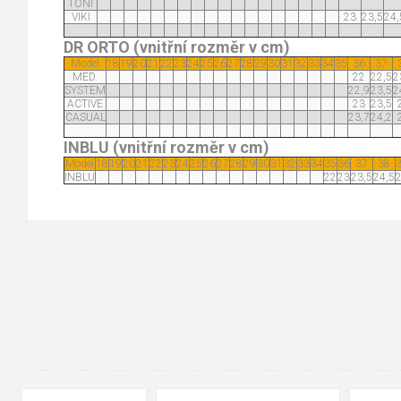
TONI
VIKI
23
23,5
24,
DR ORTO (vnitřní rozměr v cm)
Model
18
19
20
21
22
23
24
25
26
27
28
29
30
31
32
33
34
35
36
37
MED.
22
22,5
2
SYSTEM
22,9
23,5
2
ACTIVE
23
23,5
CASUAL
23,7
24,2
INBLU (vnitřní rozměr v cm)
Model
18
19
20
21
22
23
24
25
26
27
28
29
30
31
32
33
34
35
36
37
38
INBLU
22
23
23,5
24,5