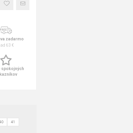
va zadarmo
ad 63 €
e spokojných
kazníkov
40
41