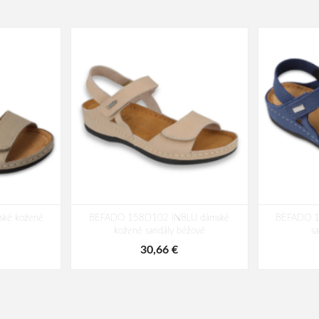
ké kožené
BEFADO 158D102 INBLU dámské
BEFADO 1
kožené sandály béžové
s
30,66 €