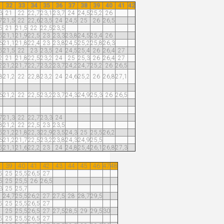
32
33
34
35
36
37
38
39
40
41
42
3
21
22
22,7
23,1
23,7
24
24,5
25,2
26
7
21,5
22
22,6
23,5
24
24,5
25
26
26,5
5
21
21,5
22
22,5
23,5
5
21,1
21,9
22,5
23
23,3
23,8
24,5
25,4
26
6
21,1
21,8
22,4
23
23,8
24,5
25,2
25,8
26,3
5
21,5
22
23
23,5
24
24,5
25,4
26
26,4
27
2
21
21,8
22,5
23,2
24
25
25,3
26
26,4
27
2
21,2
21,7
22,7
23,2
23,7
24,2
24,7
25,2
26
26,5
8
21,2
22
22,8
23,2
24
24,6
25,2
26
26,8
27,1
6
21,2
22
22,5
23,2
23,7
24,3
24,9
25,3
26
26,5
7
21,3
22
22,7
23,3
24
8
21,2
22
22,5
23
23,5
5
21,2
21,8
22,3
22,9
23,5
24,3
25
25,5
26,2
6
21,2
21,7
22,5
23,2
23,8
24,3
24,9
25,5
5
21,1
21,6
22,2
23
24
24,8
25,4
26,1
26,8
27,3
39
40
41
42
43
44
45
46
47
48
5
25
25,5
26,5
27
5
25
25,5
26
26,5
3
25
25,7
24,7
25,5
26,2
27
27,5
28
28,7
29,5
5
25
25,5
26,5
27
25
25,5
26,5
27
27,5
28,5
29
29,5
30
5
25
25,5
26,5
27