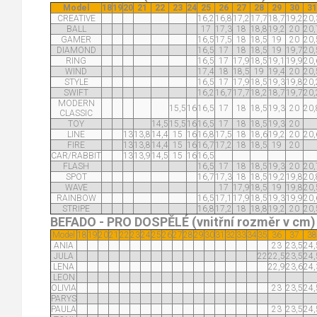
Model
18
19
20
21
22
23
24
25
26
27
28
29
30
31
CREATIVE
16,2
16,8
17,2
17,7
18,7
19,2
20,
BALL
17
17,3
18
18,8
19,2
20
20,
GAMER
16,5
17,5
18
18,5
19
20
20,
DIAMOND
16,5
17
18
18,5
19
19,7
20,
RING
16,5
17
17,9
18,5
19,1
19,9
20,
WIND
17,4
18
18,5
19
19,4
20
20,
STYLE
16,5
17
17,9
18,5
19,3
19,8
20,
SWIFT
16,2
16,7
17,7
18,2
18,7
19,7
20,
MODERN
15,5
16
16,5
17
18
18,5
19,3
20
20,
CLASSIC
TOY
14,5
15,5
16
16,5
17
18
18,5
19,3
20
LINE
13
13,8
14,4
15
16
16,8
17,5
18
18,6
19,2
20
20,
FIRE
13
13,8
14,4
15
16
16,7
17,2
18
18,5
19
20
CAR/RABBIT
13
13,9
14,5
15
16
16,5
FLASH
16,5
17
18
18,5
19,3
20
20,
SPOT
16,7
17,3
18
18,5
19,2
19,8
20,
WAVE
17
17,9
18,5
19
19,8
20,
RAINBOW
16,5
17,1
17,9
18,5
19,3
19,9
20,
STRIPE
16,8
17,2
18
18,8
19,2
20
20,
BEFADO - PRO DOSPĚLÉ (vnitřní rozměr v cm)
Model
18
19
20
21
22
23
24
25
26
27
28
29
30
31
32
33
34
35
36
37
38
ANIA
23
23,5
24,
JULA
22
22,5
23,5
24,
LENA
22,9
23,6
24,
LEON
OLIVIA
23
23,5
24,
PARYS
PAULA
23
23,5
24,