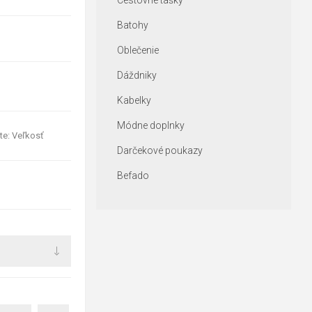
Cestovné tašky
Batohy
Oblečenie
Dáždniky
Kabelky
Módne doplnky
te: Veľkosť
Darčekové poukazy
Befado