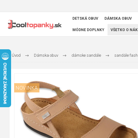
DETSKÁ OBUV
DÁMSKA OBUV
MÓDNE DOPLNKY
VŠETKO O NÁK
Úvod
Dámska obuv
dámske sandále
sandále fash
NOVINKA