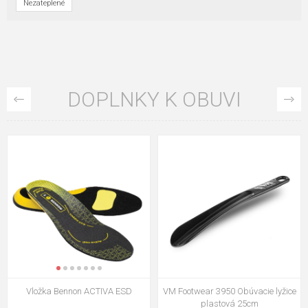
Nezateplené
DOPLNKY K OBUVI
VM Footwear 3009 Vkladacia
VM Footwear 3102 Šnúrky ploché
stielka