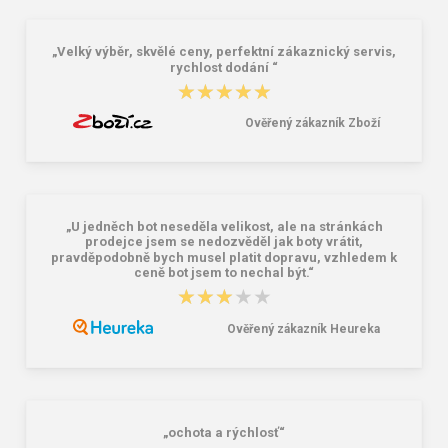
16,46 €
10,46 €
20,58 €
„Velký výběr, skvělé ceny, perfektní zákaznický servis,
rychlost dodání “
★★★★★
★★★★★
Ověřený zákazník Zboží
„U jedněch bot neseděla velikost, ale na stránkách
prodejce jsem se nedozvěděl jak boty vrátit,
pravděpodobně bych musel platit dopravu, vzhledem k
ceně bot jsem to nechal být.“
★★★★★
★★★★★
Ověřený zákazník Heureka
„ochota a rýchlosť“