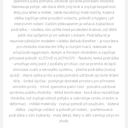
zpevněná pata pomáhá udržovat správné postavení chodidla.
Neomezuje pohyb, ale dává dítěti jistý krok a zvyšuje bezpečnost.
Boty jsou lehké a měkké , takže nezatěžují malé nožičky. Kožená
stélka zajišťuje volné proudění vzduchu, pohodlí a hygienu i při
intenzivním nošení. Dalším překvapením je voňavá žvýkačková
podrážka – sladkou vůni ucítíte hned po otevření krabice, což dítěti
ještě více zpříjemní první setkání s botami. Podrážka M je
nejuniverzálnějším modelem v kolekci Befado Barefoot – je navržena
pro chodidla standardní šířky a různých tvarů, dokonale se
přizpůsobí egyptským, řeckým a římským chodidlům a zajišťuje
přirozené pohodlí. KLÍČOVÉ VLASTNOSTI: - flexibilní, tenká podrážka
- umožňuje volný pocit z podlahy při chůzi, což se promítá do lepší
stimulace svalů a nervového systému, - plochá podrážka (nulový
spád) - stejná výška prstů a paty pomáhá udržovat správné držení
těla, - široká špička - poskytuje dostatek prostoru pro přirozené
umístění prstů, - mírně zpevněná patní část - pomáhá udržovat
správnou polohu chodidla, - lehká konstrukce - bosá obuv nezatěžuje
chodidla, což zvyšuje volnost pohybu a zabraňuje vzniku zranění a
deformací, - měkké materiály - zvyšují pohodlí při používání, - kožená
stélka - zajišťuje svěžest a pohodlí při nošení, - parfemovaná
podrážka s vůní žvýkačky - malý detail, který si děti zamilují od první
chvíle.