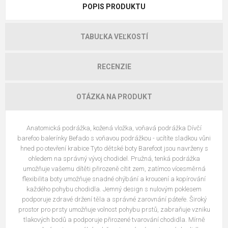
POPIS PRODUKTU
TABUĽKA VEĽKOSTÍ
RECENZIE
OTÁZKA NA PRODUKT
Anatomická podrážka, kožená vložka, voňavá podrážka Dívčí
barefoo balerínky Befado s voňavou podrážkou - ucítíte sladkou vůni
hned po otevření krabice Tyto dětské boty Barefoot jsou navrženy s
ohledem na správný vývoj chodidel. Pružná, tenká podrážka
umožňuje vašemu dítěti přirozeně cítit zem, zatímco vícesměrná
flexibilita boty umožňuje snadné ohýbání a kroucení a kopírování
každého pohybu chodidla. Jemný design s nulovým poklesem
podporuje zdravé držení těla a správné zarovnání páteře. Široký
prostor pro prsty umožňuje volnost pohybu prstů, zabraňuje vzniku
tlakových bodů a podporuje přirozené tvarování chodidla. Mírně