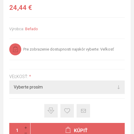
24,44 €
Výrobca:
Befado
Pre zobrazenie dostupnosti najskôr vyberte: Veľkosť
VEĽKOSŤ:
*
KÚPIŤ