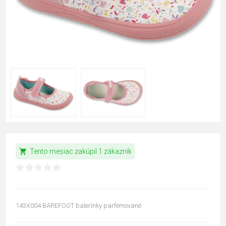
shopping_cart
Tento mesiac zakúpil 1 zákazník
143X004 BAREFOOT balerínky parfémované