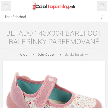
BEFADO 143X004 BAREFOOT
BALERÍNKY PARFÉMOVANÉ
Úvod
Detská obuv
detské balerínky