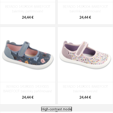
BEFADO 143X004 BAREFOOT
BEFADO 143X006 BAREFOOT
balerínky parfémované
balerínky parfémované
24,44 €
24,44 €
BEFADO 143X005 143Y005
BEFADO 143X001 BAREFOOT
BAREFOOT balerínky parfémované
balerínky barevné
24,44 €
24,44 €
High-contrast mode