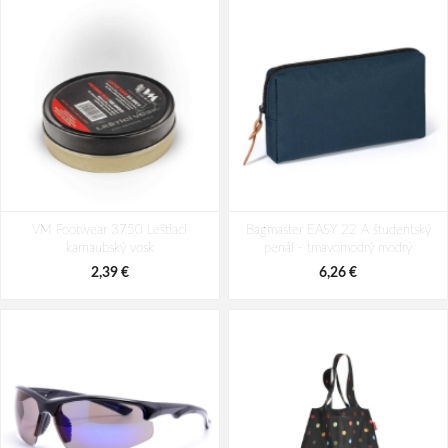
BEFADO 143X003 BAREFOOT
BEFADO 143X002 BAREFOOT
VM Footwear 3750 Leštiaci
balerínky kočky
Bagmaster EASY 22 A študentský
balerínky medvídci
karnaubský vosk
penál - tmavomodrý modrý
24,44 €
24,44 €
2,39 €
6,26 €