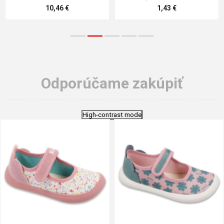
5,21 €
0,79 €
Odporúčame zakúpiť
High-contrast mode