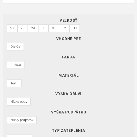
VEĽKOSŤ
27
28
29
30
31
32
33
VHODNÉ PRE
Dievča
FARBA
Ružová
MATERIÁL
Textil
VÝŠKA OBUVI
Nízka obuv
VÝŠKA PODPÄTKU
Nízky podpätok
TYP ZATEPLENIA