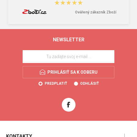
★★★★★
★★★★★
Ověřený zákazník Zboží
NEWSLETTER
PRIHLÁSIŤ SA K ODBERU
PREDPLATIŤ
ODHLÁSIŤ
KONTAKTY