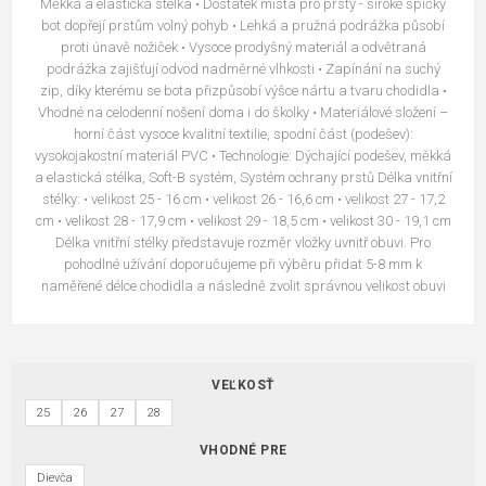
Měkká a elastická stélka • Dostatek místa pro prsty - široké špičky
bot dopřejí prstům volný pohyb • Lehká a pružná podrážka působí
proti únavě nožiček • Vysoce prodyšný materiál a odvětraná
podrážka zajišťují odvod nadměrné vlhkosti • Zapínání na suchý
zip, díky kterému se bota přizpůsobí výšce nártu a tvaru chodidla •
Vhodné na celodenní nošení doma i do školky • Materiálové složení –
horní část vysoce kvalitní textilie, spodní část (podešev):
vysokojakostní materiál PVC • Technologie: Dýchající podešev, měkká
a elastická stélka, Soft-B systém, Systém ochrany prstů Délka vnitřní
stélky: • velikost 25 - 16 cm • velikost 26 - 16,6 cm • velikost 27 - 17,2
cm • velikost 28 - 17,9 cm • velikost 29 - 18,5 cm • velikost 30 - 19,1 cm
Délka vnitřní stélky představuje rozměr vložky uvnitř obuvi. Pro
pohodlné užívání doporučujeme při výběru přidat 5-8 mm k
naměřené délce chodidla a následně zvolit správnou velikost obuvi
VEĽKOSŤ
25
26
27
28
VHODNÉ PRE
Dievča