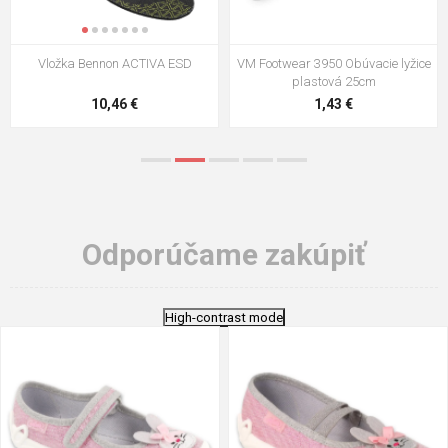
VM Footwear 3009 Vkladacia
VM Footwear 3102 Šnúrky ploché
stielka
5,21 €
0,79 €
Odporúčame zakúpiť
High-contrast mode