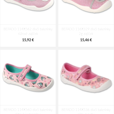
BEFADO 114X562 dívčí balerínky
BEFADO 116X329 dívčí balerínky
růžové zajíček
2g zajíček
15,92 €
15,46 €
BEFADO 114X560 dívčí balerínky
BEFADO 114X536 dívčí balerínky