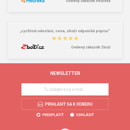
Ověřený zákazník Heureka
„rychlost odeslání, cena, zboží odpovídá popisu“
★★★★★
★★★★★
Ověřený zákazník Zboží
NEWSLETTER
PRIHLÁSIŤ SA K ODBERU
PREDPLATIŤ
ODHLÁSIŤ