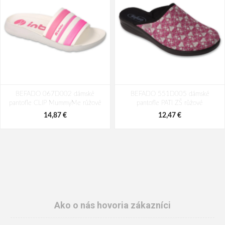
BEFADO 067D002 dámské
BEFADO 551D005 dámské
pantofle CLIP MummyMe růžové
pantofle PATI ZŠ růžové
14,87 €
12,47 €
Ako o nás hovoria zákazníci