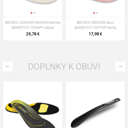
BEFADO 004X009 004Y009 tenisky
BEFADO 903X003 obuv
BAREFOOT STRAPI růžové
BAREFOOT SOFTER kočky
29,78 €
17,98 €
DOPLNKY K OBUVI