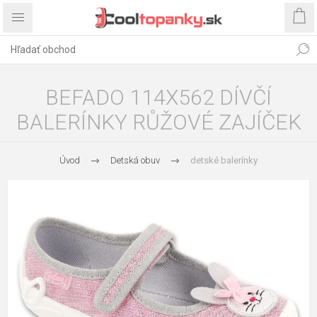
BEFADO 114X562 DÍVČÍ
BALERÍNKY RŮŽOVÉ ZAJÍČEK
Úvod
Detská obuv
detské balerínky