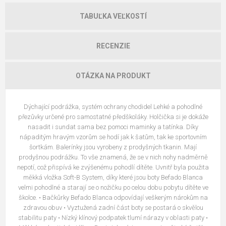
TABUĽKA VEĽKOSTÍ
RECENZIE
OTÁZKA NA PRODUKT
Dýchající podrážka, systém ochrany chodidel Lehké a pohodlné
přezůvky určené pro samostatné předškoláky. Holčička si je dokáže
nasadit i sundat sama bez pomoci maminky a tatínka. Díky
nápaditým hravým vzorům se hodí jak k šatům, tak ke sportovním
šortkám. Balerínky jsou vyrobeny z prodyšných tkanin. Mají
prodyšnou podrážku. To vše znamená, že se v nich nohy nadměrně
nepotí, což přispívá ke zvýšenému pohodlí dítěte. Uvnitř byla použita
měkká vložka Soft-B System, díky které jsou boty Befado Blanca
velmi pohodlné a starají se o nožičku po celou dobu pobytu dítěte ve
školce. • Bačkůrky Befado Blanca odpovídají veškerým nárokům na
zdravou obuv • Vyztužená zadní část boty se postará o skvělou
stabilitu paty • Nízký klínový podpatek tlumí nárazy v oblasti paty •