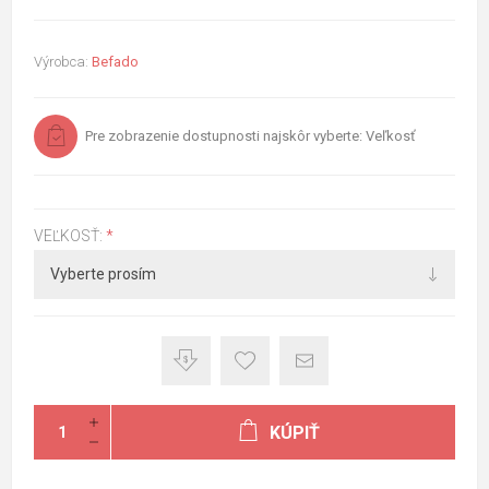
Výrobca:
Befado
Pre zobrazenie dostupnosti najskôr vyberte: Veľkosť
VEĽKOSŤ:
*
KÚPIŤ