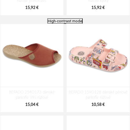
růžové jednorožec
růžové kytky
15,92 €
15,92 €
High-contrast mode
BEFADO 114Y527 dívčí balerínky
BEFADO 114X542 dívčí balerínky
BEFADO 254D173 dámské
růžové tečky
BEFADO 159D128 dámské pěnové
růžové méďové
pantofle VIKI růžové
pantofle růžové
15,88 €
15,92 €
15,04 €
10,58 €