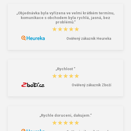
„Objednávka byla vyřízena ve velmi krátkém termínu,
BEFADO 159D137 dámské pěnové
BEFADO 235D215 HOME GO
komunikace s obchodem byla rychlá, jasná, bez
pantofle INBLU růžové
pantofle PAULA růžové
problémů.“
★★★★★
★★★★★
8,82 €
15,04 €
Ověřený zákazník Heureka
„Rychlost “
★★★★★
★★★★★
Ověřený zákazník Zboží
„Rychle doruceni, dakujem.“
★★★★★
★★★★★