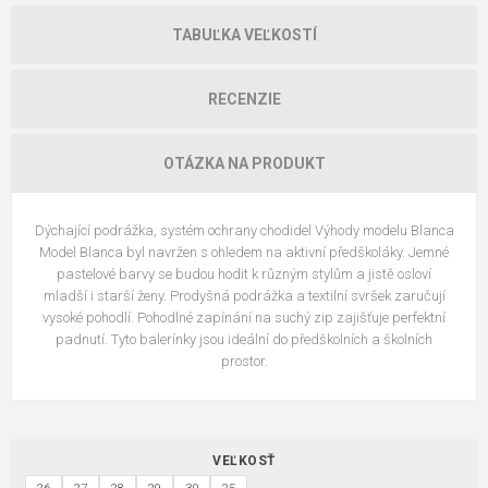
TABUĽKA VEĽKOSTÍ
RECENZIE
OTÁZKA NA PRODUKT
Dýchající podrážka, systém ochrany chodidel Výhody modelu Blanca
Model Blanca byl navržen s ohledem na aktivní předškoláky. Jemné
pastelové barvy se budou hodit k různým stylům a jistě osloví
mladší i starší ženy. Prodyšná podrážka a textilní svršek zaručují
vysoké pohodlí. Pohodlné zapínání na suchý zip zajišťuje perfektní
padnutí. Tyto balerínky jsou ideální do předškolních a školních
prostor.
VEĽKOSŤ