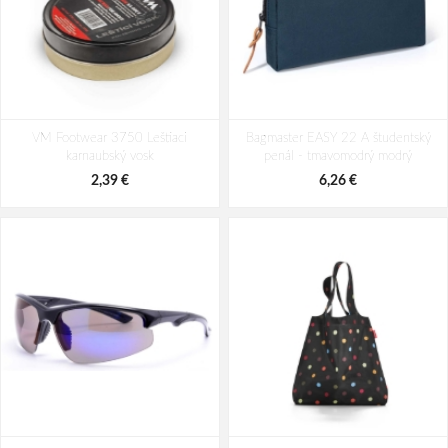
BEFADO 114X559 dívčí balerínky
BEFADO 116X337 dívčí balerínky
VM Footwear 3750 Leštiaci
BLANCA zajíčci
Bagmaster EASY 22 A študentský
BLANCA mašle
karnaubský vosk
penál - tmavomodrý modrý
15,71 €
15,54 €
2,39 €
6,26 €