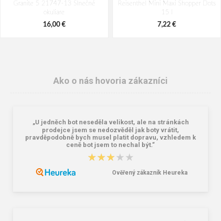
Granite 5 21747-13 Slnečné
Reisenthel Mini Maxi Shopper Dots
okuliare
15 l
16,00 €
7,22 €
Ako o nás hovoria zákazníci
„U jedněch bot neseděla velikost, ale na stránkách
prodejce jsem se nedozvěděl jak boty vrátit,
pravděpodobně bych musel platit dopravu, vzhledem k
ceně bot jsem to nechal být.“
★★★★★
★★★★★
Lee Cooper LCW-26-07-4152M
Dámske gumáky DEMAR RAINNY
Pánske šľapky čierne
0052 čierna
Ověřený zákazník Heureka
16,46 €
10,46 €
20,58 €