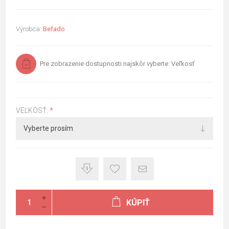
Výrobca:
Befado
Pre zobrazenie dostupnosti najskôr vyberte: Veľkosť
VEĽKOSŤ:
*
KÚPIŤ