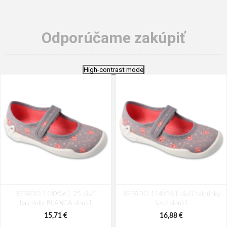
Odporúčame zakúpiť
High-contrast mode
BEFADO 114X561 25 dívčí
BEFADO 114Y561 dívčí balerínky
balerínky BLANCA sloníci
šedé sloníci
15,71 €
16,88 €