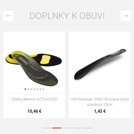
DOPLNKY K OBUVI
VM Footwear 3009 Vkladacia
VM Footwear 3102 Šnúrky ploché
stielka
5,21 €
0,79 €