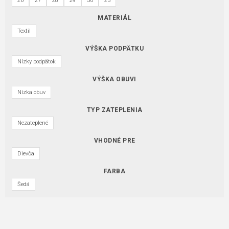
26
27
28
29
30
25
MATERIÁL
Textil
VÝŠKA PODPÄTKU
Nízky podpätok
VÝŠKA OBUVI
Nízka obuv
TYP ZATEPLENIA
Nezateplené
VHODNÉ PRE
Dievča
FARBA
Šedá