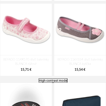
BEFADO 114X570 dívčí balerínky
BEFADO 116Y334 dívčí balerínky
BLANCA růžové
BLANCA kytička
15,71 €
15,54 €
High-contrast mode