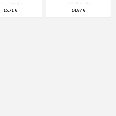
PEEDY motýlek
SPEEDY kočičky
15,71 €
14,87 €