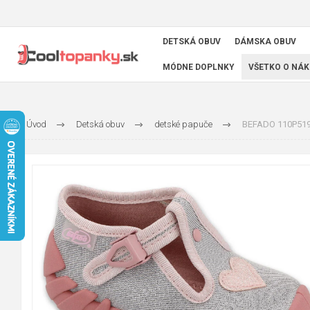
DETSKÁ OBUV
DÁMSKA OBUV
MÓDNE DOPLNKY
VŠETKO O NÁK
Úvod
Detská obuv
detské papuče
BEFADO 110P519 