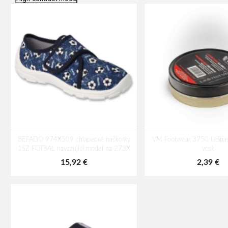
BEFADO 974X509 chlapecké bačkorky
VM Footwear 3750 Leštiac
1SZ FOTBAL navazující model na 273X
vosk
15,92 €
2,39 €