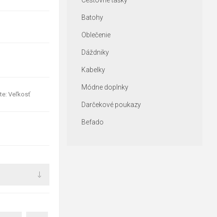
Cestovné tašky
Batohy
Oblečenie
Dáždniky
Kabelky
Módne doplnky
te: Veľkosť
Darčekové poukazy
Befado