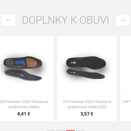
DOPLNKY K OBUVI
35
36
37
39
40
43
47
48
VM Footwear 3002 Vkladacia
VM Footwear 3900 Čistiaca huba
anatomická stielka ESD
na obuv
3,57 €
1,64 €