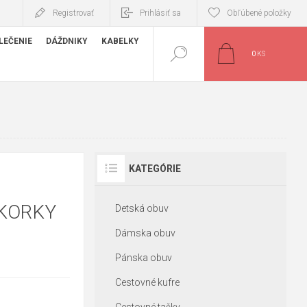
Registrovať
Prihlásiť sa
Obľúbené položky
LEČENIE
DÁŽDNIKY
KABELKY
0
KS
KATEGÓRIE
ČKORKY
Detská obuv
Dámska obuv
Pánska obuv
Cestovné kufre