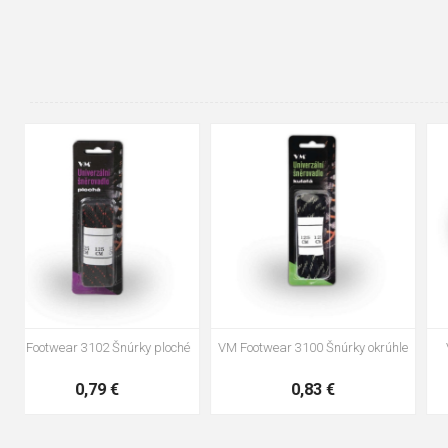
90cm
125cm
155cm
35
36
37
38
39
40
41
42
43
44
45
46
47
48
hé
VM Footwear 3100 Šnúrky okrúhle
VM Footwear 3000 Vkladacia
anatomická stielka
0,83 €
4,41 €