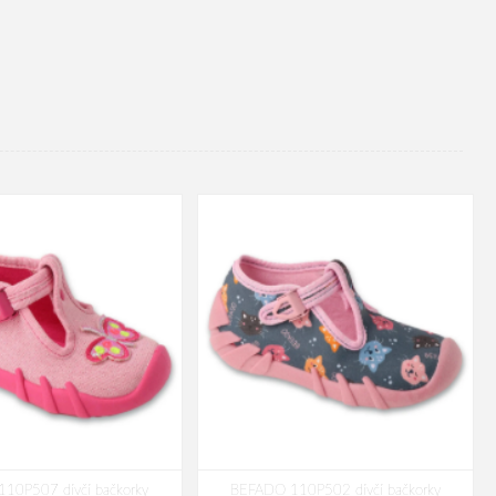
10P507 dívčí bačkorky
BEFADO 110P502 dívčí bačkorky