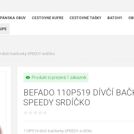
PÁNSKA OBUV
CESTOVNÉ KUFRE
CESTOVNÉ TAŠKY
BATOHY
OB
UPE
dívčí bačkorky SPEEDY srdíčko
visibility
Produkt si prezerá 1 zákazník
BEFADO 110P519 DÍVČÍ BA
SPEEDY SRDÍČKO
110P519 dívčí bačkorky SPEEDY srdíčko