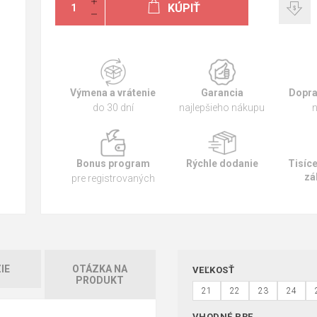
KÚPIŤ
Výmena a vrátenie
Garancia
Dopra
do 30 dní
najlepšieho nákupu
n
Bonus program
Rýchle dodanie
Tisíc
zá
pre registrovaných
IE
OTÁZKA NA
VEĽKOSŤ
PRODUKT
21
22
23
24
VHODNÉ PRE