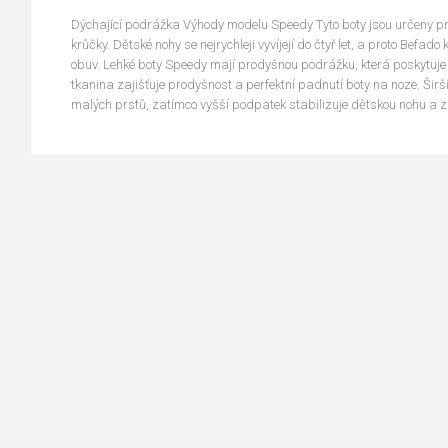
Dýchající podrážka Výhody modelu Speedy Tyto boty jsou určeny pro 
krůčky. Dětské nohy se nejrychleji vyvíjejí do čtyř let, a proto Befa
obuv. Lehké boty Speedy mají prodyšnou podrážku, která poskytuje 
tkanina zajišťuje prodyšnost a perfektní padnutí boty na noze. Širš
malých prstů, zatímco vyšší podpatek stabilizuje dětskou nohu a za