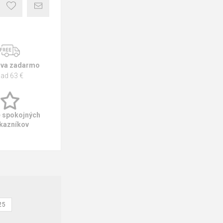
va zadarmo
ad 63 €
e spokojných
kazníkov
25