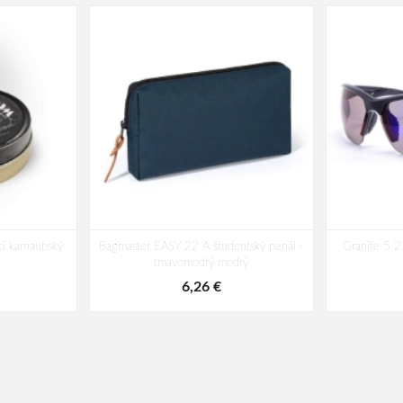
i karnaubský
Bagmaster EASY 22 A študentský penál -
Granite 5 2
tmavomodrý modrý
6,26 €