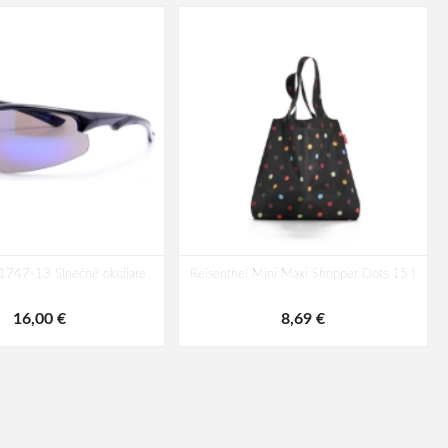
1747-13 Slnečné okuliare
Reisenthel Mini Maxi Shopper Dots 15 l
16,00 €
8,69 €