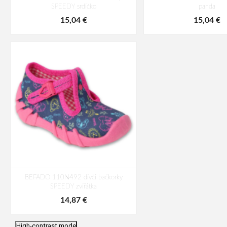
SPEEDY srdíčko
panda
15,04 €
15,04 €
BEFADO 110N492 dívčí bačkorky
SPEEDY zvířátka
14,87 €
High-contrast mode