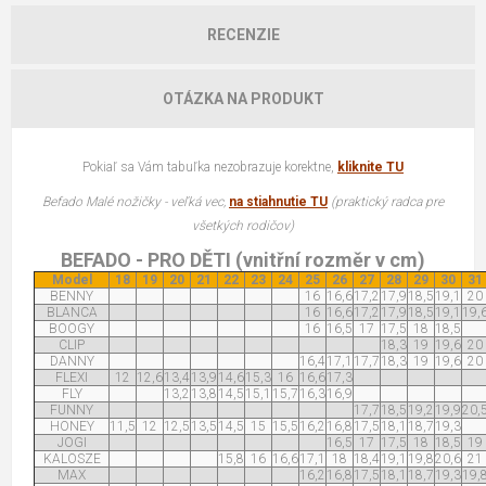
RECENZIE
OTÁZKA NA PRODUKT
Pokiaľ sa Vám tabuľka nezobrazuje korektne,
kliknite TU
Befado Malé nožičky - veľká vec,
na stiahnutie TU
(praktický radca pre
všetkých rodičov)
BEFADO - PRO DĚTI (vnitřní rozměr v cm)
Model
18
19
20
21
22
23
24
25
26
27
28
29
30
31
BENNY
16
16,6
17,2
17,9
18,5
19,1
20
BLANCA
16
16,6
17,2
17,9
18,5
19,1
19,
BOOGY
16
16,5
17
17,5
18
18,5
CLIP
18,3
19
19,6
20
DANNY
16,4
17,1
17,7
18,3
19
19,6
20
FLEXI
12
12,6
13,4
13,9
14,6
15,3
16
16,6
17,3
FLY
13,2
13,8
14,5
15,1
15,7
16,3
16,9
FUNNY
17,7
18,5
19,2
19,9
20,
HONEY
11,5
12
12,5
13,5
14,5
15
15,5
16,2
16,8
17,5
18,1
18,7
19,3
JOGI
16,5
17
17,5
18
18,5
19
KALOSZE
15,8
16
16,6
17,1
18
18,4
19,1
19,8
20,6
21
MAX
16,2
16,8
17,5
18,1
18,7
19,3
19,