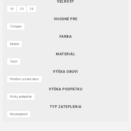
VEĽKOSŤ
19
23
24
VHODNÉ PRE
Chlapec
FARBA
Modrá
MATERIÁL
Textil
VÝŠKA OBUVI
Stredne vysoká obuv
VÝŠKA PODPÄTKU
Nízky podpätok
TYP ZATEPLENIA
Nezateplené