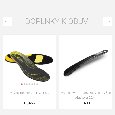
DOPLNKY K OBUVI
VM Footwear 3009 Vkladacia
VM Footwear 3102 Šnúrky ploché
stielka
5,21 €
0,79 €