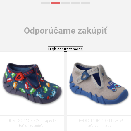
Odporúčame zakúpiť
High-contrast mode
BEFADO 110P509 chlapecké
BEFADO 110P513 chlapecké
bačkorky autíčka
bačkorky traktor