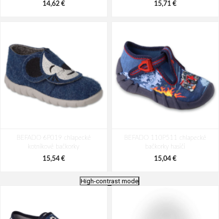
14,62 €
15,71 €
BEFADO 6P019 chlapecké
BEFADO 110P511 chlapecké
kotníkové bačkorky
bačkorky hasiči
15,54 €
15,04 €
High-contrast mode