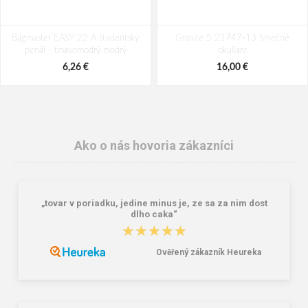
Bagmaster EASY 22 A študentský
Granite 5 21747-13 Slnečné
penál - tmavomodrý modrý
okuliare
6,26 €
16,00 €
Ako o nás hovoria zákazníci
„tovar v poriadku, jedine minus je, ze sa za nim dost
dlho caka“
★★★★★
★★★★★
Ověřený zákazník Heureka
Reisenthel Mini Maxi Shopper Dots
Lee Cooper LCW-26-07-4152M
15 l
Pánske šľapky čierne
8,69 €
16,46 €
20,58 €