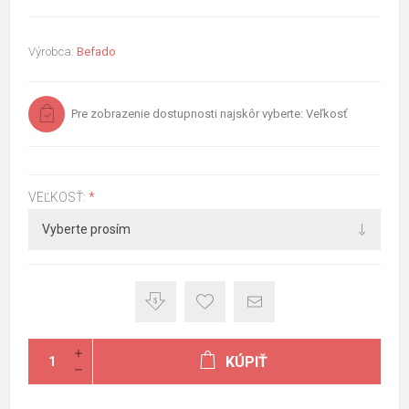
Výrobca:
Befado
Pre zobrazenie dostupnosti najskôr vyberte: Veľkosť
VEĽKOSŤ:
*
KÚPIŤ