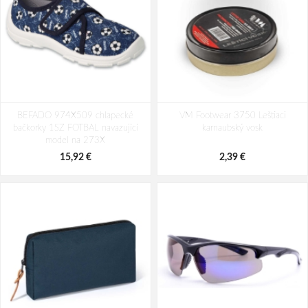
BEFADO 110P499 chlapecké
BEFADO 110P515 chlapecké
BEFADO 974X509 chlapecké
bačkorky kopačáky
VM Footwear 3750 Leštiaci
bačkorky roboti
bačkorky 1SZ FOTBAL navazující
karnaubský vosk
14,87 €
14,62 €
model na 273X
15,92 €
2,39 €