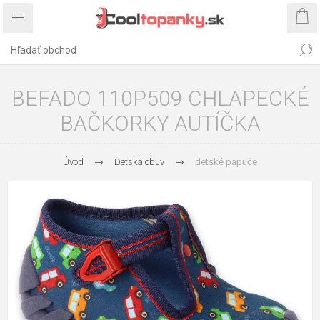
BEFADO 110P509 CHLAPECKÉ
BAČKORKY AUTÍČKA
Úvod
Detská obuv
detské papuče