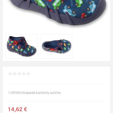
110P509 chlapecké bačkorky autíčka
14,62 €