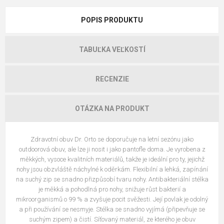
POPIS PRODUKTU
TABUĽKA VEĽKOSTÍ
RECENZIE
OTÁZKA NA PRODUKT
Zdravotní obuv Dr. Orto se doporučuje na letní sezónu jako
outdoorová obuv, ale lze ji nosit i jako pantofle doma. Je vyrobena z
měkkých, vysoce kvalitních materiálů, takže je ideální pro ty, jejichž
nohy jsou obzvláště náchylné k oděrkám. Flexibilní a lehká, zapínání
na suchý zip se snadno přizpůsobí tvaru nohy. Antibakteriální stélka
je měkká a pohodlná pro nohy, snižuje růst bakterií a
mikroorganismů o 99 % a zvyšuje pocit svěžesti. Její povlak je odolný
a při používání se nesmyje. Stélka se snadno vyjímá (připevňuje se
suchým zipem) a čistí. Síťovaný materiál, ze kterého je obuv