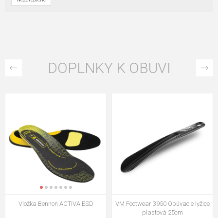
DOPLNKY K OBUVI
VM Footwear 3009 Vkladacia
VM Footwear 3102 Šnúrky ploché
stielka