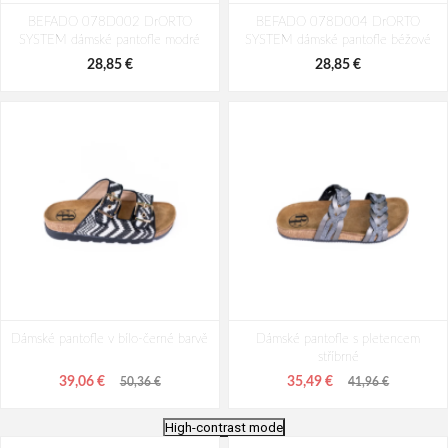
BEFADO 078D002 DrORTO
BEFADO 078D004 DrORTO
SYSTEM dámské pantofle modré
SYSTEM dámské pantofle béžové
28,85 €
28,85 €
Dámské pantofle v bílo-černé barvě
Dámské pantofle s pletencem
stříbrné
39,06 €
35,49 €
50,36 €
41,96 €
High-contrast mode