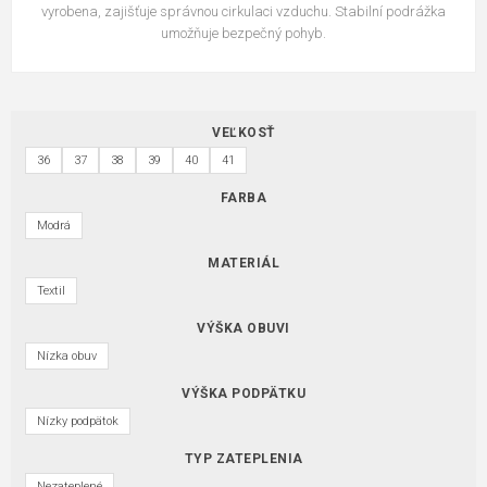
vyrobena, zajišťuje správnou cirkulaci vzduchu. Stabilní podrážka
umožňuje bezpečný pohyb.
VEĽKOSŤ
36
37
38
39
40
41
FARBA
Modrá
MATERIÁL
Textil
VÝŠKA OBUVI
Nízka obuv
VÝŠKA PODPÄTKU
Nízky podpätok
TYP ZATEPLENIA
Nezateplené