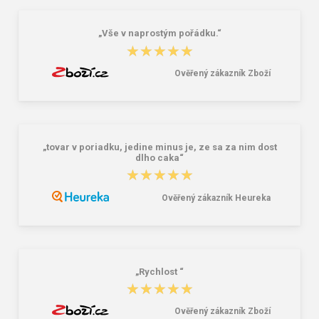
16,42 €
8,82 €
„Vše v naprostým pořádku.“
★★★★★
★★★★★
Ověřený zákazník Zboží
„tovar v poriadku, jedine minus je, ze sa za nim dost
dlho caka“
★★★★★
★★★★★
Ověřený zákazník Heureka
„Rychlost “
★★★★★
★★★★★
Ověřený zákazník Zboží