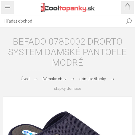
BEFADO 078D002 DRORTO
SYSTEM DÁMSKÉ PANTOFLE
MODRÉ
Úvod
Dámska obuv
dámske šľapky
šľapky domáce