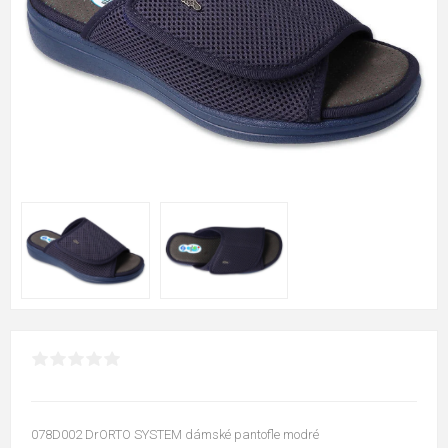
078D002 DrORTO SYSTEM dámské pantofle modré