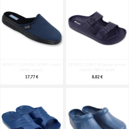
BEFADO 158D285 dámské kožené
BEFADO 158D299 dámské kožené
BEFADO 132M006 DrORTO modré
pantofle bílé
BEFADO 159M134 pánské pěnové
pantofle černé
pánske papuče
pantofle INBLU modré
26,67 €
30,20 €
17,77 €
8,82 €