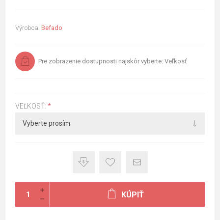
Výrobca:
Befado
Pre zobrazenie dostupnosti najskôr vyberte: Veľkosť
VEĽKOSŤ:
*
KÚPIŤ