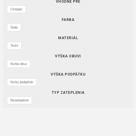
VHODNÉ PRE
Chlapec
FARBA
Šedá
MATERIÁL
Textil
VÝŠKA OBUVI
Nízka obuv
VÝŠKA PODPÄTKU
Nízky podpätok
TYP ZATEPLENIA
Nezateplené