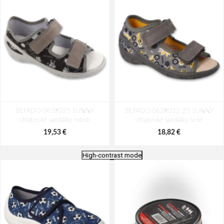
BEFADO 063X025 SUNNY
BEFADO 063X012 25 SUNNY
chlapecké sandálky roboti
chlapecké sandálky šedé
19,53 €
18,82 €
High-contrast mode