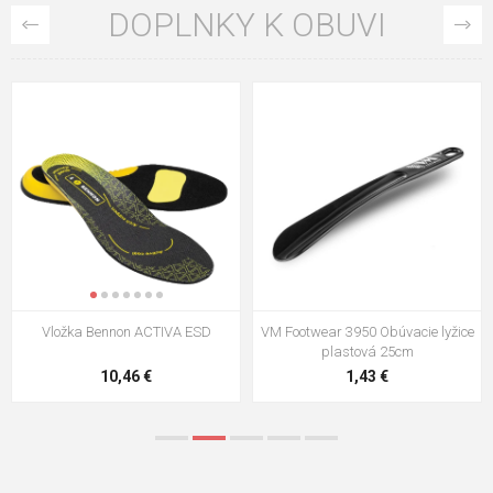
DOPLNKY K OBUVI
VM Footwear 3009 Vkladacia
VM Footwear 3102 Šnúrky ploché
stielka
5,21 €
0,79 €