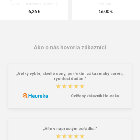
penál - tmavomodrý modrý
okuliare
6,26 €
16,00 €
Ako o nás hovoria zákazníci
„Velký výběr, skvělé ceny, perfektní zákaznický servis,
rychlost dodání“
★★★★★
★★★★★
Ověřený zákazník Heureka
Reisenthel Mini Maxi Shopper Dots
Lee Cooper LCW-26-07-4152M
15 l
Pánske šľapky čierne
7,22 €
16,46 €
20,58 €
„Vše v naprostým pořádku.“
★★★★★
★★★★★