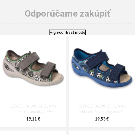
Odporúčame zakúpiť
High-contrast mode
BEFADO 063X021 SUNNY
BEFADO 063X020 SUNNY
chlapecké sandálky GAME
chlapecké sandálky modré
19,11 €
19,53 €