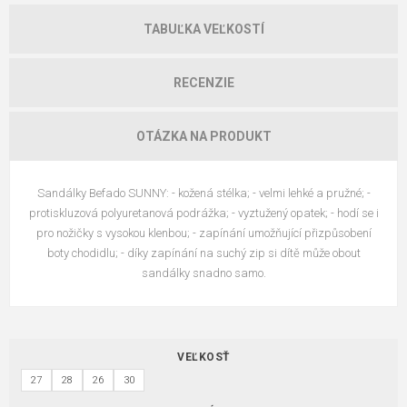
TABUĽKA VEĽKOSTÍ
RECENZIE
OTÁZKA NA PRODUKT
Sandálky Befado SUNNY: - kožená stélka; - velmi lehké a pružné; -
protiskluzová polyuretanová podrážka; - vyztužený opatek; - hodí se i
pro nožičky s vysokou klenbou; - zapínání umožňující přizpůsobení
boty chodidlu; - díky zapínání na suchý zip si dítě může obout
sandálky snadno samo.
VEĽKOSŤ
27
28
26
30