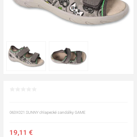
063X021 SUNNY chlapecké sandálky GAME
19,11 €