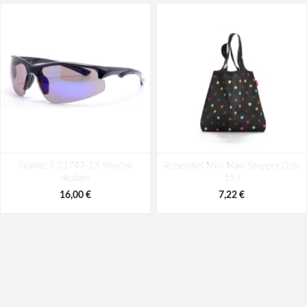
Granite 5 21747-13 Slnečné
Reisenthel Mini Maxi Shopper Dots
okuliare
15 l
16,00 €
7,22 €