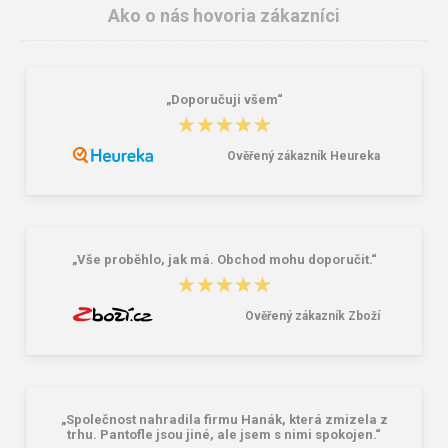
Ako o nás hovoria zákazníci
„Doporučuji všem“
Lee Cooper LCW-26-07-4152M
Demar Detské gumáky zateplené
★★★★★
★★★★★
Pánske šľapky čierne
MAMMUT S 0300 I tmavě šedá
16,46 €
18,02 €
20,58 €
Ověřený zákazník Heureka
„Vše proběhlo, jak má. Obchod mohu doporučit.“
★★★★★
★★★★★
Ověřený zákazník Zboží
„Společnost nahradila firmu Hanák, která zmizela z
trhu. Pantofle jsou jiné, ale jsem s nimi spokojen.“