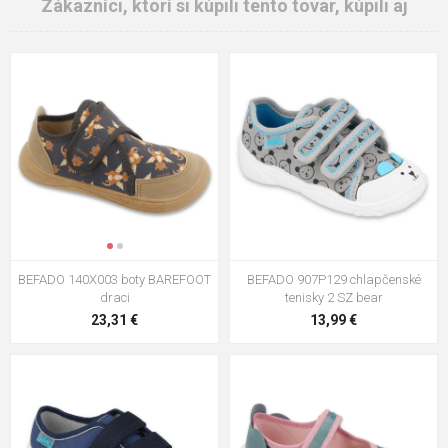
Zákazníci, ktorí si kúpili tento tovar, kúpili aj
BEFADO 140X003 boty BAREFOOT
BEFADO 907P129 chlapčenské
draci
tenisky 2 SZ bear
23,31 €
13,99 €