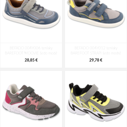
BEFADO 004Y006 tenisky
BEFADO 004Y012 tenisky
BAREFOOT MOOVIE šedo modé
BAREFOOT STRAPI šedo modré
28,85 €
29,78 €