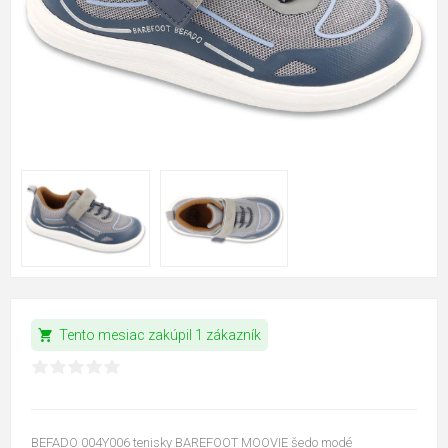
shopping_cart
Tento mesiac zakúpil 1 zákazník
BEFADO 004Y006 tenisky BAREFOOT MOOVIE šedo modé