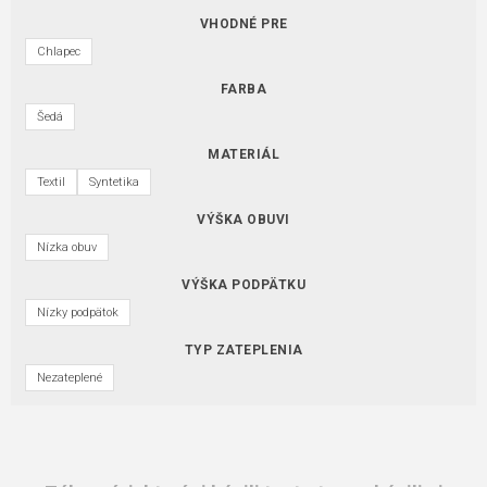
VHODNÉ PRE
Chlapec
FARBA
Šedá
MATERIÁL
Textil
Syntetika
VÝŠKA OBUVI
Nízka obuv
VÝŠKA PODPÄTKU
Nízky podpätok
TYP ZATEPLENIA
Nezateplené