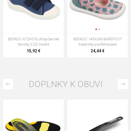
BEFADO 672X076 chlapčenské
BEFADO 143X006 BAREFOOT
tenisky 2 SZ modré
balerínky parfémované
15,92 €
24,44 €
DOPLNKY K OBUVI