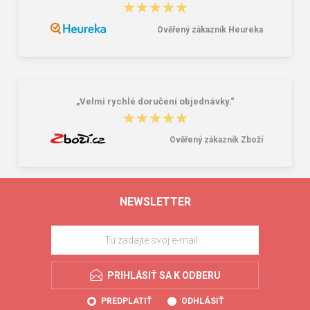
★★★★★
★★★★★
Ověřený zákazník Heureka
„Velmi rychlé doručení objednávky.“
★★★★★
★★★★★
Ověřený zákazník Zboží
NEWSLETTER
PRIHLÁSIŤ SA K ODBERU
PREDPLATIŤ
ODHLÁSIŤ