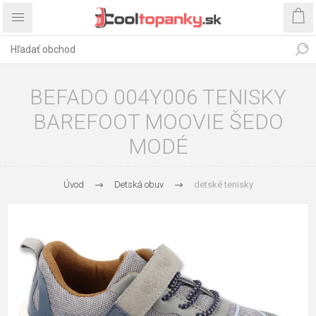
BEFADO 004Y006 TENISKY
BAREFOOT MOOVIE ŠEDO
MODÉ
Úvod
Detská obuv
detské tenisky