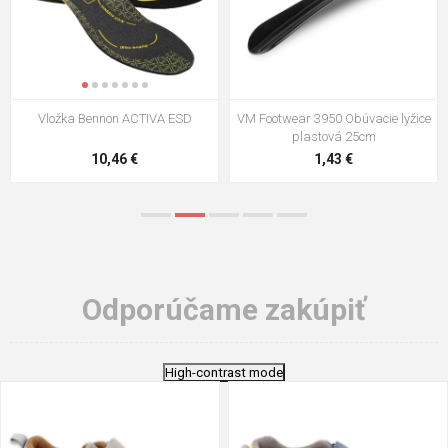
Vložka Bennon ACTIVA ESD
VM Footwear 3950 Obúvacie lyžice
plastová 25cm
10,46 €
1,43 €
Odporúčame zakúpiť
High-contrast mode