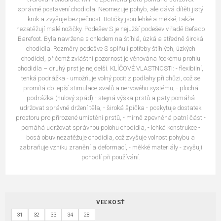
správné postavení chodidla. Neomezuje pohyb, ale dává dítěti jistý
krok a zvyšuje bezpečnost. Botičky jsou lehké a měkké, takže
nezatěžují malé nožičky. Podešev S je nejužší podešev v řadě Befado
Barefoot. Byla navržena s ohledem na štíhlá, úzká a středně široká
chodidla. Rozměry podešve S splňují potřeby štíhlých, úzkých
chodidel, přičemž zvláštní pozornost je věnována řeckému profilu
chodidla – druhý prst je nejdelší. KLÍČOVÉ VLASTNOSTI: - flexibilní,
tenká podrážka - umožňuje volný pocit z podlahy při chůzi, což se
promítá do lepší stimulace svalů a nervového systému, - plochá
podrážka (nulový spád) - stejná výška prstů a paty pomáhá
udržovat správné držení těla, - široká špička - poskytuje dostatek
prostoru pro přirozené umístění prstů, - mírně zpevněná patní část -
pomáhá udržovat správnou polohu chodidla, - lehká konstrukce -
bosá obuv nezatěžuje chodidla, což zvyšuje volnost pohybu a
zabraňuje vzniku zranění a deformací, - měkké materiály - zvyšují
pohodlí při používání.
VEĽKOSŤ
31
32
33
34
28