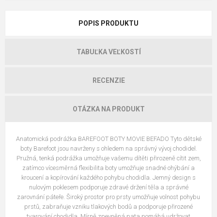
POPIS PRODUKTU
TABUĽKA VEĽKOSTÍ
RECENZIE
OTÁZKA NA PRODUKT
Anatomická podrážka BAREFOOT BOTY MOVIE BEFADO Tyto dětské
boty Barefoot jsou navrženy s ohledem na správný vývoj chodidel.
Pružná, tenká podrážka umožňuje vašemu dítěti přirozeně cítit zem,
zatímco vícesměrná flexibilita boty umožňuje snadné ohýbání a
kroucení a kopírování každého pohybu chodidla. Jemný design s
nulovým poklesem podporuje zdravé držení těla a správné
zarovnání páteře. Široký prostor pro prsty umožňuje volnost pohybu
prstů, zabraňuje vzniku tlakových bodů a podporuje přirozené
tvarování chodidla. Mírně zpevněná pata pomáhá udržovat