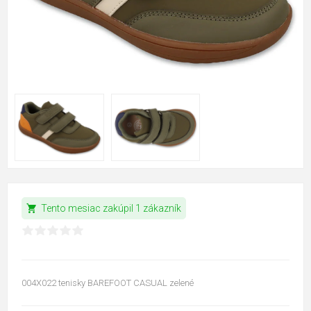
shopping_cart
Tento mesiac zakúpil 1 zákazník
004X022 tenisky BAREFOOT CASUAL zelené