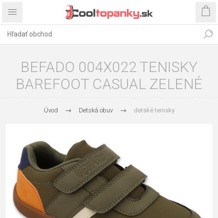
BEFADO 004X022 TENISKY
BAREFOOT CASUAL ZELENÉ
Úvod
Detská obuv
detské tenisky