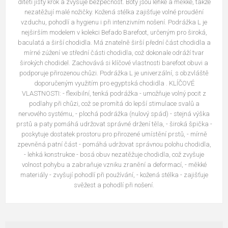
dítěti jistý krok a zvyšuje bezpečnost. Boty jsou lehké a měkké, takže
nezatěžují malé nožičky. Kožená stélka zajišťuje volné proudění
vzduchu, pohodlí a hygienu i při intenzivním nošení. Podrážka L je
nejširším modelem v kolekci Befado Barefoot, určeným pro široká,
baculatá a širší chodidla. Má znatelně širší přední část chodidla a
mírné zúžení ve střední části chodidla, což dokonale odráží tvar
širokých chodidel. Zachovává si klíčové vlastnosti barefoot obuvi a
podporuje přirozenou chůzi. Podrážka L je univerzální, s obzvláště
doporučeným využitím pro egyptská chodidla . KLÍČOVÉ
VLASTNOSTI: - flexibilní, tenká podrážka - umožňuje volný pocit z
podlahy při chůzi, což se promítá do lepší stimulace svalů a
nervového systému, - plochá podrážka (nulový spád) - stejná výška
prstů a paty pomáhá udržovat správné držení těla, - široká špička -
poskytuje dostatek prostoru pro přirozené umístění prstů, - mírně
zpevněná patní část - pomáhá udržovat správnou polohu chodidla,
- lehká konstrukce - bosá obuv nezatěžuje chodidla, což zvyšuje
volnost pohybu a zabraňuje vzniku zranění a deformací, - měkké
materiály - zvyšují pohodlí při používání, - kožená stélka - zajišťuje
svěžest a pohodlí při nošení.