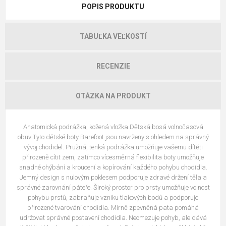
POPIS PRODUKTU
TABUĽKA VEĽKOSTÍ
RECENZIE
OTÁZKA NA PRODUKT
Anatomická podrážka, kožená vložka Dětská bosá volnočasová
obuv Tyto dětské boty Barefoot jsou navrženy s ohledem na správný
vývoj chodidel. Pružná, tenká podrážka umožňuje vašemu dítěti
přirozeně cítit zem, zatímco vícesměrná flexibilita boty umožňuje
snadné ohýbání a kroucení a kopírování každého pohybu chodidla.
Jemný design s nulovým poklesem podporuje zdravé držení těla a
správné zarovnání páteře. Široký prostor pro prsty umožňuje volnost
pohybu prstů, zabraňuje vzniku tlakových bodů a podporuje
přirozené tvarování chodidla. Mírně zpevněná pata pomáhá
udržovat správné postavení chodidla. Neomezuje pohyb, ale dává