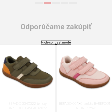
Odporúčame zakúpiť
High-contrast mode
BEFADO 004X022 tenisky
BEFADO 004X0 tenisky BAREFOOT
BAREFOOT CASUAL zelené
CASUAL růžové