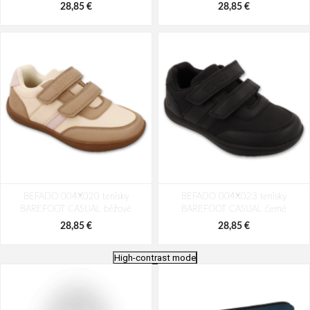
28,85 €
28,85 €
BEFADO 004X020 tenisky
BEFADO 004X023 tenisky
BAREFOOT CASUAL béžové
BAREFOOT CASUAL černé
28,85 €
28,85 €
High-contrast mode