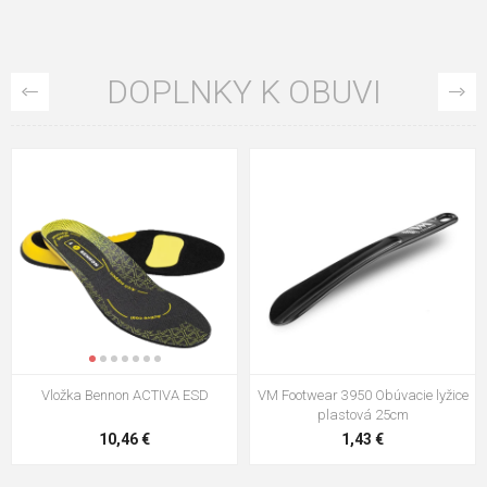
DOPLNKY K OBUVI
VM Footwear 3009 Vkladacia
VM Footwear 3102 Šnúrky ploché
stielka
5,21 €
0,79 €