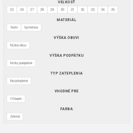
VEĽKOSŤ
25
26
27
28
29
30
31
32
33
34
35
MATERIÁL
Textil
Syntetika
VÝŠKA OBUVI
Nízka obuv
VÝŠKA PODPÄTKU
Nízky podpätok
TYP ZATEPLENIA
Nezateplené
VHODNÉ PRE
Chlapec
FARBA
Zelená