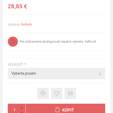
28,85 €
Výrobca:
Befado
Pre zobrazenie dostupnosti najskôr vyberte: Veľkosť
VEĽKOSŤ:
*
KÚPIŤ