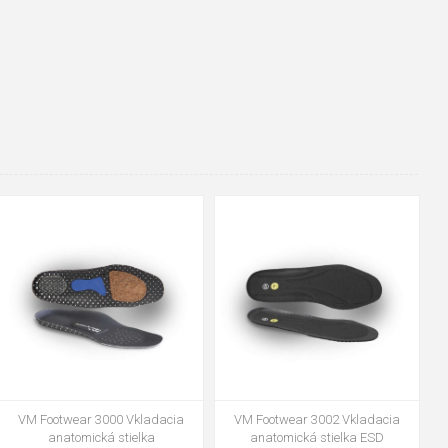
48
37
36
38
39
40
41
42
43
44
45
46
47
VM Footwear 3600 Impregnace
Vložka Bennon ABSORBA XTR
water stop
ESD