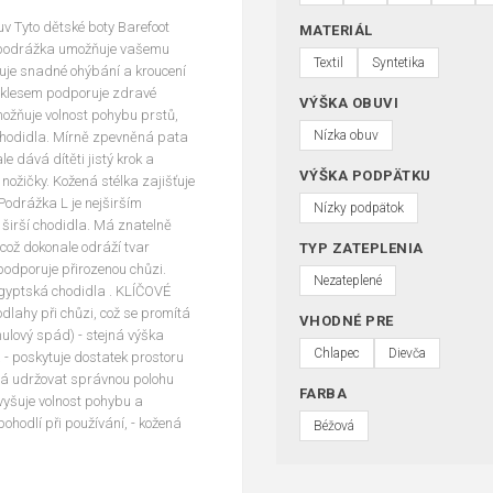
 Tyto dětské boty Barefoot
MATERIÁL
á podrážka umožňuje vašemu
Textil
Syntetika
žňuje snadné ohýbání a kroucení
oklesem podporuje zdravé
VÝŠKA OBUVI
možňuje volnost pohybu prstů,
Nízka obuv
 chodidla. Mírně zpevněná pata
 dává dítěti jistý krok a
VÝŠKA PODPÄTKU
nožičky. Kožená stélka zajišťuje
 Podrážka L je nejširším
Nízky podpätok
 širší chodidla. Má znatelně
 což dokonale odráží tvar
TYP ZATEPLENIA
 podporuje přirozenou chůzi.
Nezateplené
egyptská chodidla . KLÍČOVÉ
odlahy při chůzi, což se promítá
VHODNÉ PRE
nulový spád) - stejná výška
Chlapec
Dievča
 - poskytuje dostatek prostoru
há udržovat správnou polohu
FARBA
zvyšuje volnost pohybu a
ohodlí při používání, - kožená
Béžová