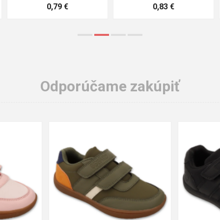
3,57 €
1,64 €
Odporúčame zakúpiť