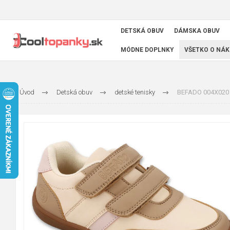
DETSKÁ OBUV
DÁMSKA OBUV
MÓDNE DOPLNKY
VŠETKO O NÁK
Úvod
Detská obuv
detské tenisky
BEFADO 004X020 