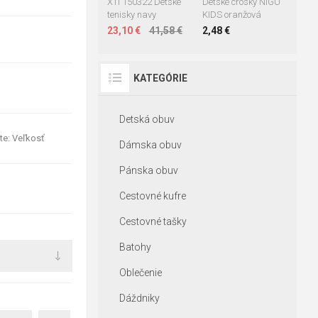
XTI 150322 Detské
Detské crosky NIGU
tenisky navy
KIDS oranžová
23,10 €
41,58 €
2,48 €
KATEGÓRIE
Detská obuv
te: Veľkosť
Dámska obuv
Pánska obuv
Cestovné kufre
Cestovné tašky
Batohy
Oblečenie
Dáždniky