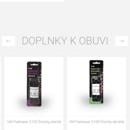
DOPLNKY K OBUVI
35
36
37
39
40
43
47
48
VM Footwear 3002 Vkladacia
VM Footwear 3900 Čistiaca huba
anatomická stielka ESD
na obuv