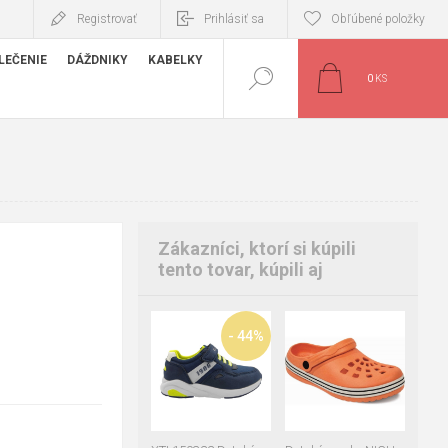
Registrovať
Prihlásiť sa
Obľúbené položky
LEČENIE
DÁŽDNIKY
KABELKY
0
KS
Zákazníci, ktorí si kúpili
tento tovar, kúpili aj
28
30
31
27
28
29
- 44%
32
34
30
31