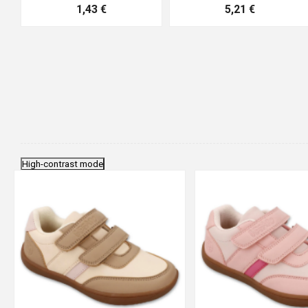
0,83 €
4,41 €
High-contrast mode