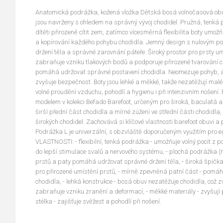
Anatomická podrážka, kožená vložka Dětská bosá volnočasová obuv
jsou navrženy s ohledem na správný vývoj chodidel. Pružná, tenk
dítěti přirozeně cítit zem, zatímco vícesměrná flexibilita boty umo
a kopírování každého pohybu chodidla. Jemný design s nulovým p
držení těla a správné zarovnání páteře. Široký prostor pro prsty u
zabraňuje vzniku tlakových bodů a podporuje přirozené tvarování
pomáhá udržovat správné postavení chodidla. Neomezuje pohyb, ale
zvyšuje bezpečnost. Boty jsou lehké a měkké, takže nezatěžují malé 
volné proudění vzduchu, pohodlí a hygienu i při intenzivním nošení.
modelem v kolekci Befado Barefoot, určeným pro široká, baculatá a
širší přední část chodidla a mírné zúžení ve střední části chodidla,
širokých chodidel. Zachovává si klíčové vlastnosti barefoot obuvi a
Podrážka L je univerzální, s obzvláště doporučeným využitím pro 
VLASTNOSTI: - flexibilní, tenká podrážka - umožňuje volný pocit z p
do lepší stimulace svalů a nervového systému, - plochá podrážka (
prstů a paty pomáhá udržovat správné držení těla, - široká špička
pro přirozené umístění prstů, - mírně zpevněná patní část - pomá
chodidla, - lehká konstrukce - bosá obuv nezatěžuje chodidla, což 
zabraňuje vzniku zranění a deformací, - měkké materiály - zvyšují p
stélka - zajišťuje svěžest a pohodlí při nošení.