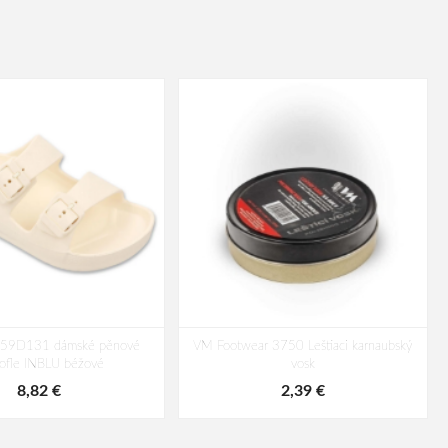
59D131 dámské pěnové
VM Footwear 3750 Leštiaci karnaubský
ofle INBLU béžové
vosk
8,82 €
2,39 €