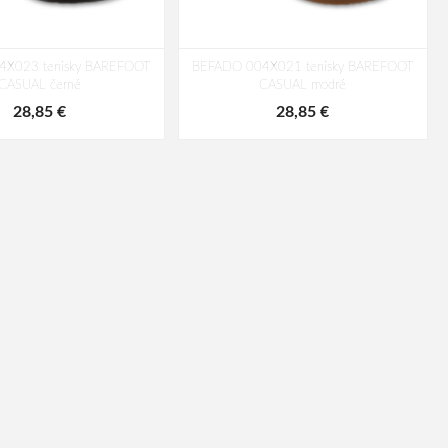
4X023 tenisky BAREFOOT
BEFADO 004X021 tenisky BAREFOOT
CASUAL černé
CASUAL modré
28,85 €
28,85 €