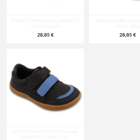
BEFADO 004X020 tenisky BAREFOOT
BEFADO 004X0 tenisky
CASUAL béžové
CASUAL růžov
28,85 €
28,85 €
BEFADO 004X003 004Y003 tenisky
BAREFOOT CASUAL černé