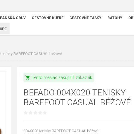
PÁNSKA OBUV
CESTOVNÉ KUFRE
CESTOVNÉ TAŠKY
BATOHY
OB
UPE
tenisky BAREFOOT CASUAL béžové
shopping_cart
Tento mesiac zakúpil 1 zákazník
BEFADO 004X020 TENISKY
BAREFOOT CASUAL BÉŽOVÉ
004X020 tenisky BAREFOOT CASUAL béžové