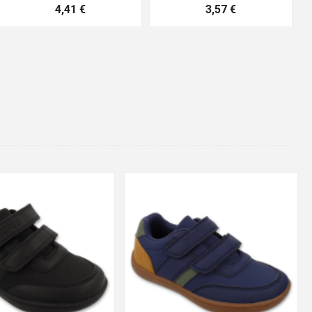
10,04 €
4,16 €