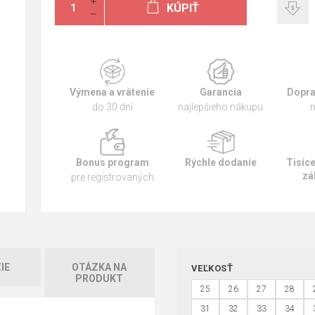
KÚPIŤ
Výmena a vrátenie
Garancia
Dopra
do 30 dní
najlepšieho nákupu
n
Bonus program
Rýchle dodanie
Tisíc
zá
pre registrovaných
IE
OTÁZKA NA
VEĽKOSŤ
PRODUKT
25
26
27
28
31
32
33
34