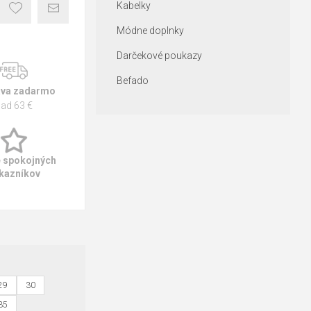
Kabelky
Módne doplnky
Darčekové poukazy
Befado
va zadarmo
ad 63 €
e spokojných
kazníkov
29
30
35