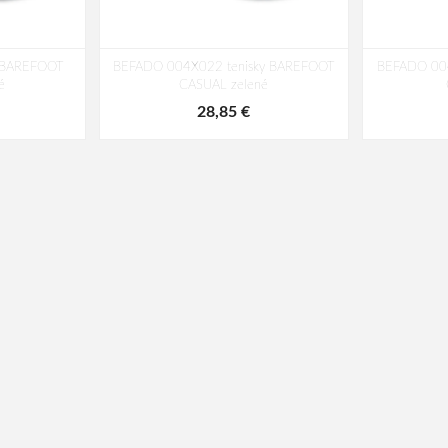
 BAREFOOT
BEFADO 004X022 tenisky BAREFOOT
BEFADO 00
é
CASUAL zelené
28,85 €