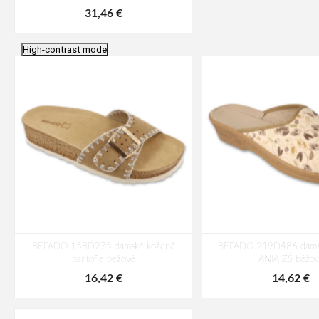
31,46 €
High-contrast mode
BEFADO 158D275 dámské kožené
BEFADO 219D486 dámsk
pantofle béžové
ANIA ZŠ béžov
16,42 €
14,62 €