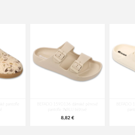
é pantofle
BEFADO 159D136 dámské pěnové
BEFADO 1
é
pantofle INBLU béžové
pant
8,82 €