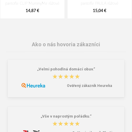
pantofle CLIP MummyMe růžové
pantofle PAULA růžové
14,87 €
15,04 €
Ako o nás hovoria zákazníci
„Velmi pohodlná domácí obuv.“
★★★★★
★★★★★
Ověřený zákazník Heureka
BEFADO 159D137 dámské pěnové
BEFADO 551D005 dámské
pantofle INBLU růžové
pantofle PATI ZŠ růžové
8,82 €
12,47 €
„Vše v naprostým pořádku.“
★★★★★
★★★★★