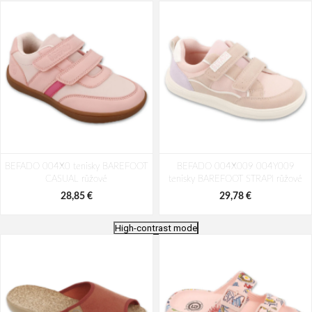
BEFADO 004X0 tenisky BAREFOOT
BEFADO 004X009 004Y009
CASUAL růžové
tenisky BAREFOOT STRAPI růžové
28,85 €
29,78 €
High-contrast mode