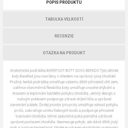
POPIS PRODUKTU
TABUĽKA VEĽKOSTÍ
RECENZIE
OTÁZKA NA PRODUKT
Anatomická podrážka BAREFOOT BOTY SOXO BEFADO Tyto dětské
boty Barefoot jsou navrženy s ohledem na správný vývoj chodidel.
Pružná, tenká podrážka umožňuje vašemu dítěti přirozeně cítit zem,
zatímco vícesměrná flexibilita boty umožňuje snadné ohýbání a
kroucení a kopírování každého pohybu chodidla. Jemný design s
nulovým poklesem podporuje zdravé držení těla a správné
zarovnání páteře. Široký prostor pro prsty umožňuje volnost pohybu
prstů, zabraňuje vzniku tlakových bodů a podporuje přirozené
tvarování chodidla. Mírně zpevněná pata pomáhá udržovat
správné postavení chodidla. Neomezuje pohyb, ale dává dítěti jistý
krok a zvyšuje bezpečnost. Model je vybaven elastickými gumovými