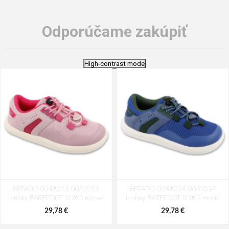
Odporúčame zakúpiť
High-contrast mode
BEFADO 004X013 004Y013
BEFADO 004X014 004Y014
tenisky BAREFOOT SOXO růžové
tenisky BAREFOOT SOXO modré
29,78 €
29,78 €