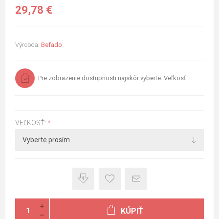
29,78 €
Výrobca:
Befado
Pre zobrazenie dostupnosti najskôr vyberte: Veľkosť
VEĽKOSŤ:
*
KÚPIŤ