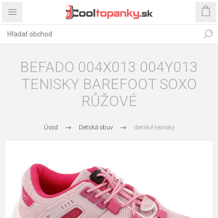
BEFADO 004X013 004Y013
TENISKY BAREFOOT SOXO
RŮŽOVÉ
Úvod
Detská obuv
detské tenisky