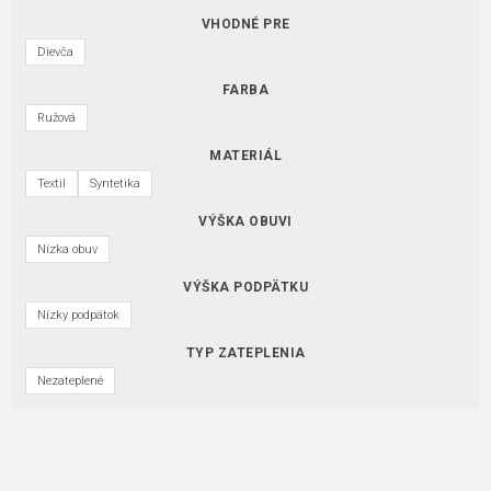
VHODNÉ PRE
Dievča
FARBA
Ružová
MATERIÁL
Textil
Syntetika
VÝŠKA OBUVI
Nízka obuv
VÝŠKA PODPÄTKU
Nízky podpätok
TYP ZATEPLENIA
Nezateplené