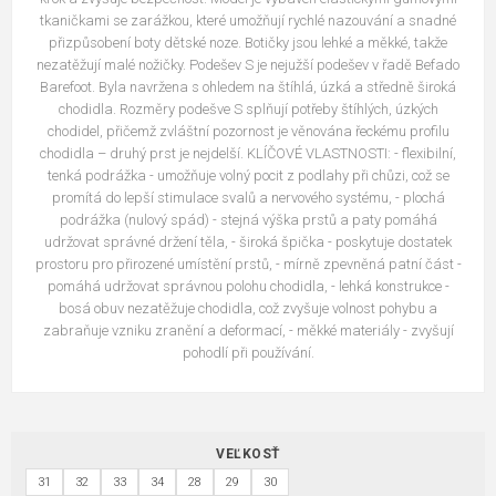
tkaničkami se zarážkou, které umožňují rychlé nazouvání a snadné
přizpůsobení boty dětské noze. Botičky jsou lehké a měkké, takže
nezatěžují malé nožičky. Podešev S je nejužší podešev v řadě Befado
Barefoot. Byla navržena s ohledem na štíhlá, úzká a středně široká
chodidla. Rozměry podešve S splňují potřeby štíhlých, úzkých
chodidel, přičemž zvláštní pozornost je věnována řeckému profilu
chodidla – druhý prst je nejdelší. KLÍČOVÉ VLASTNOSTI: - flexibilní,
tenká podrážka - umožňuje volný pocit z podlahy při chůzi, což se
promítá do lepší stimulace svalů a nervového systému, - plochá
podrážka (nulový spád) - stejná výška prstů a paty pomáhá
udržovat správné držení těla, - široká špička - poskytuje dostatek
prostoru pro přirozené umístění prstů, - mírně zpevněná patní část -
pomáhá udržovat správnou polohu chodidla, - lehká konstrukce -
bosá obuv nezatěžuje chodidla, což zvyšuje volnost pohybu a
zabraňuje vzniku zranění a deformací, - měkké materiály - zvyšují
pohodlí při používání.
VEĽKOSŤ
31
32
33
34
28
29
30