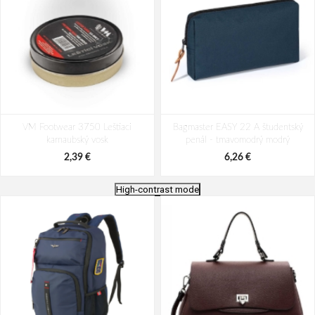
VM Footwear 3750 Leštiaci
Bagmaster EASY 22 A študentský
karnaubský vosk
penál - tmavomodrý modrý
2,39 €
6,26 €
High-contrast mode