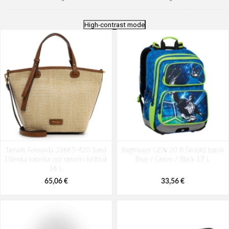
High-contrast mode
Tamaris Fernanda 33665-420 Sand
Bagmaster GEN 20 B Školský batoh
Dámska kabelka cez rameno béžová
Blue / Green / Black 17 L
16 L
65,06 €
33,56 €