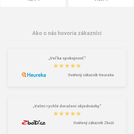
Ako o nás hovoria zákazníci
„Vel'ka spokojnosť.“
★★★★★
★★★★★
Ověřený zákazník Heureka
Peňaženka Aeronautica Militare Flag
Bagmaster SUPERNOVA 24 A
AM-103-01 black
studentský set – černobílý Černá 34
l
58,76 €
85,26 €
„Velmi rychlé doručení objednávky.“
★★★★★
★★★★★
Ověřený zákazník Zboží