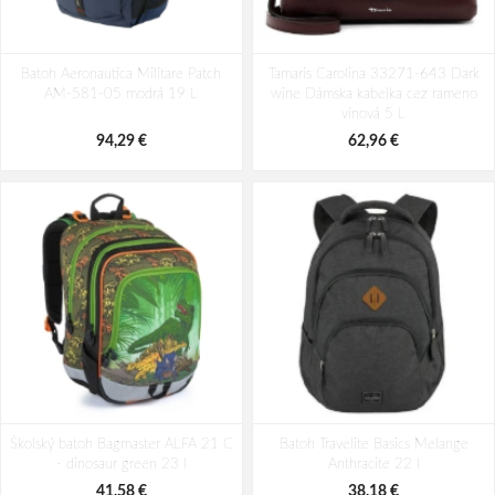
Batoh Aeronautica Militare Patch
Batoh Travelite Kick Off Multibag
Batoh Aeronautica Militare Patch
AM-580-05 modrá 22 L
Tamaris Carolina 33271-643 Dark
Rosé 35 l
AM-581-05 modrá 19 L
wine Dámska kabelka cez rameno
98,49 €
49,10 €
vínová 5 L
94,29 €
62,96 €
Školský batoh Bagmaster ALFA 21 C
Batoh Travelite Basics Melange
- dinosaur green 23 l
Anthracite 22 l
41,58 €
38,18 €