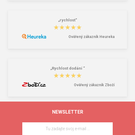
„rychlost“
★★★★★
★★★★★
Ověřený zákazník Heureka
„Rychlost dodání “
★★★★★
★★★★★
Ověřený zákazník Zboží
NEWSLETTER