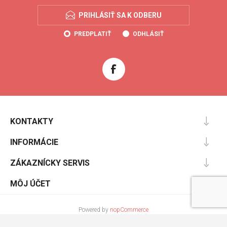
PRIHLÁSIŤ SA K ODBERU
PREDPLATIŤ
ODHLÁSIŤ
KONTAKTY
INFORMÁCIE
ZÁKAZNÍCKY SERVIS
MÔJ ÚČET
Powered by
nopCommerce
Designed by
Nop-Templates.com