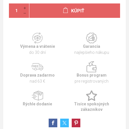
KÚPIŤ
Výmena a vrátenie
Garancia
do 30 dní
najlepšieho nákupu
Doprava zadarmo
Bonus program
nad 63 €
pre registrovaných
Rýchle dodanie
Tisíce spokojných
zákazníkov