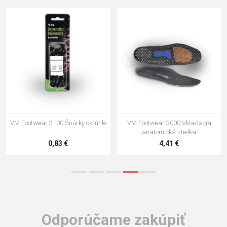
VM Footwear 3100 Šnúrky okrúhle
VM Footwear 3000 Vkladacia
anatomická stielka
0,83 €
4,41 €
Odporúčame zakúpiť