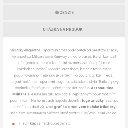
RECENZIE
OTÁZKA NA PRODUKT
Městský elegantně - sportovní crossbody batoh od prestižní značky
Aeronautica Militare série Runway v modré barvě. Batoh lze nosit
přes jedno rameno a komfortní rozměry zaručují příjemné
každodenní nošení. Moderní crossbody batoh z technického
pogumovaného materiálu je perfektní volbou pro ty, kteří hledají
spojení funkčnosti, sportovní elegance a italského stylu. Tento stylový
doplněk ztělesňuje jedinečný charakter značky
Aeronautica
Militare
a je navržen tak, aby odolal nepříznivým povětrnostním
podmínkám. Na horní části najdete decentní
logo značky
, zatímco
spodní část zdobí výrazná
grafika s motivem italské trikolóry
a
nápisem
Aeronautica Militare
, které podtrhují její exkluzivní vzhled.
Hlavní kapsa na dvoucestný zip