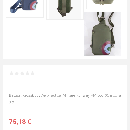
Batůžek crossbody Aeronautica Militare Runway AM-553-05 modrá
2,7 L
75,18 €