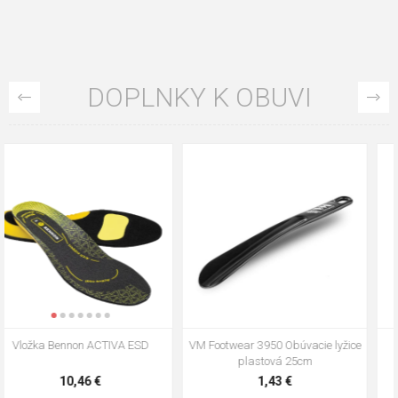
DOPLNKY K OBUVI
VM Footwear 3009 Vkladacia
VM Footwear 3102 Šnúrky ploché
stielka
5,21 €
0,79 €