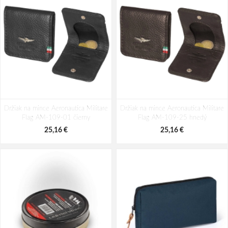
Batoh Aeronautica Militare Patch
Batoh Aeronautica Militare Runway
Držiak na mince Aeronautica Militare
AM-581-05 modrá 19 L
Držiak na mince Aeronautica Militare
AM-554-01 černá 20 L
Flag AM-109-01 čierny
Flag AM-109-25 hnedý
94,29 €
146,58 €
25,16 €
25,16 €