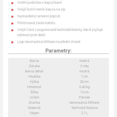
Vnitřní podšívka s kapsičkami
Vnější boční menší kapsa na zip
Nastavitelný ramenní popruh
Polstrovaná záda batohu
Vnější část z pogumované technické tkaniny, která zvyšuje
odolnost proti dešti
Logo Aeronautica Militare na přední straně
Parametry:
Barva
modrá
Záruka
2 roky
Barva detail
modrá
Hloubka
7 cm
Výška
26 cm
Hmotnost
0,40 kg
Šířka
15 cm
Určení
Pánské
Značka
Aeronautica Militare
Materiál
Technická tkanina
Objem
2,7 L