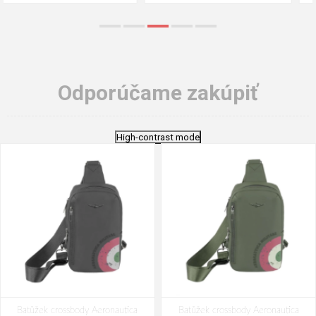
Odporúčame zakúpiť
High-contrast mode
Batůžek crossbody Aeronautica
Batůžek crossbody Aeronautica