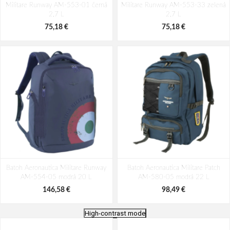
Militare Runway AM-553-01 černá
Militare Runway AM-553-33 zelená
2,7 L
2,7 L
75,18 €
75,18 €
Batoh Aeronautica Militare Runway
Batoh Aeronautica Militare Patch
AM-554-05 modrá 20 L
AM-580-05 modrá 22 L
146,58 €
98,49 €
High-contrast mode