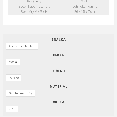
Rozšířený
2,7 L
Specifikace materiálu
Technická tkanina
Rozměry V x Š x H
26 x 15 x 7 cm
ZNAČKA
Aeronautica Militare
FARBA
Modrá
URČENIE
Pánske
MATERIÁL
Ostatné materiály
OBJEM
2,7 L