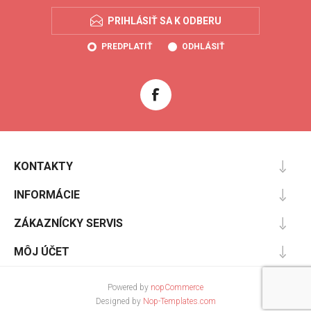
PRIHLÁSIŤ SA K ODBERU
PREDPLATIŤ
ODHLÁSIŤ
KONTAKTY
INFORMÁCIE
ZÁKAZNÍCKY SERVIS
MÔJ ÚČET
Powered by
nopCommerce
Designed by
Nop-Templates.com