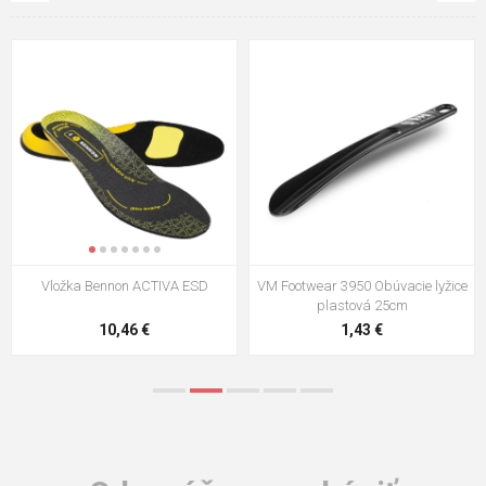
VM Footwear 3009 Vkladacia
VM Footwear 3102 Šnúrky ploché
stielka
5,21 €
0,79 €