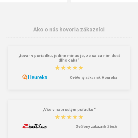
Ako o nás hovoria zákazníci
„tovar v poriadku, jedine minus je, ze sa za nim dost
dlho caka“
★★★★★
★★★★★
Ověřený zákazník Heureka
Granite 5 21747-13 Slnečné
Reisenthel Mini Maxi Shopper Dots
okuliare
15 l
16,00 €
7,22 €
„Vše v naprostým pořádku.“
★★★★★
★★★★★
Ověřený zákazník Zboží