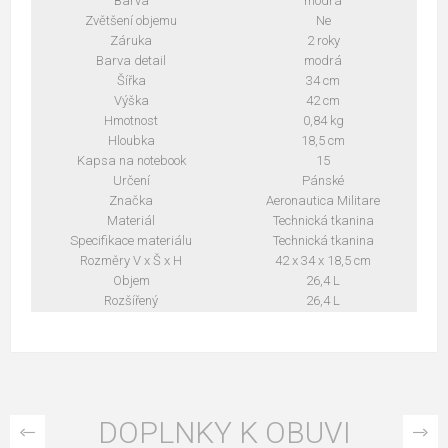
Barva
modrá
Zvětšení objemu
Ne
Záruka
2 roky
Barva detail
modrá
Šířka
34 cm
Výška
42 cm
Hmotnost
0,84 kg
Hloubka
18,5 cm
Kapsa na notebook
15
Určení
Pánské
Značka
Aeronautica Militare
Materiál
Technická tkanina
Specifikace materiálu
Technická tkanina
Rozměry V x Š x H
42 x 34 x 18,5 cm
Objem
26,4 L
Rozšířený
26,4 L
DOPLNKY K OBUVI