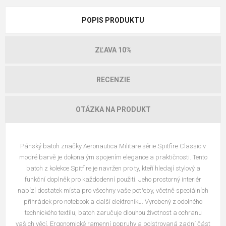
POPIS PRODUKTU
ZĽAVA 10%
RECENZIE
OTÁZKA NA PRODUKT
Pánský batoh značky Aeronautica Militare série Spitfire Classic v
modré barvě je dokonalým spojením elegance a praktičnosti. Tento
batoh z kolekce Spitfire je navržen pro ty, kteří hledají stylový a
funkční doplněk pro každodenní použití. Jeho prostorný interiér
nabízí dostatek místa pro všechny vaše potřeby, včetně speciálních
přihrádek pro notebook a další elektroniku. Vyrobený z odolného
technického textilu, batoh zaručuje dlouhou životnost a ochranu
vašich věcí. Ergonomické ramenní popruhy a polstrovaná zadní část