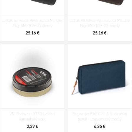
Batoh classic Aeronautica Militare
Batoh Aeronautica Militare Airspace
Držiak na mince Aeronautica Militare
Helix AM-484-01 černá 26 L
Držiak na mince Aeronautica Militare
USB AM-514-05 modrá 16 L
Flag AM-109-01 čierny
Flag AM-109-25 hnedý
146,58 €
125,58 €
25,16 €
25,16 €
VM Footwear 3750 Leštiaci
Bagmaster EASY 22 A študentský
karnaubský vosk
penál - tmavomodrý modrý
2,39 €
6,26 €