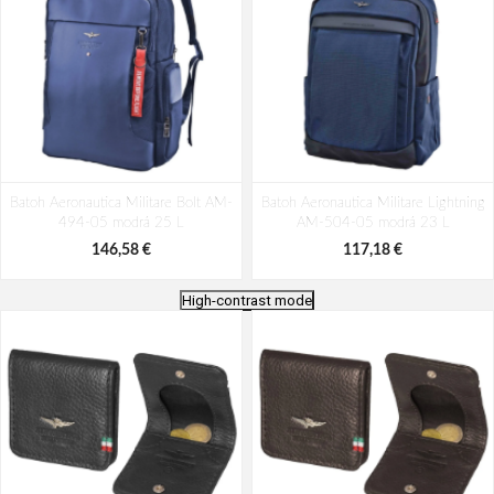
Batoh Aeronautica Militare Bolt AM-
Batoh Aeronautica Militare Lightning
494-05 modrá 25 L
AM-504-05 modrá 23 L
146,58 €
117,18 €
High-contrast mode