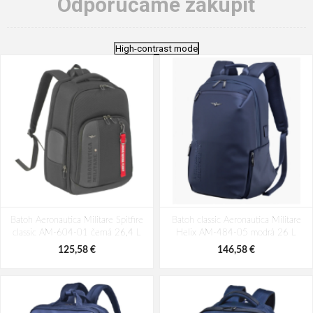
Odporúčame zakúpiť
High-contrast mode
Batoh Aeronautica Militare Spitfire
Batoh classic Aeronautica Militare
classic AM-604-01 černá 26,4 L
Helix AM-484-05 modrá 26 L
125,58 €
146,58 €