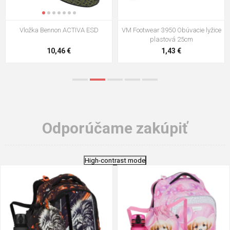
VM Footwear 3009 Vkladacia
VM Footwear 3102 Šnúrky ploché
stielka
5,21 €
0,79 €
Odporúčame zakúpiť
High-contrast mode