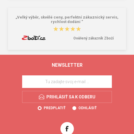
„Velký výběr, skvělé ceny, perfektní zákaznický servis,
rychlost dodání “
★★★★★
★★★★★
Ověřený zákazník Zboží
NEWSLETTER
PRIHLÁSIŤ SA K ODBERU
PREDPLATIŤ
ODHLÁSIŤ