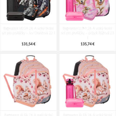
Bagmaster VEGA 26 A velký školní
Bagmaster LUMI 26 A velký školní
set pro prvňáčky – lev Oranžová 22 l
set pro prvňáčky – pejsek Růžová 23
l
131,54 €
135,74 €
Bagmaster ALFA 26 A malý školní
Bagmaster ALFA 26 A velký školní