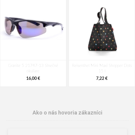
Granite 5 21747-13 Slnečné
Reisenthel Mini Maxi Shopper Dots
okuliare
15 l
16,00 €
7,22 €
Ako o nás hovoria zákazníci