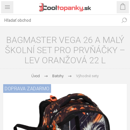
BAGMASTER VEGA 26 A MALÝ
ŠKOLNÍ SET PRO PRVŇÁČKY –
LEV ORANŽOVÁ 22 L
Úvod
Batohy
Výhodné sety
DOPRAVA ZADARMO