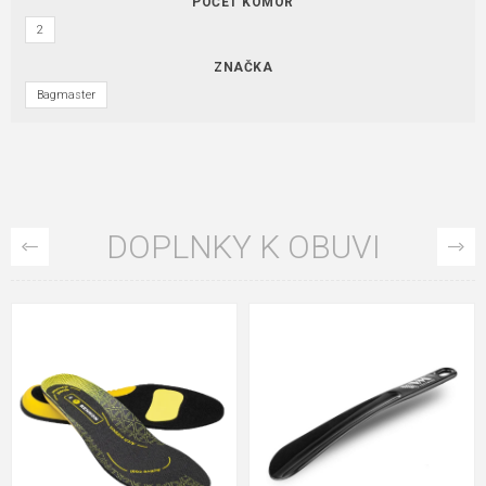
POČET KOMÔR
2
ZNAČKA
Bagmaster
DOPLNKY K OBUVI