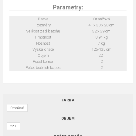
Parametry:
Barva
Oranžová
Rozměry
41 x 30 x 20 cm
Velikost zad batohu
32 x 39 cm
Hmotnost
0.94 kg
Nosnost
7 kg
Výška dítěte
125-135 cm
Objem
22 l
Počet komor
2
Počet bočních kapes
2
FARBA
Oranžová
OBJEM
22 L