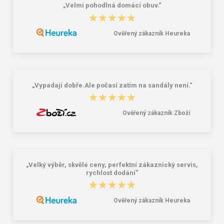
„Velmi pohodlná domácí obuv.“
★★★★★
★★★★★
Ověřený zákazník Heureka
Lee Cooper LCW-26-07-4152M
Demar Detské gumáky zateplené
Pánske šľapky čierne
MAMMUT S 0300 I tmavě šedá
16,46 €
18,02 €
20,58 €
„Vypadají dobře.Ale počasí zatím na sandály není.“
★★★★★
★★★★★
Ověřený zákazník Zboží
„Velký výběr, skvělé ceny, perfektní zákaznický servis,
rychlost dodání“
★★★★★
★★★★★
Ověřený zákazník Heureka