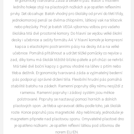
ergonomicky tvarovaná záda a bederní pás. Batoh s motivem
ledního hokeje stojí na plastových nožkách a je opatřen reflexními
prvky. Set obsahuje: Batoh vhodný pro školáky od první do třetí třídy,
jednokomorový penál se dvěma chlopněmi, látkový vak na tělocvik
nebo přezůvky. Proč je batoh VEGA výbornou volbou pro vašeho
školáka Má dvě prostorné komory. Do hlavní se vejdou velké školní
desky i učebnice a sešity formátu A4. V hlavní komoře je kompresní
kapsa s elastickými postranními pásy na desky A4 a na velké
učebnice. Pomáhá přitáhnout a udržet těžké pomůcky co nejvíce u
zad, díky tomu má školák těžiště blízko páteře a při chůzi se nehrbí.
Má také dvě boční kapsy s gumou vhodné na láhev s pitím nebo
třeba deštník. Ergonomicky tvarovaná záda a vyjímatelný bederní
pás podporují správné držení těla. Flexibilní hrudní pás pomáhá
stabilitě batohu na zádech. Ramenní popruhy díky němu nesjíždí z
ramenou. Ramenní popruhy i zádový systém jsou měkce
polstrované. Popruhy se nastavují pomocí horních a dolních
plastových spon. Je třeba upravovat délku podle toho, jak školák
roste. Konce popruhů jsou magnetické. Aby neblincaly, jednoduše je
magnetem připnete nad plastovou sponu. Omyvatelné plastové dno
je opatřeno nožkami. Je opatřen reflexní látkou pod síťovinou dle
norem EU/EN.