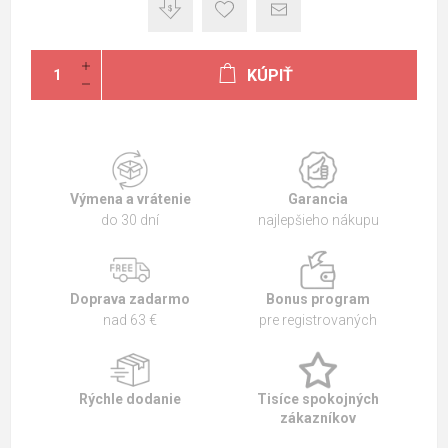
KÚPIŤ
Výmena a vrátenie
Garancia
do 30 dní
najlepšieho nákupu
Doprava zadarmo
Bonus program
nad 63 €
pre registrovaných
Rýchle dodanie
Tisíce spokojných
zákazníkov