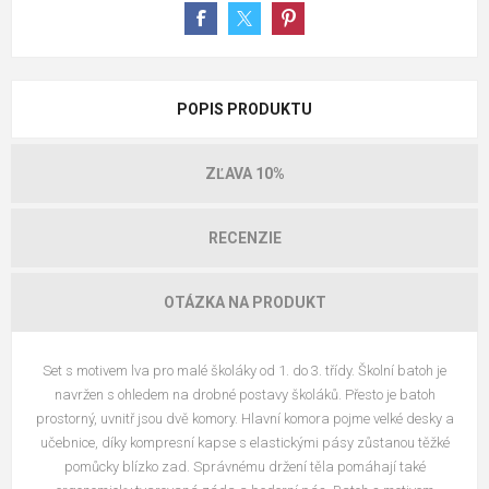
POPIS PRODUKTU
ZĽAVA 10%
RECENZIE
OTÁZKA NA PRODUKT
Set s motivem lva pro malé školáky od 1. do 3. třídy. Školní batoh je
navržen s ohledem na drobné postavy školáků. Přesto je batoh
prostorný, uvnitř jsou dvě komory. Hlavní komora pojme velké desky a
učebnice, díky kompresní kapse s elastickými pásy zůstanou těžké
pomůcky blízko zad. Správnému držení těla pomáhají také