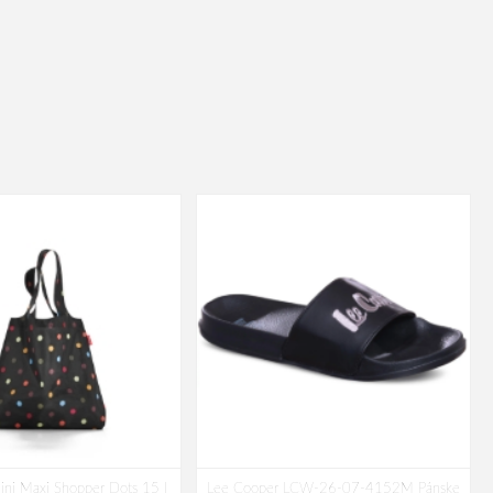
ini Maxi Shopper Dots 15 l
Lee Cooper LCW-26-07-4152M Pánske