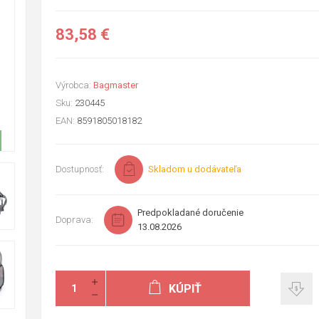
83,58 €
Výrobca:
Bagmaster
Sku:
230445
EAN:
8591805018182
Dostupnosť:
Skladom u dodávateľa
Predpokladané doručenie
Doprava:
13.08.2026
KÚPIŤ