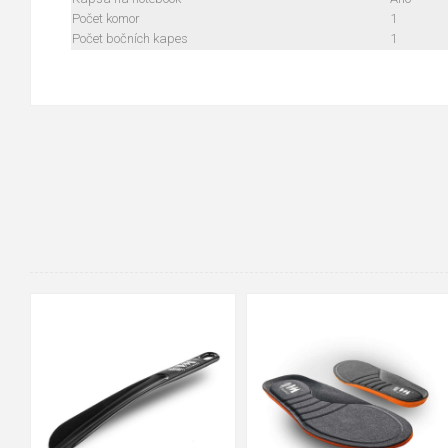
Počet komor
1
Počet bočních kapes
1
36-37
38-39
40-41
42-43
44-45
46-47