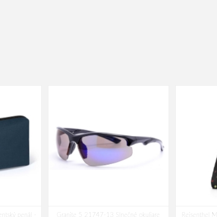
ntský penál -
Granite 5 21747-13 Slnečné okuliare
Reisenthel M