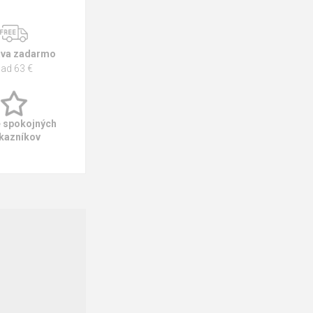
va zadarmo
ad 63 €
e spokojných
kazníkov