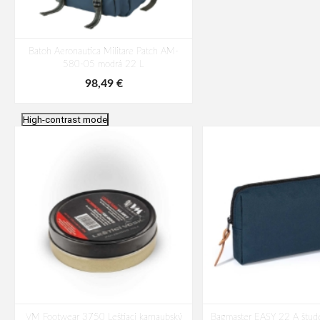
Batoh Aeronautica Militare Patch AM-
580-05 modrá 22 L
98,49 €
High-contrast mode
VM Footwear 3750 Leštiaci karnaubský
Bagmaster EASY 22 A štude