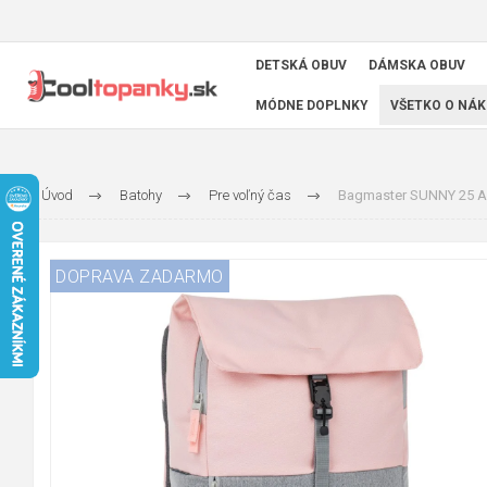
DETSKÁ OBUV
DÁMSKA OBUV
MÓDNE DOPLNKY
VŠETKO O NÁK
Úvod
Batohy
Pre voľný čas
Bagmaster SUNNY 25 A 
DOPRAVA ZADARMO