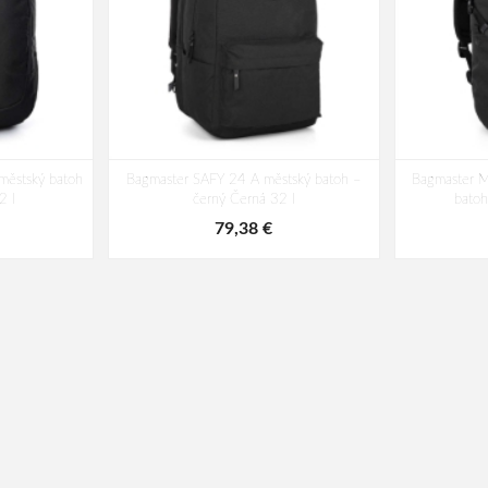
ěstský batoh
Bagmaster SAFY 24 A městský batoh –
Bagmaster 
2 l
černý Černá 32 l
batoh
79,38 €