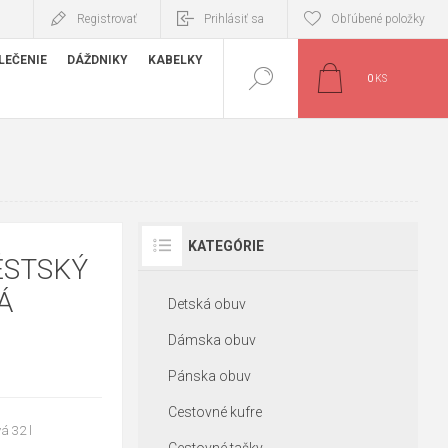
Registrovať
Prihlásiť sa
Obľúbené položky
LEČENIE
DÁŽDNIKY
KABELKY
0
KS
KATEGÓRIE
ĚSTSKÝ
Á
Detská obuv
Dámska obuv
Pánska obuv
Cestovné kufre
á 32 l