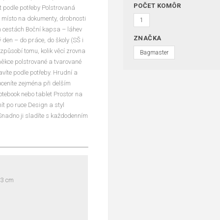
POČET KOMÔR
t podle potřeby Polstrovaná
– místo na dokumenty, drobnosti
1
ích cestách Boční kapsa – láhev
ZNAČKA
 den – do práce, do školy (SŠ i
izpůsobí tomu, kolik věcí zrovna
Bagmaster
 měkce polstrované a tvarované
avíte podle potřeby. Hrudní a
oceníte zejména při delším
otebook nebo tablet Prostor na
ít po ruce Design a styl
Snadno ji sladíte s každodenním
13 cm