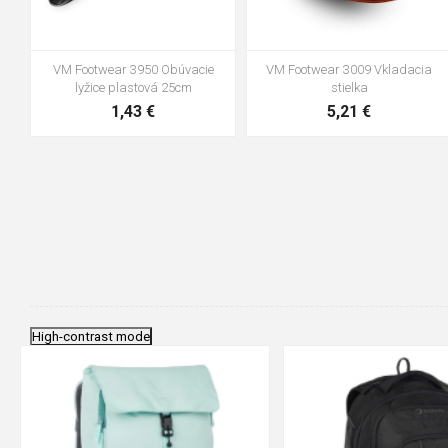
VM Footwear 3950 Obúvacie
VM Footwear 3009 Vkladacia
lyžice plastová 25cm
stielka
1,43 €
5,21 €
High-contrast mode