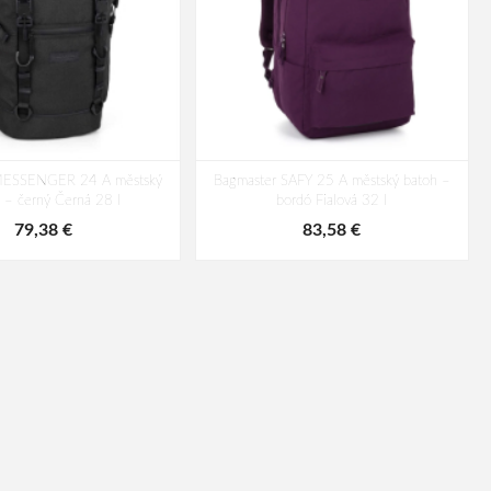
MESSENGER 24 A městský
Bagmaster SAFY 25 A městský batoh –
 – černý Černá 28 l
bordó Fialová 32 l
79,38 €
83,58 €