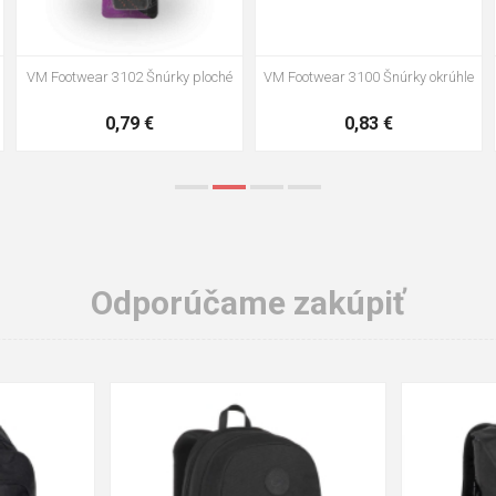
VM Footwear 3102 Šnúrky ploché
VM Footwear 3100 Šnúrky okrúhle
0,79 €
0,83 €
Odporúčame zakúpiť