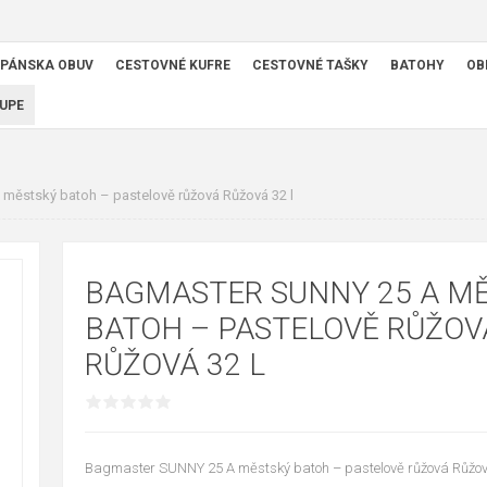
PÁNSKA OBUV
CESTOVNÉ KUFRE
CESTOVNÉ TAŠKY
BATOHY
OB
UPE
městský batoh – pastelově růžová Růžová 32 l
BAGMASTER SUNNY 25 A M
BATOH – PASTELOVĚ RŮŽOV
RŮŽOVÁ 32 L
Bagmaster SUNNY 25 A městský batoh – pastelově růžová Růžov