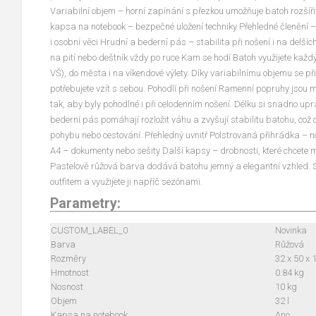
Variabilní objem – horní zapínání s přezkou umožňuje batoh rozšíři
kapsa na notebook – bezpečné uložení techniky Přehledné členění 
i osobní věci Hrudní a bederní pás – stabilita při nošení i na delš
na pití nebo deštník vždy po ruce Kam se hodí Batoh využijete každý
VŠ), do města i na víkendové výlety. Díky variabilnímu objemu se př
potřebujete vzít s sebou. Pohodlí při nošení Ramenní popruhy jsou
tak, aby byly pohodlné i při celodenním nošení. Délku si snadno upr
bederní pás pomáhají rozložit váhu a zvyšují stabilitu batohu, což 
pohybu nebo cestování. Přehledný uvnitř Polstrovaná přihrádka – n
A4 – dokumenty nebo sešity Další kapsy – drobnosti, které chcete m
Pastelově růžová barva dodává batohu jemný a elegantní vzhled. 
outfitem a využijete ji napříč sezónami.
Parametry:
CUSTOM_LABEL_0
Novinka
Barva
Růžová
Rozměry
32 x 50 x 
Hmotnost
0.84 kg
Nosnost
10 kg
Objem
32 l
Kapsa na notebook
Ano