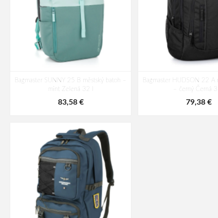
Bagmaster SUNNY 25 B městský batoh –
Bagmaster HUDSON 22 A m
mint Zelená 32 l
– černý Černá 3
83,58 €
79,38 €