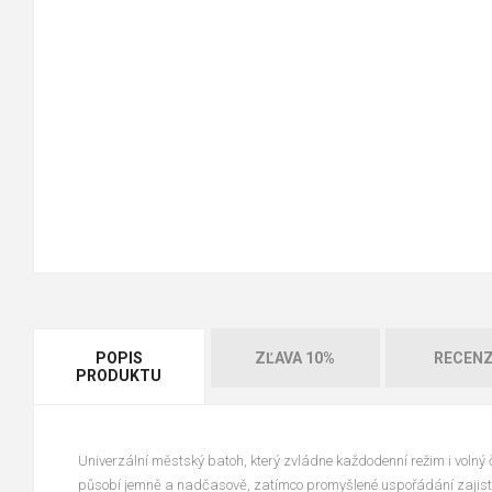
POPIS
ZĽAVA 10%
RECENZ
PRODUKTU
Univerzální městský batoh, který zvládne každodenní režim i volný 
působí jemně a nadčasově, zatímco promyšlené uspořádání zajistí 