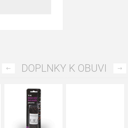
DOPLNKY K OBUVI
90cm
125cm
155cm
90cm
125cm
155cm