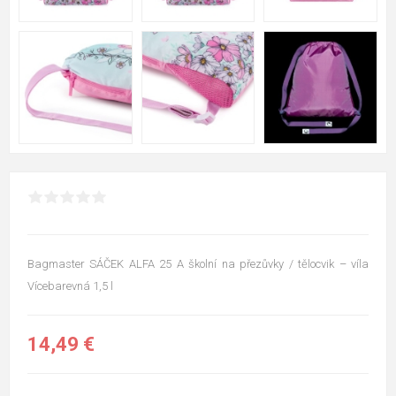
Bagmaster SÁČEK ALFA 25 A školní na přezůvky / tělocvik – víla
Vícebarevná 1,5 l
14,49 €