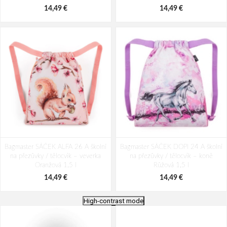
14,49 €
14,49 €
Bagmaster SÁČEK ALFA 26 A školní
Bagmaster SÁČEK DOPI 24 A školní
na přezůvky / tělocvik – veverka
na přezůvky / tělocvik – koně
Oranžová 1.5 l
Růžová 1,5 l
14,49 €
14,49 €
High-contrast mode