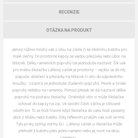
RECENZIE
OTÁZKA NA PRODUKT
Jemný růžovo-modrý vak s vílou na záda či ke školnímu batohu pro
malé slečny. Do prostorné kapsy se vejdou přezůvky nebo úbor na
tělocvik. Délku ramenních popruhů lze jednoduše nastavit. Šik vak
pro malou školačku Látkový sáček je prostorný – vejdou se do něj
papuče, oblečení a přezůvky na tělocvik či věci do odpoledního
kroužku. Uzavírá se jednoduše stažením popruhů. Pevné a široké
popruhy neřežou na ramenou. Pomocí přezek se dá nastavit délka
popruhů na postavu školačky. Drobnější věci si může školačka
schovat do kapsy na zip. Ve spodní části sáčku je síťované
odvětrání. To se hodí hlavně když školačka do vaku hodí zpocený
úbor z těláku nebo baletu. Díky reflexním prvkům vak svítí ve tmě.
Tyto prvky splňují normy EU. Látkový sáček si školačka může
přehodit k batohu přes jedno rameno nebo jej nosit na obou
ramenou.