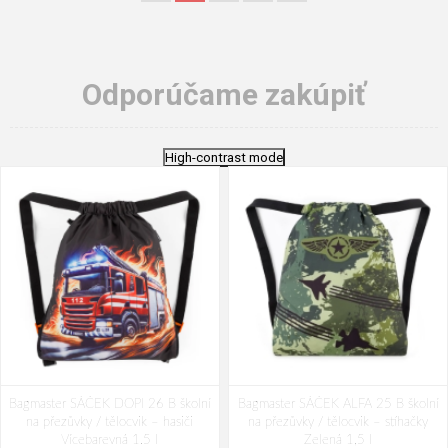
Odporúčame zakúpiť
High-contrast mode
Bagmaster SÁČEK DOPI 26 B školní
Bagmaster SÁČEK ALFA 25 B školní
na přezůvky / tělocvik – hasiči
na přezůvky / tělocvik – stíhačky
Vícebarevná 1.5 l
Zelená 1,5 l