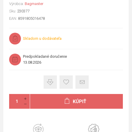
Výrobca:
Bagmaster
Sku:
230377
EAN:
8591805016478
Skladom u dodávateľa
Predpokladané doručenie
13.08.2026
KÚPIŤ