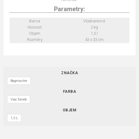
Parametry:
Barva
Vícebarevná
Nosnost
2 kg
Objem
1,5 l
Rozměry
43 x 33 cm
ZNAČKA
Bagmaster
FARBA
Viac farieb
OBJEM
1,5 L