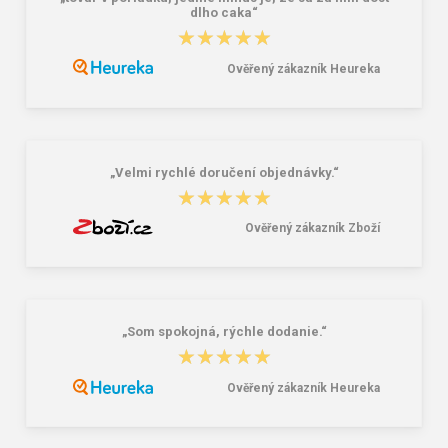
dlho caka“
★★★★★
★★★★★
Ověřený zákazník Heureka
Lee Cooper LCW-26-07-4152M
Demar Detské gumáky zateplené
Pánske šľapky čierne
MAMMUT S 0300 I tmavě šedá
16,46 €
18,02 €
20,58 €
„Velmi rychlé doručení objednávky.“
★★★★★
★★★★★
Ověřený zákazník Zboží
„Som spokojná, rýchle dodanie.“
★★★★★
★★★★★
Ověřený zákazník Heureka