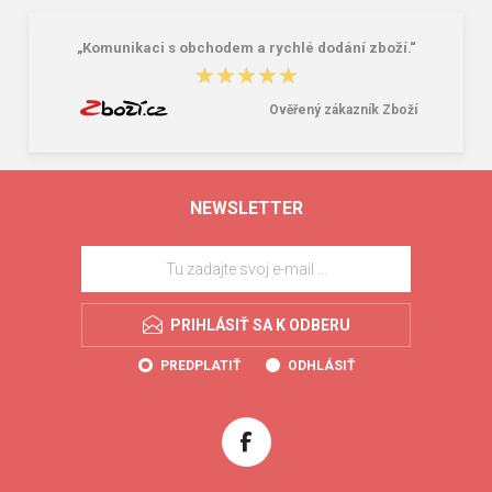
„Komunikaci s obchodem a rychlé dodání zboží.“
★★★★★
★★★★★
Ověřený zákazník Zboží
NEWSLETTER
PRIHLÁSIŤ SA K ODBERU
PREDPLATIŤ
ODHLÁSIŤ