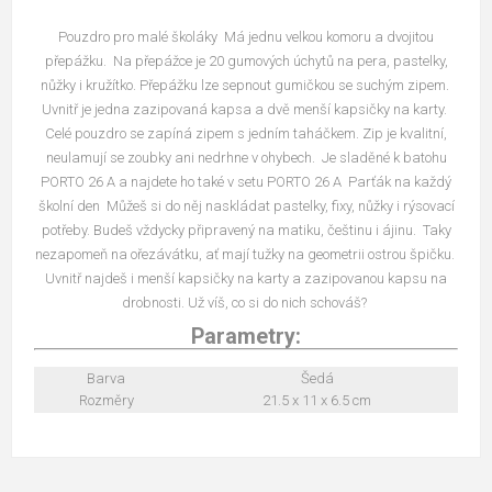
Pouzdro pro malé školáky Má jednu velkou komoru a dvojitou
přepážku. Na přepážce je 20 gumových úchytů na pera, pastelky,
nůžky i kružítko. Přepážku lze sepnout gumičkou se suchým zipem.
Uvnitř je jedna zazipovaná kapsa a dvě menší kapsičky na karty.
Celé pouzdro se zapíná zipem s jedním taháčkem. Zip je kvalitní,
neulamují se zoubky ani nedrhne v ohybech. Je sladěné k batohu
PORTO 26 A a najdete ho také v setu PORTO 26 A Parťák na každý
školní den Můžeš si do něj naskládat pastelky, fixy, nůžky i rýsovací
potřeby. Budeš vždycky připravený na matiku, češtinu i ájinu. Taky
nezapomeň na ořezávátku, ať mají tužky na geometrii ostrou špičku.
Uvnitř najdeš i menší kapsičky na karty a zazipovanou kapsu na
drobnosti. Už víš, co si do nich schováš?
Parametry:
Barva
Šedá
Rozměry
21.5 x 11 x 6.5 cm