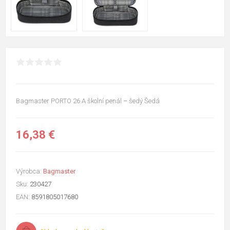
Bagmaster PORTO 26 A školní penál – šedý Šedá
16,38 €
Výrobca:
Bagmaster
Sku:
230427
EAN:
8591805017680