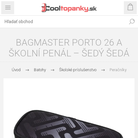
BAGMASTER PORTO 26 A
ŠKOLNÍ PENÁL – ŠEDÝ ŠEDÁ
Úvod
Batohy
Školské príslušenstvo
Peračníky