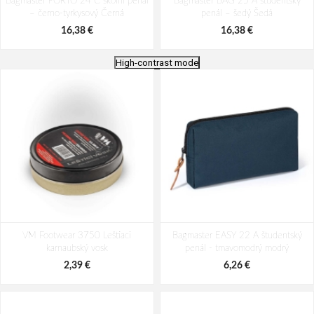
Bagmaster PORTO 24 C školní penál
Bagmaster BAG 25 A studentský
– černo-tyrkysový Černá
penál – šedý Šedá
16,38 €
16,38 €
High-contrast mode
Bagmaster SCOUT 25 A studentský
Bagmaster ZIPSTER 25 B studentský
VM Footwear 3750 Leštiaci
penál – šedý Šedá
Bagmaster EASY 22 A študentský
penál – šedý Šedá
karnaubský vosk
penál - tmavomodrý modrý
16,38 €
16,38 €
2,39 €
6,26 €