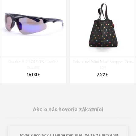
Granite 5 21747-13 Slnečné
Reisenthel Mini Maxi Shopper Dots
okuliare
15 l
16,00 €
7,22 €
Ako o nás hovoria zákazníci
„tovar v poriadku, jedine minus je, ze sa za nim dost