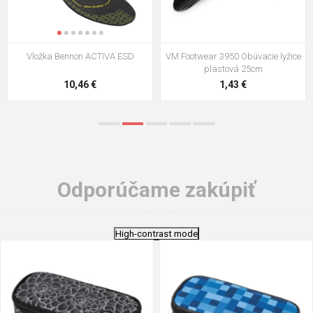
VM Footwear 3009 Vkladacia
VM Footwear 3102 Šnúrky ploché
stielka
5,21 €
0,79 €
Odporúčame zakúpiť
High-contrast mode