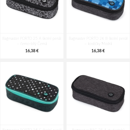
Bagmaster PORTO 25 A školní penál
Bagmaster PORTO 26 B školní penál
– černo-bílý Černá
– kostičky Modrá
16,38 €
16,38 €