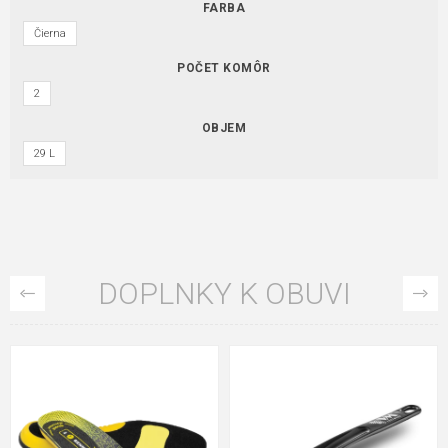
FARBA
Čierna
POČET KOMÔR
2
OBJEM
29 L
DOPLNKY K OBUVI