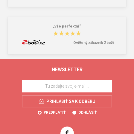
„vše perfektní“
★★★★★
★★★★★
Ověřený zákazník Zboží
NEWSLETTER
PRIHLÁSIŤ SA K ODBERU
PREDPLATIŤ
ODHLÁSIŤ