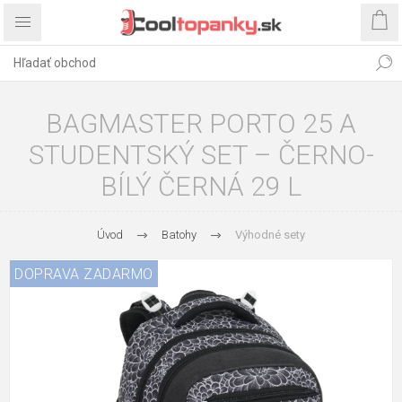
BAGMASTER PORTO 25 A
STUDENTSKÝ SET – ČERNO-
BÍLÝ ČERNÁ 29 L
Úvod
Batohy
Výhodné sety
DOPRAVA ZADARMO