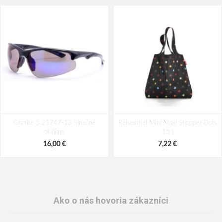
Granite 5 21747-13 Slnečné
Reisenthel Mini Maxi Shopper Dots
okuliare
15 l
16,00 €
7,22 €
Ako o nás hovoria zákazníci