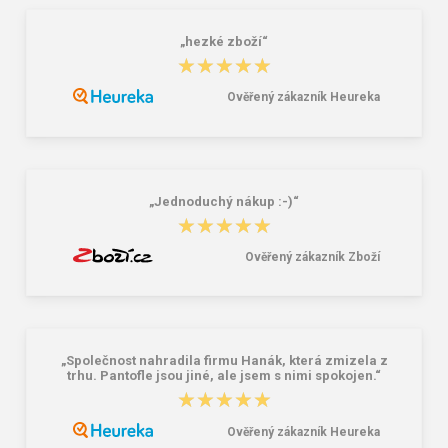
„hezké zboží“
★★★★★
★★★★★
Ověřený zákazník Heureka
Lee Cooper LCW-26-07-4152M
Demar Detské gumáky zateplené
Pánske šľapky čierne
MAMMUT S 0300 I tmavě šedá
16,46 €
18,02 €
20,58 €
„Jednoduchý nákup :-)“
★★★★★
★★★★★
Ověřený zákazník Zboží
„Společnost nahradila firmu Hanák, která zmizela z
trhu. Pantofle jsou jiné, ale jsem s nimi spokojen.“
★★★★★
★★★★★
Ověřený zákazník Heureka