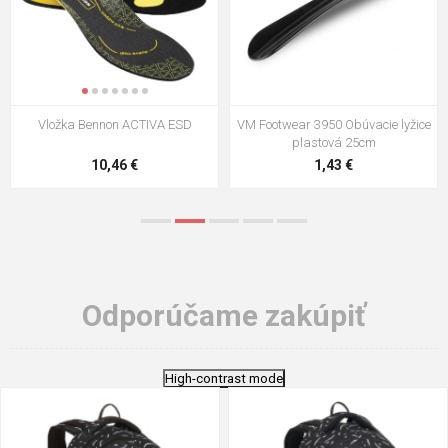
VM Footwear 3009 Vkladacia
VM Footwear 3102 Šnúrky ploché
stielka
5,21 €
0,79 €
Odporúčame zakúpiť
High-contrast mode