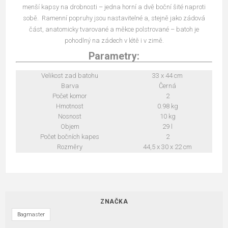
menší kapsy na drobnosti – jedna horní a dvě boční šité naproti
sobě. Ramenní popruhy jsou nastavitelné a, stejně jako zádová
část, anatomicky tvarované a měkce polstrované – batoh je
pohodlný na zádech v létě i v zimě.
Parametry:
Velikost zad batohu
33 x 44 cm
Barva
Černá
Počet komor
2
Hmotnost
0.98 kg
Nosnost
10 kg
Objem
29 l
Počet bočních kapes
2
Rozměry
44,5 x 30 x 22 cm
ZNAČKA
Bagmaster