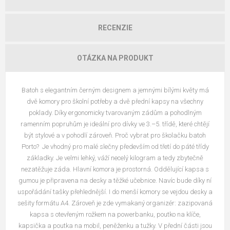
RECENZIE
OTÁZKA NA PRODUKT
Batoh s elegantním černým designem a jemnými bílými květy má
dvě komory pro školní potřeby a dvě přední kapsy na všechny
poklady. Díky ergonomicky tvarovaným zádům a pohodlným
ramenním popruhům je ideální pro dívky ve 3.–5. třídě, které chtějí
být stylové a v pohodlí zároveň. Proč vybrat pro školačku batoh
Porto? Je vhodný pro malé slečny především od třetí do páté třídy
základky. Je velmi lehký, váží necelý kilogram a tedy zbytečně
nezatěžuje záda. Hlavní komora je prostorná. Oddělující kapsa s
gumou je připravena na desky a těžké učebnice. Navíc bude díky ní
uspořádání tašky přehlednější. I do menší komory se vejdou desky a
sešity formátu A4. Zároveň je zde vymakaný organizér: zazipovaná
kapsa s otevřeným rožkem na powerbanku, poutko na klíče,
kapsička a poutka na mobil, peněženku a tužky. V přední části jsou