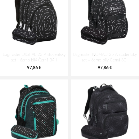
Bagmaster DIGITAL 23 A studentský
Bagmaster NOMAD 25 A studentský
set - černo bílý Černá 34 l
set – černo-bílý Černá 30 l
97,86 €
97,86 €