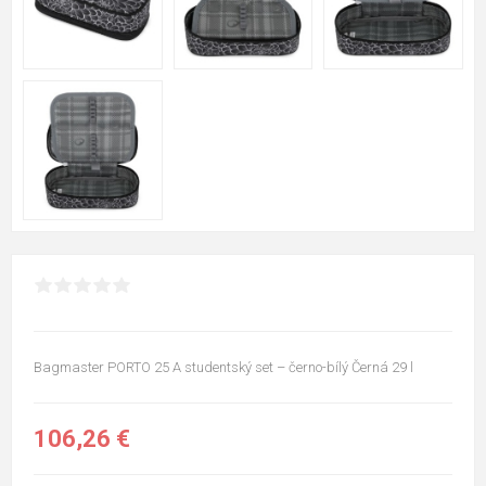
Bagmaster PORTO 25 A studentský set – černo-bílý Černá 29 l
106,26 €