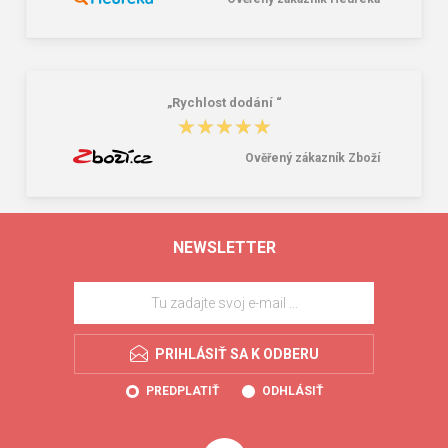
„Rychlost dodání “
★★★★★
★★★★★
Ověřený zákazník Zboží
NEWSLETTER
PRIHLÁSIŤ SA K ODBERU
PREDPLATIŤ
ODHLÁSIŤ