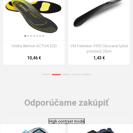
VM Footwear 3009 Vkladacia
VM Footwear 3102 Šnúrky ploché
stielka
5,21 €
0,79 €
Odporúčame zakúpiť
High-contrast mode