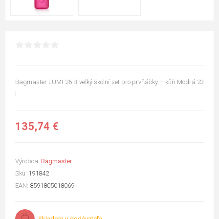
Bagmaster LUMI 26 B velký školní set pro prvňáčky – kůň Modrá 23
l
135,74 €
Výrobca:
Bagmaster
Sku:
191842
EAN:
8591805018069
Skladom u dodávateľa