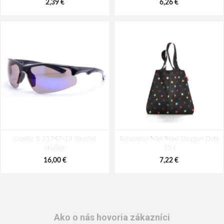
2,39 €
6,26 €
Granite 5 21747-13 Slnečné
Reisenthel Mini Maxi Shopper Dots
okuliare
15 l
16,00 €
7,22 €
Ako o nás hovoria zákazníci