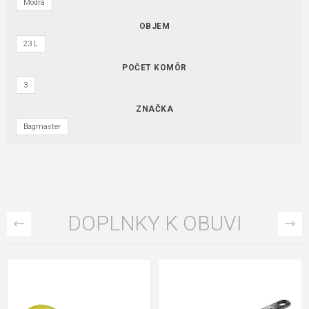
Modrá
OBJEM
23 L
POČET KOMÔR
3
ZNAČKA
Bagmaster
DOPLNKY K OBUVI