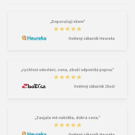
„Doporučuji všem“
★★★★★
★★★★★
Ověřený zákazník Heureka
Lee Cooper LCW-26-07-4152M
Dámske gumáky DEMAR RAINNY
Pánske šľapky čierne
0052 čierna
16,46 €
10,46 €
20,58 €
„rychlost odeslání, cena, zboží odpovídá popisu“
★★★★★
★★★★★
Ověřený zákazník Zboží
„Zaujala mě nabídka, dobrá cena.“
★★★★★
★★★★★
Ověřený zákazník Heureka