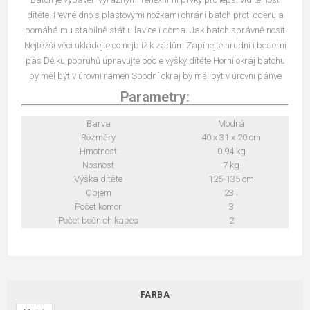
dítěte. Pevné dno s plastovými nožkami chrání batoh proti oděru a
pomáhá mu stabilně stát u lavice i doma. Jak batoh správně nosit
Nejtěžší věci ukládejte co nejblíž k zádům Zapínejte hrudní i bederní
pás Délku popruhů upravujte podle výšky dítěte Horní okraj batohu
by měl být v úrovni ramen Spodní okraj by měl být v úrovni pánve
Parametry:
Barva
Modrá
Rozměry
40 x 31 x 20 cm
Hmotnost
0.94 kg
Nosnost
7 kg
Výška dítěte
125-135 cm
Objem
23 l
Počet komor
3
Počet bočních kapes
2
FARBA