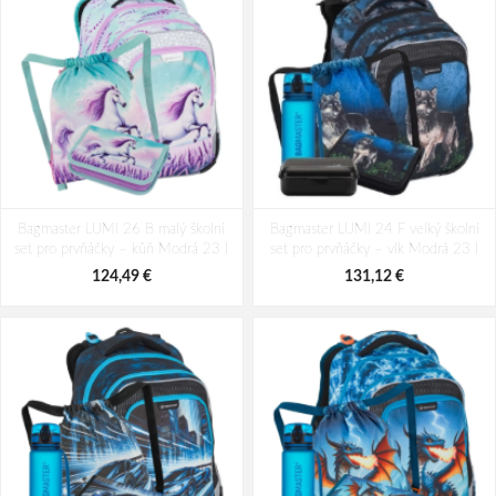
Bagmaster LUMI 26 B malý školní
Bagmaster LUMI 24 F velký školní
set pro prvňáčky – kůň Modrá 23 l
set pro prvňáčky – vlk Modrá 23 l
124,49 €
131,12 €