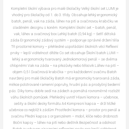
Kompletní školní výbava pro malé školačky Velký školní set LUMI je
vhodný pro školačky od 1. do 3. třídy. Obsahuje lehký ergonomický
batoh, penál, vak na záda, láhev na pití a svačinovou krabičku ve
sladěném designu s koněm. Kompletní školní set – batoh, penál,
vak, láhev a svačinový box Lehký batoh (0,94 kg) – šetří dětská
záda Ergonomický zádový systém – podporuje správné držení těla
Tři prostorné komory – přehledné uspořádání školních věcí Reflexní
prvky – lepší viditelnost dítěte Co set obsahuje Školní batoh LUMI –
lehký a ergonomicky tvarovaný Jednokomorový penál – se dvěma
chlopněmi Vak na záda – na přezůvky nebo tělocvik Láhev na pití –
objem 0,5 l Svačinová krabička – pro každodenní svačinu Batoh
navržený pro malé školačky Batoh má ergonomicky tvarovaná záda,
měkce polstrované ramenní popruhy, hrudní pás a prodyšný bederní
pás. Díky tomu dobře sedí na zádech a pomáhá rovnoměrně rozložit
váhu školních pomůcek. Přehledný uvnitř Hlavní komora – učebnice,
sešity a školní desky formátu A4 Kompresní kapsa – drží těžké
učebnice co nejblíž k zádům Prostřední komora – prostor pro penál a
svačinu Přední kapsa s organizérem – mobil, klíče nebo drobnosti
Boční kapsy – láhev na pití nebo deštník Bezpečnost a odolnost
Batoh je vybaven výraznými reflexními prvky pro lepší viditelnost