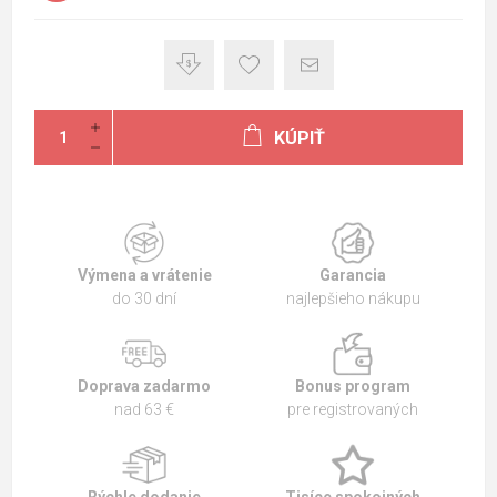
KÚPIŤ
Výmena a vrátenie
Garancia
do 30 dní
najlepšieho nákupu
Doprava zadarmo
Bonus program
nad 63 €
pre registrovaných
Rýchle dodanie
Tisíce spokojných