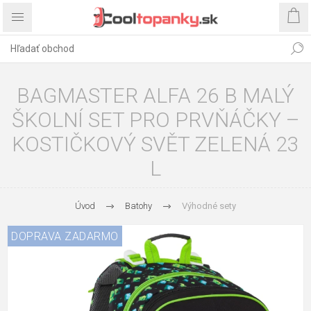
BAGMASTER ALFA 26 B MALÝ
ŠKOLNÍ SET PRO PRVŇÁČKY –
KOSTIČKOVÝ SVĚT ZELENÁ 23
L
Úvod
Batohy
Výhodné sety
DOPRAVA ZADARMO