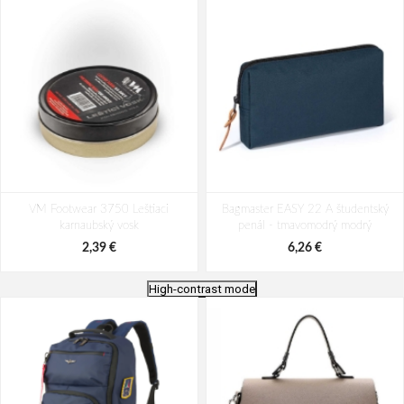
VM Footwear 3750 Leštiaci
Bagmaster EASY 22 A študentský
karnaubský vosk
penál - tmavomodrý modrý
2,39 €
6,26 €
High-contrast mode