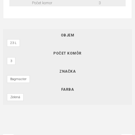
Počet komor
3
OBJEM
23 L
POČET KOMÔR
3
ZNAČKA
Bagmaster
FARBA
Zelená