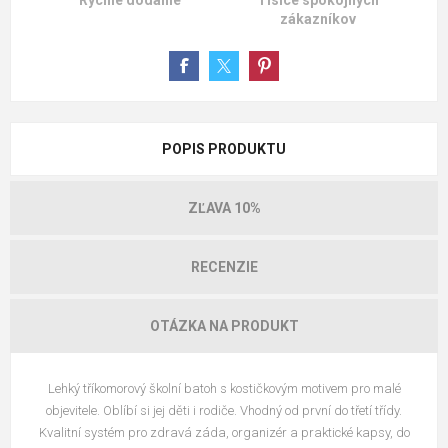
zákazníkov
POPIS PRODUKTU
ZĽAVA 10%
RECENZIE
OTÁZKA NA PRODUKT
Lehký tříkomorový školní batoh s kostičkovým motivem pro malé
objevitele. Oblíbí si jej děti i rodiče. Vhodný od první do třetí třídy.
Kvalitní systém pro zdravá záda, organizér a praktické kapsy, do