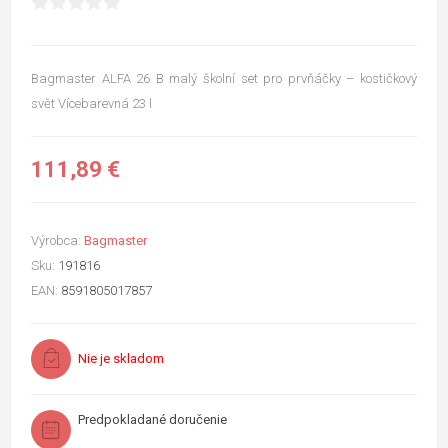
Bagmaster ALFA 26 B malý školní set pro prvňáčky – kostičkový
svět Vícebarevná 23 l
111,89 €
Výrobca:
Bagmaster
Sku:
191816
EAN:
8591805017857
Nie je skladom
Predpokladané doručenie