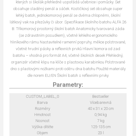
kterých si školák přehledně uspořádá učebnice i pomůcky. Set
obsahuje sladěný penál a sáček. Kostičkový set obsahuje super
lehký batoh, jednokomorový penál se dvěma chlopněmi, školní
látkový vak na přezůvky či úbor. Specifikace školního batohu ALFA 26
B: Tříkomorový prostorný školní batoh Anatomicky tvarovaná záda
(se zdravotním posudkem), včetně lehkého ergonomického
hliníkového rámu Nastavitelné ramenní popruhy, měkce polstrované,
včetně hrudní pásky a reflexních prvků Hlavní komora od zad
batohu – vhodná pro formát A4, včetně školních desek Přehledný,
organizér včetně klipu na klíče s plastovou karabinkou Polstrované
dno s plastovými nožkami proti oděru dna batohu Použité materiály
dle norem EU/EN Školní batoh s reflexními prvky
Parametry:
CUSTOM_LABEL_0
Bestseller
Barva
Vícebarevná
Rozměry
40 x 31 x 20 cm
Hmotnost
0,94 kg
Nosnost
7 kg
Výška dítěte
125-135 cm
Objem
23 l