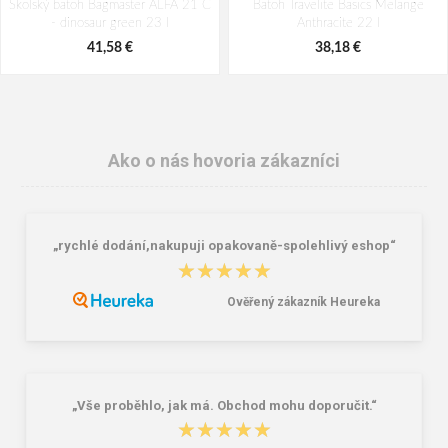
Školský batoh Bagmaster ALFA 21 C
Batoh Travelite Basics Melange
- dinosaur green 23 l
Anthracite 22 l
41,58 €
38,18 €
Ako o nás hovoria zákazníci
„rychlé dodání,nakupuji opakovaně-spolehlivý eshop“
★★★★★
★★★★★
Ověřený zákazník Heureka
Peňaženka Aeronautica Militare Flag
Travelite Umbria L Smoky Grey
AM-103-01 black
90/96 L
58,76 €
109,16 €
„Vše proběhlo, jak má. Obchod mohu doporučit.“
★★★★★
★★★★★