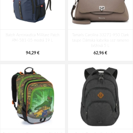
Batoh Aeronautica Militare Patch
Batoh Travelite Kick Off Multibag
Batoh Aeronautica Militare Patch
AM-580-05 modrá 22 L
Tamaris Carolina 33271-950 Dark
Rosé 35 l
AM-581-05 modrá 19 L
taupe Dámska kabelka cez rameno
98,49 €
49,10 €
béžová 5 L
94,29 €
62,96 €