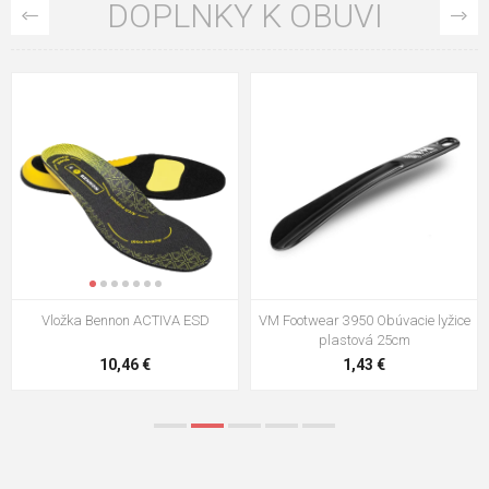
DOPLNKY K OBUVI
VM Footwear 3009 Vkladacia
VM Footwear 3102 Šnúrky ploché
stielka
5,21 €
0,79 €