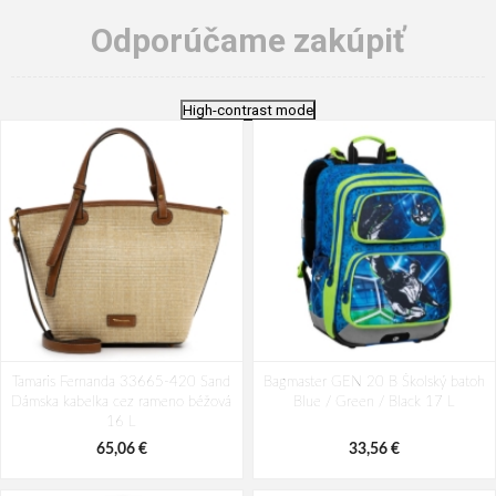
Odporúčame zakúpiť
High-contrast mode
Tamaris Fernanda 33665-420 Sand
Bagmaster GEN 20 B Školský batoh
Dámska kabelka cez rameno béžová
Blue / Green / Black 17 L
16 L
65,06 €
33,56 €